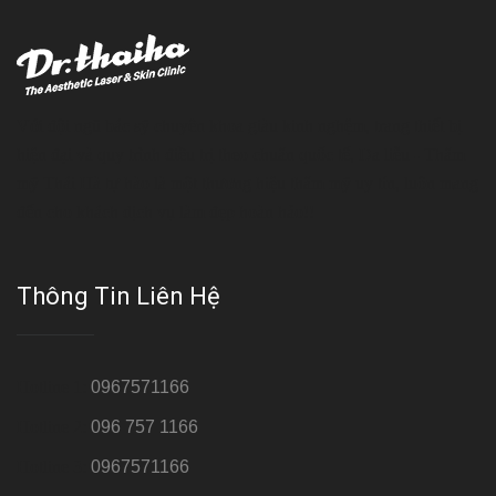
Với đội ngũ bác sỹ chuyên khoa giàu kinh nghệm, trang thiết bị
hiện đại và quy trình điều trị theo chuẩn quốc tế, Da liễu - Thẩm
mỹ Thái Hà tự hào là một thương hiệu thẩm mỹ uy tín, luôn mang
đến cho khách dịch vụ làm đẹp hoàn hảo!!
Thông Tin Liên Hệ
Hotline 1:
0967571166
Hotline 2:
096 757 1166
Hotline 3:
0967571166