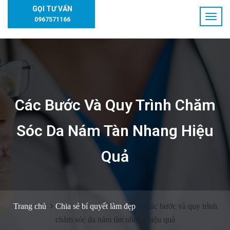
GỌI TƯ VẤN
0967571166
Các Bước Và Quy Trình Chăm
Sóc Da Nám Tàn Nhang Hiệu
Quả
Trang chủ
Chia sẻ bí quyết làm đẹp
Các bước và quy trình
chăm sóc da nám tàn nhang hiệu quả