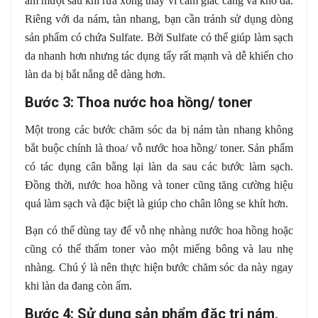
ẩm mượt sau khi rửa xong thay vì cảm giác căng và khô da.
Riêng với da nám, tàn nhang, bạn cần tránh sử dụng dòng
sản phẩm có chứa Sulfate. Bởi Sulfate có thể giúp làm sạch
da nhanh hơn nhưng tác dụng tẩy rất mạnh và dễ khiến cho
làn da bị bắt nắng dễ dàng hơn.
Bước 3: Thoa nước hoa hồng/ toner
Một trong các bước chăm sóc da bị nám tàn nhang không
bắt buộc chính là thoa/ vỗ nước hoa hồng/ toner. Sản phẩm
có tác dụng cân bằng lại làn da sau các bước làm sạch.
Đồng thời, nước hoa hồng và toner cũng tăng cường hiệu
quả làm sạch và đặc biệt là giúp cho chân lông se khít hơn.
Bạn có thể dùng tay để vỗ nhẹ nhàng nước hoa hồng hoặc
cũng có thể thấm toner vào một miếng bông và lau nhẹ
nhàng. Chú ý là nên thực hiện bước chăm sóc da này ngay
khi làn da đang còn ẩm.
Bước 4: Sử dụng sản phẩm đặc trị nám,