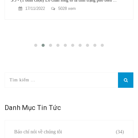
5/5 - (1 bình chọn) Lỗ chân lông to là tình trạng phổ biến ...
17/11/2022
5028 xem
Danh Mục Tin Tức
Báo chí nói về chúng tôi
(34)