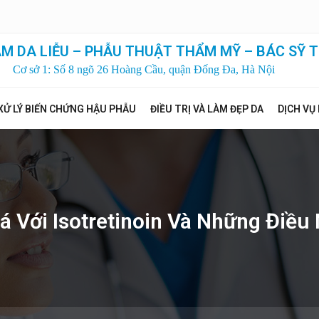
M DA LIỄU – PHẪU THUẬT THẨM MỸ – BÁC SỸ T
Cơ sở 1: Số 8 ngõ 26 Hoàng Cầu, quận Đống Đa, Hà Nội
XỬ LÝ BIẾN CHỨNG HẬU PHẪU
ĐIỀU TRỊ VÀ LÀM ĐẸP DA
DỊCH VỤ
Cá Với Isotretinoin Và Những Điều