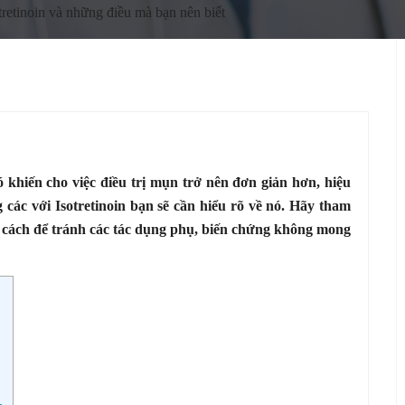
otretinoin và những điều mà bạn nên biết
ó khiến cho việc điều trị mụn trở nên đơn giản hơn, hiệu
các với Isotretinoin bạn sẽ cần hiểu rõ về nó. Hãy tham
 cách để tránh các tác dụng phụ, biến chứng không mong