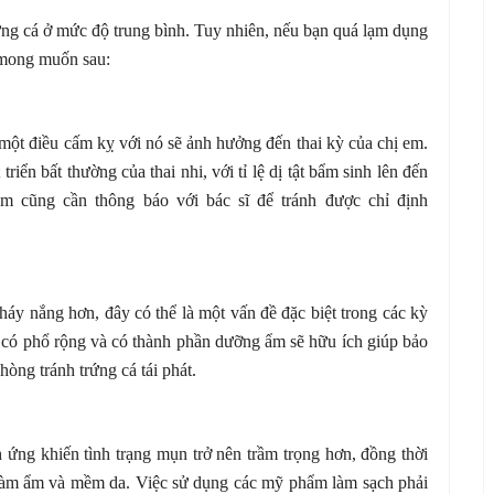
trứng cá ở mức độ trung bình. Tuy nhiên, nếu bạn quá lạm dụng
g mong muốn sau:
là một điều cấm kỵ với nó sẽ ảnh hưởng đến thai kỳ của chị em.
riển bất thường của thai nhi, với tỉ lệ dị tật bẩm sinh lên đến
m cũng cần thông báo với bác sĩ để tránh được chỉ định
cháy nắng hơn, đây có thể là một vấn đề đặc biệt trong các kỳ
g có phổ rộng và có thành phần dưỡng ẩm sẽ hữu ích giúp bảo
hòng tránh trứng cá tái phát.
h ứng khiến tình trạng mụn trở nên trầm trọng hơn, đồng thời
làm ẩm và mềm da. Việc sử dụng các mỹ phẩm làm sạch phải