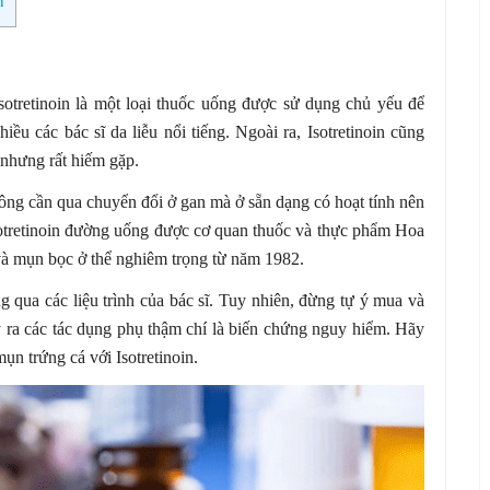
n
. Isotretinoin là một loại thuốc uống được sử dụng chủ yếu để
iều các bác sĩ da liễu nổi tiếng. Ngoài ra, Isotretinoin cũng
nhưng rất hiếm gặp.
hông cần qua chuyển đổi ở gan mà ở sẵn dạng có hoạt tính nên
sotretinoin đường uống được cơ quan thuốc và thực phẩm Hoa
và mụn bọc ở thể nghiêm trọng từ năm 1982.
ng qua các liệu trình của bác sĩ. Tuy nhiên, đừng tự ý mua và
y ra các tác dụng phụ thậm chí là biến chứng nguy hiểm. Hãy
mụn trứng cá với Isotretinoin.