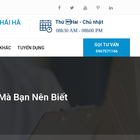
HÁI HÀ
Thứ Hai - Chủ nhật
08h30 AM - 08h00 PM
GỌI TƯ VẤN
 KHÁC
TUYỂN DỤNG
0967571166
 Mà Bạn Nên Biết