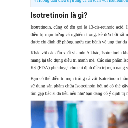
4
Hướng dẫn điều trị trứng cá an toàn với Isotretinoi
Isotretinoin là gì?
Isotretinoin, cũng có tên gọi là 13-cis-retinoic acid
điều trị mụn trứng cá nghiêm trọng, kê đơn bởi rất nh
được chỉ định để phòng ngừa các bệnh về ung thư da 
Khác với các dẫn xuất vitamin A khác, Isotretinoin k
mang lại tác dụng điều trị mạnh mẽ. Các sản phẩm I
Kỳ (FDA) phê duyệt cho chỉ định điều trị mụn nang 
Bạn có thể điều trị mụn trứng cá với Isotretinoin thô
sử dụng sản phẩm chứa Isotretinoin bởi nó có thể gâ
tìm gặp bác sĩ da liễu nếu như bạn đang có ý định trị 