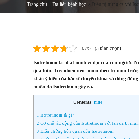
Trang chủ
Da liễu bệnh học
Điều trị trứng cá với Is
3.7/5 - (3 bình chọn)
Isotretinoin là phát minh vĩ đại của con người. N
quả hơn. Tuy nhiên nếu muốn điều trị mụn trứng 
khảo ý kiến của bác sĩ chuyên khoa và dùng đúng
muốn do Isotretinoin gây ra.
Contents
[
hide
]
1
Isotretinoin là gì?
2
Cơ chế tác động của Isotretinoin với làn da bị mụn
3
Biến chứng liên quan đến Isotretinoin