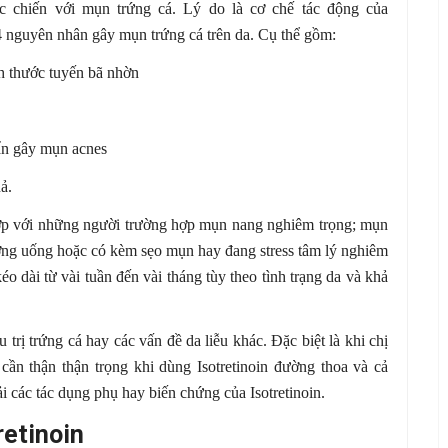
ộc chiến với mụn trứng cá. Lý do là cơ chế tác động của
i 4 nguyên nhân gây mụn trứng cá trên da. Cụ thể gồm:
ch thước tuyến bã nhờn
uẩn gây mụn acnes
ả.
ù hợp với những người trường hợp mụn nang nghiêm trọng; mụn
ường uống hoặc có kèm sẹo mụn hay đang stress tâm lý nghiêm
éo dài từ vài tuần đến vài tháng tùy theo tình trạng da và khả
 trị trứng cá hay các vấn đề da liễu khác. Đặc biệt là khi chị
cần thận thận trọng khi dùng Isotretinoin đường thoa và cả
 các tác dụng phụ hay biến chứng của Isotretinoin.
retinoin