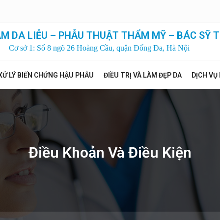
M DA LIỄU – PHẪU THUẬT THẨM MỸ – BÁC SỸ T
Cơ sở 1: Số 8 ngõ 26 Hoàng Cầu, quận Đống Đa, Hà Nội
XỬ LÝ BIẾN CHỨNG HẬU PHẪU
ĐIỀU TRỊ VÀ LÀM ĐẸP DA
DỊCH VỤ
Điều Khoản Và Điều Kiện