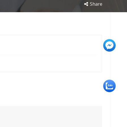
Share
+3
+5