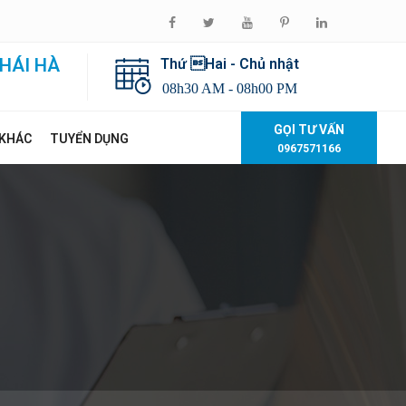
HÁI HÀ
Thứ Hai - Chủ nhật
08h30 AM - 08h00 PM
GỌI TƯ VẤN
 KHÁC
TUYỂN DỤNG
0967571166