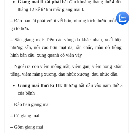
Giang mai II tái phát
bắt đầu khoảng tháng thứ 4 đến
tháng 12 kể từ khi mắc giang mai I.
+5
– Đào ban tái phát với ít vết hơn, nhưng kích thước mỗi vết
lại to hơn.
– Sẩn giang mai: Trên các vùng da khác nhau, xuất hiện
những sẩn, nổi cao hơn mặt da, rắn chắc, màu đỏ hồng,
hình bán cầu, xung quanh có viền vảy
– Ngoài ra còn viêm mống mắt, viêm gan, viêm họng khàn
tiếng, viêm màng xương, đau nhức xương, đau nhức đầu.
Giang mai thời kì III
: thường bắt đầu vào năm thứ 3
của bệnh
– Đào ban giang mai
– Củ giang mai
– Gôm giang mai