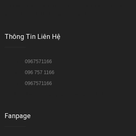
mỹ Thái Hà tự hào là một thương hiệu thẩm mỹ uy tín, luôn mang
đến cho khách dịch vụ làm đẹp hoàn hảo!!
Thông Tin Liên Hệ
Hotline 1:
0967571166
Hotline 2:
096 757 1166
Hotline 3:
0967571166
Cơ sở : Số 8 ngõ 26 Hoàng Cầu, Đống Đa, Hà Nội
Fanpage