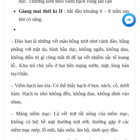
dục. Thường kèm theo viêm hạch vùng lân cận
Giang mai thời kì II
: bắt đầu khoảng 6 – 8 tuần sau
+3
khi có săng.
– Đào ban là những vết màu hồng tươi như cánh đào, bằng
phẳng với mặt da, hình bầu dục, không ngứa, không đau,
không điều trị gì cũng mất đi để lại vết nhiễm sắc tố loang
lổ.. Khu trú chủ yếu ở hai bên mạng sườn, mặt, lòng bàn
tay/chân.
– Viêm hạch lan tỏa: Có thể thấy hạch ở bẹn, nách, cổ, dưới
hàm. Hạch to nhỏ không đều, không đau, không dính vào
nhau.
– Mảng niêm mạc: Là vết trợt rất nông của niêm mạc,
không có bờ, bề mặt thường trợt ướt, thường gặp ở các
niêm mạc mép, lỗ mũi, hậu môn, âm hộ, rãnh quy đầu.