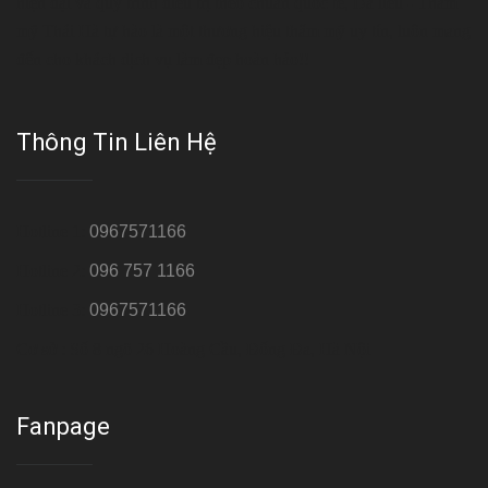
hiện đại và quy trình điều trị theo chuẩn quốc tế, Da liễu - Thẩm
mỹ Thái Hà tự hào là một thương hiệu thẩm mỹ uy tín, luôn mang
đến cho khách dịch vụ làm đẹp hoàn hảo!!
Thông Tin Liên Hệ
Hotline 1:
0967571166
Hotline 2:
096 757 1166
Hotline 3:
0967571166
Cơ sở : Số 8 ngõ 26 Hoàng Cầu, Đống Đa, Hà Nội
Fanpage