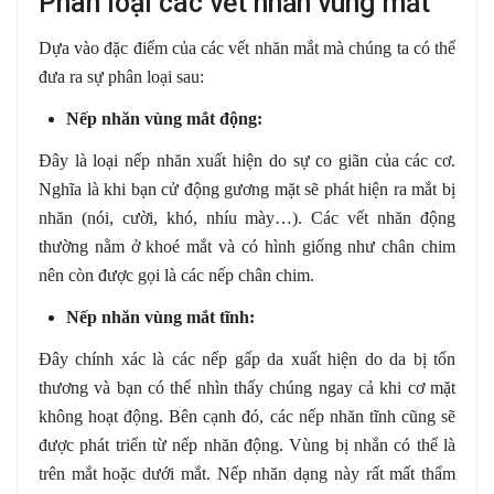
Phân loại các vết nhăn vùng mắt
Dựa vào đặc điểm của các vết nhăn mắt mà chúng ta có thể
đưa ra sự phân loại sau:
Nếp nhăn vùng mắt động:
Đây là loại nếp nhăn xuất hiện do sự co giãn của các cơ.
Nghĩa là khi bạn cử động gương mặt sẽ phát hiện ra mắt bị
nhăn (nói, cười, khó, nhíu mày…). Các vết nhăn động
thường nằm ở khoé mắt và có hình giống như chân chim
nên còn được gọi là các nếp chân chim.
Nếp nhăn vùng mắt tĩnh:
Đây chính xác là các nếp gấp da xuất hiện do da bị tổn
thương và bạn có thể nhìn thấy chúng ngay cả khi cơ mặt
không hoạt động. Bên cạnh đó, các nếp nhăn tĩnh cũng sẽ
được phát triển từ nếp nhăn động. Vùng bị nhắn có thể là
trên mắt hoặc dưới mắt. Nếp nhăn dạng này rất mất thẩm