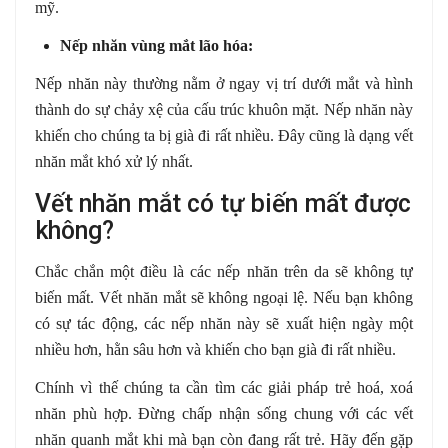
mỹ.
Nếp nhăn vùng mắt lão hóa:
Nếp nhăn này thường nằm ở ngay vị trí dưới mắt và hình
thành do sự chảy xệ của cấu trúc khuôn mặt. Nếp nhăn này
khiến cho chúng ta bị già đi rất nhiều. Đây cũng là dạng vết
nhăn mắt khó xử lý nhất.
Vết nhăn mắt có tự biến mất được
không?
Chắc chắn một điều là các nếp nhăn trên da sẽ không tự
biến mất. Vết nhăn mắt sẽ không ngoại lệ. Nếu bạn không
có sự tác động, các nếp nhăn này sẽ xuất hiện ngày một
nhiều hơn, hằn sâu hơn và khiến cho bạn già đi rất nhiều.
Chính vì thế chúng ta cần tìm các giải pháp trẻ hoá, xoá
nhăn phù hợp. Đừng chấp nhận sống chung với các vết
nhăn quanh mắt khi mà bạn còn đang rất trẻ. Hãy đến gặp