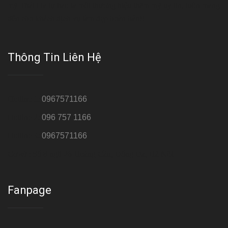
mỹ Thái Hà tự hào là một thương hiệu thẩm mỹ uy tín, luôn mang
đến cho khách dịch vụ làm đẹp hoàn hảo!!
Thông Tin Liên Hệ
Hotline 1:
0967571166
Hotline 2:
096 757 1166
Hotline 3:
0967571166
Cơ sở : Số 8 ngõ 26 Hoàng Cầu, Đống Đa, Hà Nội
Fanpage