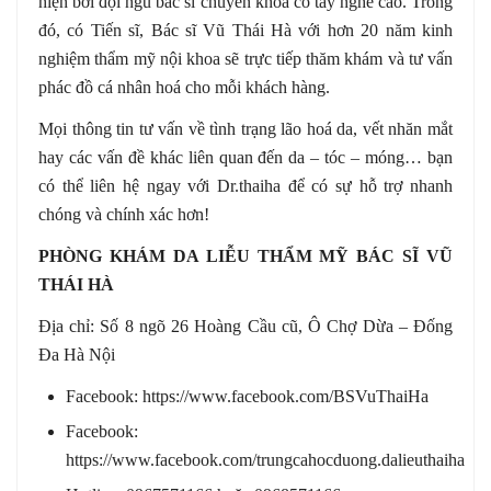
hiện bởi đội ngũ bác sĩ chuyên khoa có tay nghề cao. Trong
đó, có Tiến sĩ, Bác sĩ Vũ Thái Hà với hơn 20 năm kinh
nghiệm thẩm mỹ nội khoa sẽ trực tiếp thăm khám và tư vấn
phác đồ cá nhân hoá cho mỗi khách hàng.
Mọi thông tin tư vấn về tình trạng lão hoá da, vết nhăn mắt
hay các vấn đề khác liên quan đến da – tóc – móng… bạn
có thể liên hệ ngay với Dr.thaiha để có sự hỗ trợ nhanh
chóng và chính xác hơn!
PHÒNG KHÁM DA LIỄU THẨM MỸ BÁC SĨ VŨ
THÁI HÀ
Địa chỉ: Số 8 ngõ 26 Hoàng Cầu cũ, Ô Chợ Dừa – Đống
Đa Hà Nội
Facebook: https://www.facebook.com/BSVuThaiHa
Facebook:
https://www.facebook.com/trungcahocduong.dalieuthaiha