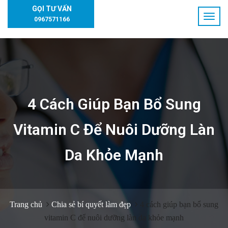
GỌI TƯ VẤN
0967571166
4 Cách Giúp Bạn Bổ Sung
Vitamin C Để Nuôi Dưỡng Làn
Da Khỏe Mạnh
Trang chủ
Chia sẻ bí quyết làm đẹp
4 cách giúp bạn bổ sung
vitamin C để nuôi dưỡng làn da khỏe mạnh