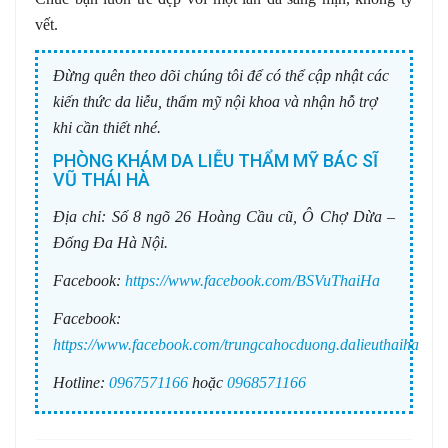
vết.
Đừng quên theo dõi chúng tôi để có thể cập nhật các
kiến thức da liễu, thẩm mỹ nội khoa và nhận hỗ trợ
khi cần thiết nhé.
PHÒNG KHÁM DA LIỄU THẨM MỸ BÁC SĨ
VŨ THÁI HÀ
Địa chỉ:
Số 8 ngõ 26 Hoàng Cầu cũ, Ô Chợ Dừa –
Đống Đa Hà Nội.
Facebook:
https://www.facebook.com/BSVuThaiHa
Facebook:
https://www.facebook.com/trungcahocduong.dalieuthaiha
Hotline:
0967571166
hoặc
0968571166