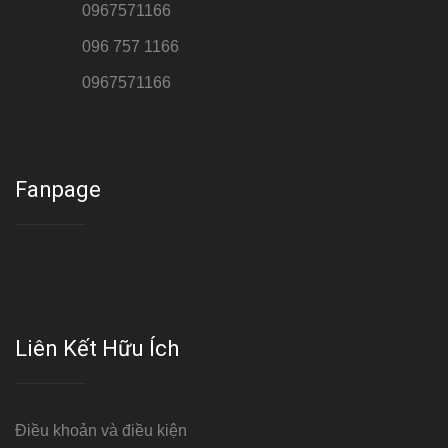
Hotline 1:
0967571166
Hotline 2:
096 757 1166
Hotline 3:
0967571166
Cơ sở : Số 8 ngõ 26 Hoàng Cầu, Đống Đa, Hà Nội
Fanpage
Liên Kết Hữu Ích
Điều khoản và điều kiện