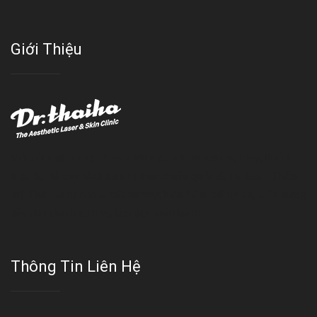
Giới Thiệu
Với đội ngũ bác sỹ chuyên khoa giàu kinh nghệm, trang thiết bị
hiện đại và quy trình điều trị theo chuẩn quốc tế, Da liễu - Thẩm
mỹ Thái Hà tự hào là một thương hiệu thẩm mỹ uy tín, luôn mang
đến cho khách dịch vụ làm đẹp hoàn hảo!!
Thông Tin Liên Hệ