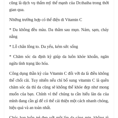
cũng là dịch vụ thẩm mỹ thế mạnh của Dr.thaiha trong thời
gian qua.
Những trường hợp có thể điện di Vitamin C
* Da không đều màu. Da thâm sau mụn. Nám, sạm, cháy
nắng
* Lỗ chân lông to. Da yếu, kém sức sống
* Chăm sóc da định kỳ giúp da luôn khỏe khoắn, ngăn
ngừa tình trạng lão hóa.
Công dụng thần kỳ của Vitamin C đối với da là điều không
thể chối cãi. Tuy nhiên nếu chỉ bổ sung vitamin C là quên
chăm sóc da thì da cũng sẽ không thể khỏe đẹp như mong
muốn của bạn. Chính vì thế chúng ta cần hiểu làn da của
mình đang cần gì để có thể cải thiện một cách nhanh chóng,
hiệu quả và an toàn nhất.
Chúc bạn luôn trẻ đẹp với một làn da sáng mịn, không tỳ