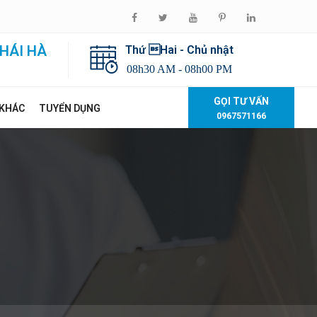
HÁI HÀ
Thứ Hai - Chủ nhật
08h30 AM - 08h00 PM
GỌI TƯ VẤN
 KHÁC
TUYỂN DỤNG
0967571166