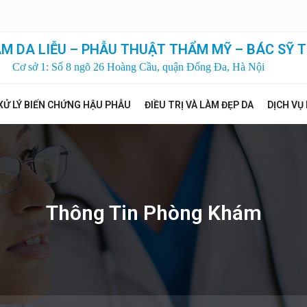
M DA LIỄU – PHẪU THUẬT THẨM MỸ – BÁC SỸ T
Cơ sở 1: Số 8 ngõ 26 Hoàng Cầu, quận Đống Đa, Hà Nội
XỬ LÝ BIẾN CHỨNG HẬU PHẪU
ĐIỀU TRỊ VÀ LÀM ĐẸP DA
DỊCH VỤ
Thông Tin Phòng Khám