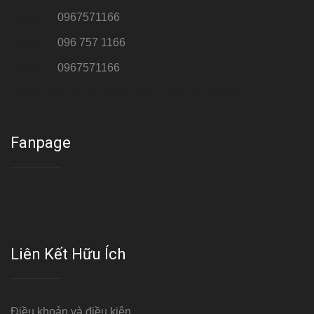
Hotline 1:
0967571166
Hotline 2:
096 757 1166
Hotline 3:
0967571166
Cơ sở : Số 8 ngõ 26 Hoàng Cầu, Đống Đa, Hà Nội
Fanpage
Liên Kết Hữu Ích
Điều khoản và điều kiện