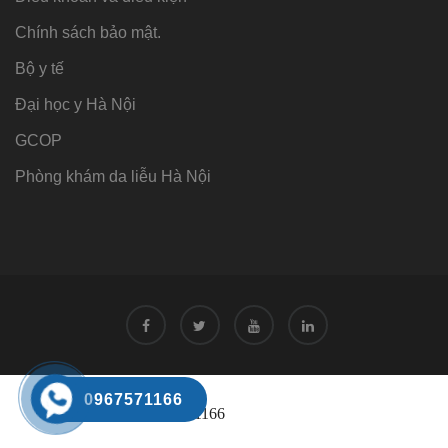
Chính sách bảo mật.
Bộ y tế
Đại học y Hà Nội
GCOP
Phòng khám da liễu Hà Nội
Tư vấn
0967571166
Tư vấn trực tuyến 24/7
0968221166
Đặt hẹn