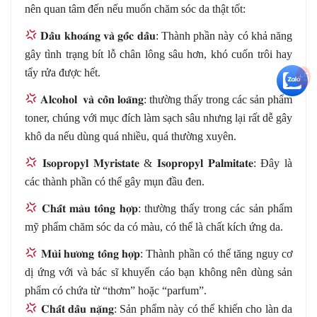
nên quan tâm đến nếu muốn chăm sóc da thật tốt:
𝐃𝐚
𝐮
𝐤𝐡𝐨𝐚
𝐧𝐠
𝐯𝐚
̀
𝐠𝐨
𝐜
𝐝𝐚
𝐮
: Thành phần này có khả năng
gây tình trạng bít lỗ chân lông sâu hơn, khó cuốn trôi hay
tẩy rửa được hết.
+5
𝐀𝐥𝐜𝐨𝐡𝐨𝐥
𝐯𝐚
̀
𝐜𝐨
𝐧
𝐥𝐨𝐚
𝐧𝐠
: thường thấy trong các sản phẩm
toner, chúng với mục đích làm sạch sâu nhưng lại rất dễ gây
khô da nếu dùng quá nhiều, quá thường xuyên.
𝐈𝐬𝐨𝐩𝐫𝐨𝐩𝐲𝐥
𝐌𝐲𝐫𝐢𝐬𝐭𝐚𝐭𝐞
&
𝐈𝐬𝐨𝐩𝐫𝐨𝐩𝐲𝐥
𝐏𝐚𝐥𝐦𝐢𝐭𝐚𝐭𝐞
: Đây là
các thành phần có thể gây mụn đầu đen.
𝐂𝐡𝐚
𝐭
𝐦𝐚
𝐮
𝐭𝐨
𝐧𝐠
𝐡𝐨
𝐩
: thường thấy trong các sản phẩm
mỹ phẩm chăm sóc da có màu, có thể là chất kích ứng da.
𝐌𝐮
𝐢
𝐡𝐮
𝐨
𝐧𝐠
𝐭𝐨
𝐧𝐠
𝐡𝐨
𝐩
: Thành phần có thể tăng nguy cơ
dị ứng với và bác sĩ khuyến cáo bạn không nên dùng sản
phẩm có chứa từ “thơm” hoặc “parfum”.
𝐂𝐡𝐚
𝐭
𝐝𝐚
𝐮
𝐧𝐚
𝐧𝐠
: Sản phẩm này có thể khiến cho làn da