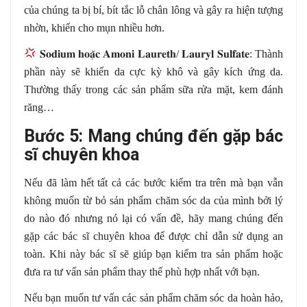
của chúng ta bị bí, bít tắc lỗ chân lông và gây ra hiện tượng
nhờn, khiến cho mụn nhiều hơn.
𝐒𝐨𝐝𝐢𝐮𝐦
𝐡𝐨𝐚
𝐜
𝐀𝐦𝐨𝐧𝐢
𝐋𝐚𝐮𝐫𝐞𝐭𝐡
/
𝐋𝐚𝐮𝐫𝐲𝐥
𝐒𝐮𝐥𝐟𝐚𝐭𝐞
: Thành
phần này sẽ khiến da cực kỳ khô và gây kích ứng da.
Thường thấy trong các sản phẩm sữa rửa mặt, kem đánh
răng…
Bước 5: Mang chúng đến gặp bác
sĩ chuyên khoa
Nếu đã làm hết tất cả các bước kiểm tra trên mà bạn vẫn
không muốn từ bỏ sản phẩm chăm sóc da của mình bởi lý
do nào đó nhưng nó lại có vấn đề, hãy mang chúng đến
gặp các bác sĩ chuyên khoa để được chỉ dẫn sử dụng an
toàn. Khi này bác sĩ sẽ giúp bạn kiểm tra sản phẩm hoặc
đưa ra tư vấn sản phẩm thay thế phù hợp nhất với bạn.
Nếu bạn muốn tư vấn các sản phẩm chăm sóc da hoàn hảo,