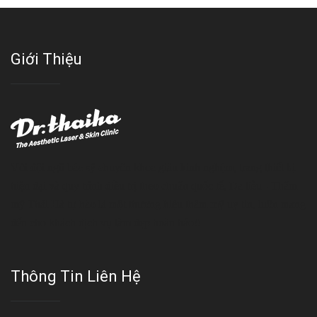
Giới Thiệu
Với đội ngũ bác sỹ chuyên khoa giàu kinh nghệm, trang thiết bị
hiện đại và quy trình điều trị theo chuẩn quốc tế, Da liễu - Thẩm
mỹ Thái Hà tự hào là một thương hiệu thẩm mỹ uy tín, luôn mang
đến cho khách dịch vụ làm đẹp hoàn hảo!!
Thông Tin Liên Hệ