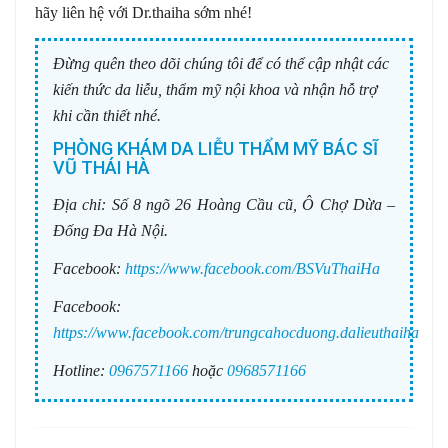
hãy liên hệ với Dr.thaiha sớm nhé!
Đừng quên theo dõi chúng tôi để có thể cập nhật các
kiến thức da liễu, thẩm mỹ nội khoa và nhận hỗ trợ
khi cần thiết nhé.
PHÒNG KHÁM DA LIỄU THẨM MỸ BÁC SĨ
VŨ THÁI HÀ
Địa chỉ:
Số 8 ngõ 26 Hoàng Cầu cũ, Ô Chợ Dừa –
Đống Đa Hà Nội.
Facebook:
https://www.facebook.com/BSVuThaiHa
Facebook:
https://www.facebook.com/trungcahocduong.dalieuthaiha
Hotline:
0967571166
hoặc
0968571166