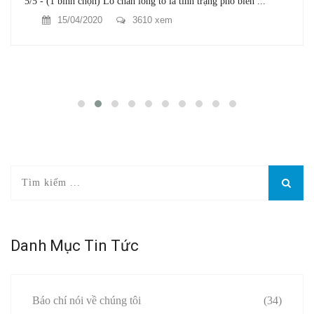
5/5 - (1 bình chọn) Lỗ chân lông to là tình trạng phổ biến ...
15/04/2020
3610 xem
Danh Mục Tin Tức
Báo chí nói về chúng tôi
(34)