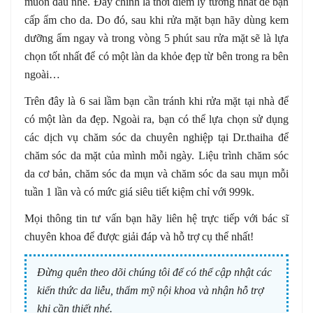
muốn đâu nhé. Đây chính là thời điểm lý tưởng nhất để bạn
cấp ẩm cho da. Do đó, sau khi rửa mặt bạn hãy dùng kem
dưỡng ẩm ngay và trong vòng 5 phút sau rửa mặt sẽ là lựa
chọn tốt nhất để có một làn da khỏe đẹp từ bên trong ra bên
ngoài…
Trên đây là 6 sai lầm bạn cần tránh khi rửa mặt tại nhà để
có một làn da đẹp. Ngoài ra, bạn có thể lựa chọn sử dụng
các dịch vụ chăm sóc da chuyên nghiệp tại Dr.thaiha để
chăm sóc da mặt của mình mỗi ngày. Liệu trình chăm sóc
da cơ bản, chăm sóc da mụn và chăm sóc da sau mụn mỗi
tuần 1 lần và có mức giá siêu tiết kiệm chỉ với 999k.
Mọi thông tin tư vấn bạn hãy liên hệ trực tiếp với bác sĩ
chuyên khoa để được giải đáp và hỗ trợ cụ thể nhất!
Đừng quên theo dõi chúng tôi để có thể cập nhật các
kiến thức da liễu, thẩm mỹ nội khoa và nhận hỗ trợ
khi cần thiết nhé.