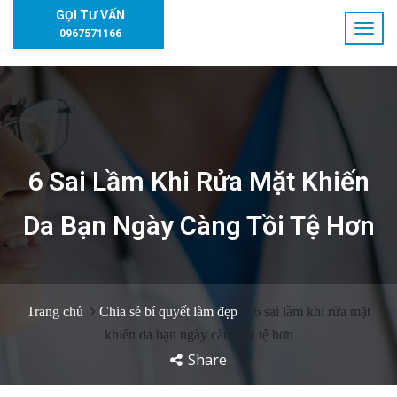
GỌI TƯ VẤN
0967571166
6 Sai Lầm Khi Rửa Mặt Khiến
Da Bạn Ngày Càng Tồi Tệ Hơn
Trang chủ
Chia sẻ bí quyết làm đẹp
6 sai lầm khi rửa mặt
khiến da bạn ngày càng tồi tệ hơn
Share