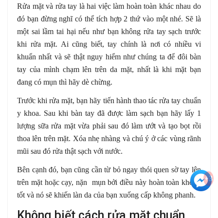
Rửa mặt và rửa tay là hai việc làm hoàn toàn khác nhau do
đó bạn đừng nghĩ có thể tích hợp 2 thứ vào một nhé. Sẽ là
một sai lầm tai hại nếu như bạn không rửa tay sạch trước
khi rửa mặt. Ai cũng biết, tay chính là nơi có nhiều vi
khuẩn nhất và sẽ thật nguy hiểm như chúng ta để đôi bàn
tay của mình chạm lên trên da mặt, nhất là khi mặt bạn
đang có mụn thì hãy dè chừng.
Trước khi rửa mặt, bạn hãy tiến hành thao tác rửa tay chuẩn
y khoa. Sau khi bàn tay đã được làm sạch bạn hãy lấy 1
lượng sữa rửa mặt vừa phải sau đó làm ướt và tạo bọt rồi
thoa lên trên mặt. Xóa nhẹ nhàng và chú ý ở các vùng rãnh
mũi sau đó rửa thật sạch với nước.
Bên cạnh đó, bạn cũng cần từ bỏ ngay thói quen sờ tay lên
+3
trên mặt hoặc cạy, nặn mụn bởi điều này hoàn toàn không
tốt và nó sẽ khiến làn da của bạn xuống cấp không phanh.
Không biết cách rửa mặt chuẩn