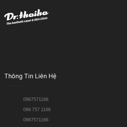
Với đội ngũ bác sỹ chuyên khoa giàu kinh nghệm, trang thiết bị
hiện đại và quy trình điều trị theo chuẩn quốc tế, Da liễu - Thẩm
mỹ Thái Hà tự hào là một thương hiệu thẩm mỹ uy tín, luôn mang
đến cho khách dịch vụ làm đẹp hoàn hảo!!
Thông Tin Liên Hệ
Hotline 1:
0967571166
Hotline 2:
096 757 1166
Hotline 3:
0967571166