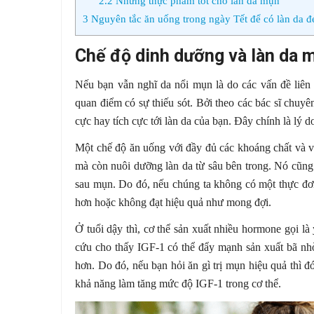
2.2
Những thực phẩm tốt cho làn da mụn
3
Nguyên tắc ăn uống trong ngày Tết để có làn da đ
Chế độ dinh dưỡng và làn da 
Nếu bạn vẫn nghĩ da nổi mụn là do các vấn đề liên 
quan điểm có sự thiếu sót. Bởi theo các bác sĩ chuy
cực hay tích cực tới làn da của bạn. Đây chính là lý do
Một chế độ ăn uống với đầy đủ các khoáng chất và v
mà còn nuôi dưỡng làn da từ sâu bên trong. Nó cũng 
sau mụn. Do đó, nếu chúng ta không có một thực đơn 
hơn hoặc không đạt hiệu quả như mong đợi.
Ở tuổi dậy thì, cơ thể sản xuất nhiều hormone gọi là
cứu cho thấy IGF-1 có thể đẩy mạnh sản xuất bã nh
hơn. Do đó, nếu bạn hỏi ăn gì trị mụn hiệu quả thì 
khả năng làm tăng mức độ IGF-1 trong cơ thể.