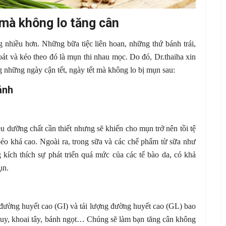
 mà không lo tăng cân
g nhiều hơn. Những bữa tiệc liên hoan, những thứ bánh trái,
át và kéo theo đó là mụn thi nhau mọc. Do đó, Dr.thaiha xin
g những ngày cận tết, ngày tết mà không lo bị mụn sau:
ánh
u dưỡng chất cần thiết nhưng sẽ khiến cho mụn trở nên tồi tệ
éo khá cao. Ngoài ra, trong sữa và các chế phẩm từ sữa như
g
kích thích sự phát triển quá mức của các tế bào da, có khả
ụn.
 đường huyết cao (GI) và tải lượng đường huyết cao (GL) bao
quy, khoai tây, bánh ngọt… Chúng sẽ làm bạn tăng cân không