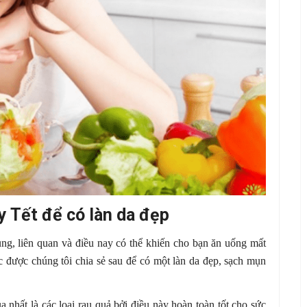
y Tết để có làn da đẹp
tùng, liên quan và điều nay có thể khiến cho bạn ăn uống mất
c được chúng tôi chia sẻ sau để có một làn da đẹp, sạch mụn
nhất là các loại rau quả bởi điều này hoàn toàn tốt cho sức