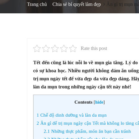
Trang chủ
Chia sẻ bí quyết làm đẹp
Ăn gì trị mụn m
Rate this post
Tết đến cũng là lúc nỗi lo về mụn gia tăng. Lý d
có sự khoa học. Nhiều người không dám ăn uống 
trị mụn ngày tết để vừa đẹp da vừa đẹp dáng. Hã
làn da mụn trong những ngày cận tết này nhé!
Contents
[
hide
]
1
Chế độ dinh dưỡng và làn da mụn
2
Ăn gì để trị mụn ngày cận Tết mà không lo tăng c
2.1
Những thực phẩm, món ăn bạn cần tránh