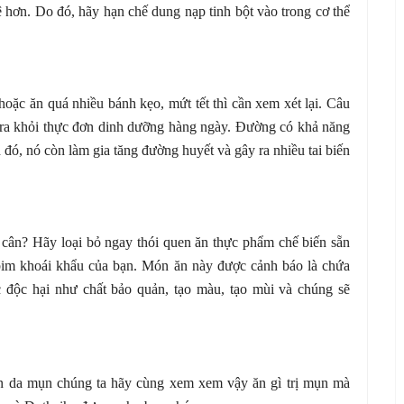
ệ hơn. Do đó, hãy hạn chế dung nạp tinh bột vào trong cơ thể
oặc ăn quá nhiều bánh kẹo, mứt tết thì cần xem xét lại. Câu
ng ra khỏi thực đơn dinh dưỡng hàng ngày. Đường có khả năng
đó, nó còn làm gia tăng đường huyết và gây ra nhiều tai biến
g cân? Hãy loại bỏ ngay thói quen ăn thực phẩm chế biến sẵn
im khoái khẩu của bạn. Món ăn này được cảnh báo là chứa
 độc hại như chất bảo quản, tạo màu, tạo mùi và chúng sẽ
àn da mụn chúng ta hãy cùng xem xem vậy ăn gì trị mụn mà