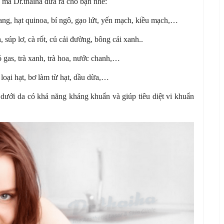
 mà Dr.thaiha đưa ra cho bạn nhé:
ang, hạt quinoa, bí ngô, gạo lứt, yến mạch, kiều mạch,…
, súp lơ, cà rốt, củ cải đường, bông cải xanh..
as, trà xanh, trà hoa, nước chanh,…
loại hạt, bơ làm từ hạt, dầu dừa,…
dưới da có khả năng kháng khuẩn và giúp tiêu diệt vi khuẩn