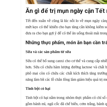
Ăn gì để trị mụn ngày cận Tết
Tết đến xuân về cũng là lúc nỗi lo về mụn ngày càn
mứt kẹo có thể khiến cho bạn tăng cân không kiểm so
đưa ra cho bạn gợi ý để có thể ăn uống thoải mái tron
Những thực phẩm, món ăn bạn cần tr
Sữa và các sản phẩm từ sữa
Sữa có thể bổ sung canxi cho cơ thể và cung cấp nhiề
hơn. Sữa có chứa hàm lượng đường lactose và chất b
phô mai còn có chứa các chất kích thích tăng trưởn
năng làm bít các lỗ chân lông làm giảm hiệu quả trị m
Tinh bột có hại
Tinh bột có hại nằm trong nhóm thực phẩm có chỉ số
gồm bánh mì, ngũ cốc đã chế biến, cơm trắng, bánh 