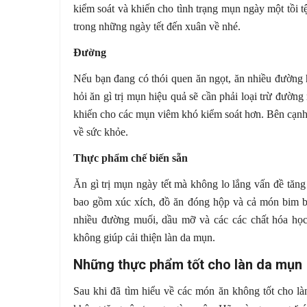
kiểm soát và khiến cho tình trạng mụn ngày một tồi t
trong những ngày tết đến xuân về nhé.
Đường
Nếu bạn đang có thói quen ăn ngọt, ăn nhiều đường h
hỏi ăn gì trị mụn hiệu quả sẽ cần phải loại trừ đườ
khiến cho các mụn viêm khó kiểm soát hơn. Bên cạnh 
về sức khỏe.
Thực phẩm chế biến sẵn
Ăn gì trị mụn ngày tết mà không lo lắng vấn đề tăn
bao gồm xúc xích, đồ ăn đóng hộp và cả món bim b
nhiều đường muối, dầu mỡ và các các chất hóa học
không giúp cải thiện làn da mụn.
Những thực phẩm tốt cho làn da mụn
Sau khi đã tìm hiểu về các món ăn không tốt cho l