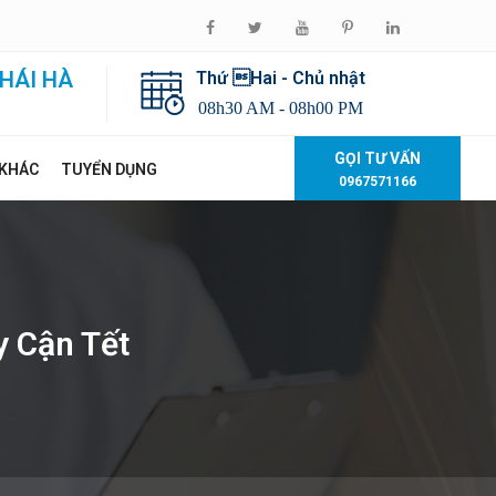
HÁI HÀ
Thứ Hai - Chủ nhật
08h30 AM - 08h00 PM
GỌI TƯ VẤN
 KHÁC
TUYỂN DỤNG
0967571166
y Cận Tết