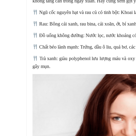
không tăng cân trong ngày xuân. Hãy cùng xem gợi ý
Ngũ cốc nguyên hạt và rau củ có tinh bột: Khoai l
Rau: Bông cải xanh, rau bina, cải xoăn, ớt, bí xanh
Đồ uống không đường: Nước lọc, nước khoáng có g
Chất béo lành mạnh: Trứng, dầu ô liu, quả bơ, các 
Trà xanh: giàu polyphenol lưu lượng máu và oxy 
gây mụn.