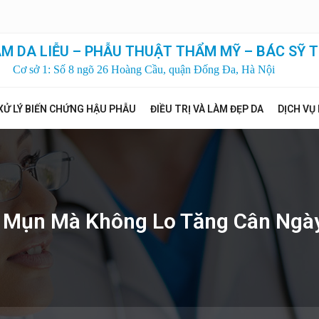
M DA LIỄU – PHẪU THUẬT THẨM MỸ – BÁC SỸ T
Cơ sở 1: Số 8 ngõ 26 Hoàng Cầu, quận Đống Đa, Hà Nội
XỬ LÝ BIẾN CHỨNG HẬU PHẪU
ĐIỀU TRỊ VÀ LÀM ĐẸP DA
DỊCH VỤ
ị Mụn Mà Không Lo Tăng Cân Ngà