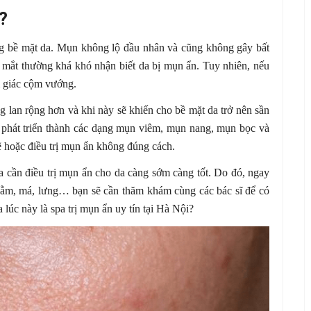
?
g bề mặt da. Mụn không lộ đầu nhân và cũng không gây bất
 mắt thường khá khó nhận biết da bị mụn ẩn. Tuy nhiên, nếu
m giác cộm vướng.
 lan rộng hơn và khi này sẽ khiến cho bề mặt da trở nên sần
phát triển thành các dạng mụn viêm, mụn nang, mụn bọc và
hoặc điều trị mụn ẩn không đúng cách.
 cần điều trị mụn ẩn cho da càng sớm càng tốt. Do đó, ngay
 cằm, má, lưng… bạn sẽ cần thăm khám cùng các bác sĩ để có
 lúc này là spa trị mụn ẩn uy tín tại Hà Nội?