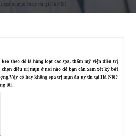
là spa trị mụn ẩn uy tín tại Hà Nội?
kéo theo đó là hàng loạt các spa, thẩm mỹ viện điều trị
 chọn điều trị mụn ở nơi nào đó bạn cần xem xét kỹ bởi
ượng.Vậy có hay không spa trị mụn ẩn uy tín tại Hà Nội?
ng tôi.