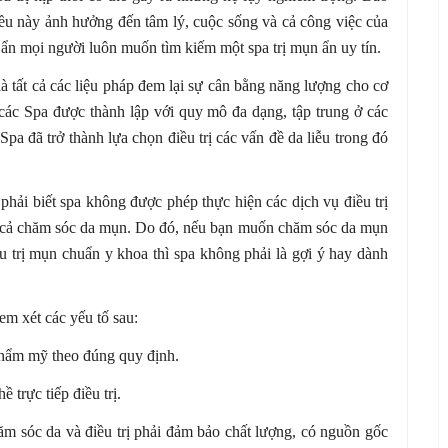
ều này ảnh hưởng đến tâm lý, cuộc sống và cả công việc của
 ẩn mọi người luôn muốn tìm kiếm một spa trị mụn ẩn uy tín.
 là tất cả các liệu pháp đem lại sự cân bằng năng lượng cho cơ
 các Spa được thành lập với quy mô đa dạng, tập trung ở các
pa đã trở thành lựa chọn điều trị các vấn đề da liễu trong đó
 phải biết spa không được phép thực hiện các dịch vụ điều trị
m cả chăm sóc da mụn. Do đó, nếu bạn muốn chăm sóc da mụn
u trị mụn chuẩn y khoa thì spa không phải là gợi ý hay dành
em xét các yếu tố sau:
 thẩm mỹ theo đúng quy định.
 trực tiếp điều trị.
m sóc da và điều trị phải đảm bảo chất lượng, có nguồn gốc