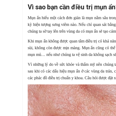
Vì sao bạn cần điều trị mụn ẩn
Mụn ẩn hiểu một cách đơn giản là mụn nằm sâu tron
kỳ hiện tượng sưng viêm nào. Nếu chỉ quan sát bằng
chúng ta sờ tay lên trên vùng da có mụn ẩn sẽ tạo cả
Khi mụn ẩn không được quan tâm điều trị có khả năng
sùi, không còn được mịn màng. Mụn ẩn cũng có thể 
mụn mủ… nếu như chúng ta vệ sinh da không sạch sẽ 
Vì những lý do về sức khỏe và thẩm mỹ nên chúng ta
sau khi có các dấu hiệu mụn ẩn ở các vùng da trán,
các phác đồ điều trị chuẩn y khoa. Câu hỏi được đặt ra