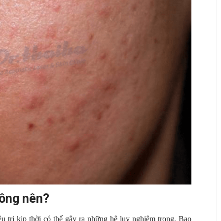
hông nên?
 trị kịp thời có thể gây ra những hệ lụy nghiêm trọng. Bao