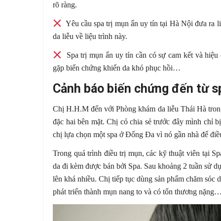
rõ ràng.
Yêu cầu spa trị mụn ẩn uy tín tại Hà Nội đưa ra liệ
da liễu về liệu trình này.
Spa trị mụn ẩn uy tín cần có sự cam kết và hiệu q
gặp biến chứng khiến da khó phục hồi…
Cảnh báo biến chứng đến từ sp
Chị H.H.M đến với Phòng khám da liễu Thái Hà trong
đặc hai bên mặt. Chị có chia sẻ trước đây mình chỉ b
chị lựa chọn một spa ở Đống Đa vì nó gần nhà để điều
Trong quá trình điều trị mụn, các kỹ thuật viên tại
da đi kèm được bán bởi Spa. Sau khoảng 2 tuần sử dụ
lên khá nhiều. Chị tiếp tục dùng sản phẩm chăm sóc d
phát triển thành mụn nang to và có tổn thương nặng