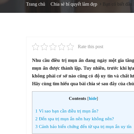
Trang chủ
Chia sẻ bí quyết làm đẹp
Bạn có biết đâu 
Rate this post
Nhu cầu điều trị mụn ẩn đang ngày một gia tăng 
mụn ẩn được thành lập. Tuy nhiên, trước khi lựa
không phải cơ sở nào cũng có độ uy tín và chất l
Hãy cùng tìm hiểu qua bài chia sẻ sau đây của chú
Contents
[
hide
]
1
Vì sao bạn cần điều trị mụn ẩn?
2
Đến spa trị mụn ẩn nên hay không nên?
3
Cảnh báo biến chứng đến từ spa trị mụn ẩn uy tín