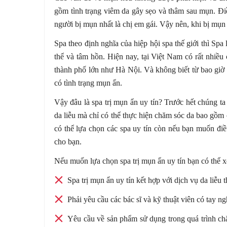
gồm tình trạng viêm da gây sẹo và thâm sau mụn. Đi
người bị mụn nhất là chị em gái. Vậy nên, khi bị mụn
Spa theo định nghĩa của hiệp hội spa thế giới thì Spa
thể và tâm hồn. Hiện nay, tại Việt Nam có rất nhiều
thành phố lớn như Hà Nội. Và không biết từ bao giờ S
có tình trạng mụn ẩn.
Vậy đâu là spa trị mụn ẩn uy tín? Trước hết chúng ta
da liễu mà chỉ có thể thực hiện chăm sóc da bao gồ
có thể lựa chọn các spa uy tín còn nếu bạn muốn điề
cho bạn.
Nếu muốn lựa chọn spa trị mụn ẩn uy tín bạn có thể x
Spa trị mụn ẩn uy tín kết hợp với dịch vụ da liễu
Phải yêu cầu các bác sĩ và kỹ thuật viên có tay nghề
Yêu cầu về sản phẩm sử dụng trong quá trình chă