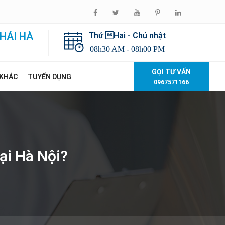
HÁI HÀ
Thứ Hai - Chủ nhật
08h30 AM - 08h00 PM
GỌI TƯ VẤN
 KHÁC
TUYỂN DỤNG
0967571166
ại Hà Nội?