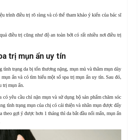
u trình điều trị rõ ràng và có thể tham khảo ý kiến của bác sĩ
uả điều trị cũng như độ an toàn bởi có rất nhiều nơi điều trị
a trị mụn ẩn uy tín
 tình trạng da bị tổn thương nặng, mụn mủ và thâm mụn dày
ị mụn ẩn và có tìm hiểu một số spa trị mụn ẩn uy tín. Sau đó,
 trị mụn ẩn.
 Spa có yêu cầu chỉ nặn mụn và sử dụng bộ sản phẩm chăm sóc
ng tình trạng mụn của chị có cải thiện và nhân mụn được đẩy
a theo gợi ý được hơn 1 tháng thì da bắt đầu nổi mẩn, mụn ẩn
…