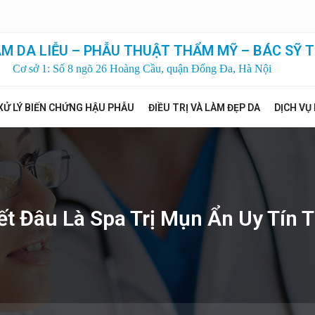
M DA LIỄU – PHẪU THUẬT THẨM MỸ – BÁC SỸ T
Cơ sở 1: Số 8 ngõ 26 Hoàng Cầu, quận Đống Đa, Hà Nội
XỬ LÝ BIẾN CHỨNG HẬU PHẪU
ĐIỀU TRỊ VÀ LÀM ĐẸP DA
DỊCH VỤ
ết Đâu Là Spa Trị Mụn Ẩn Uy Tín T