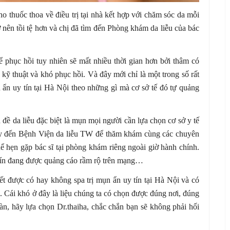
ho thuốc thoa về điều trị tại nhà kết hợp với chăm sóc da mỗi
ở nên tồi tệ hơn và chị đã tìm đến Phòng khám da liễu của bác
ể phục hồi tuy nhiên sẽ mất nhiều thời gian hơn bởi thâm có
kỹ thuật và khó phục hồi. Và đây mới chỉ là một trong số rất
n ẩn uy tín tại Hà Nội theo những gì mà cơ sở tế đó tự quảng
đề da liễu đặc biệt là mụn mọi người cần lựa chọn cơ sở y tế
hãy đến Bệnh Viện da liễu TW để thăm khám cùng các chuyên
ể hẹn gặp bác sĩ tại phòng khám riêng ngoài giờ hành chính.
 tín đang được quảng cáo rầm rộ trên mạng…
ết được có hay không spa trị mụn ẩn uy tín tại Hà Nội và có
 Cái khó ở đây là liệu chúng ta có chọn được đúng nơi, đúng
n, hãy lựa chọn Dr.thaiha, chắc chắn bạn sẽ không phải hối