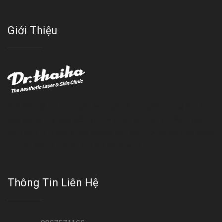
Giới Thiệu
Với đội ngũ bác sỹ chuyên khoa giàu kinh nghệm, trang thiết bị
hiện đại và quy trình điều trị theo chuẩn quốc tế, Da liễu - Thẩm
mỹ Thái Hà tự hào là một thương hiệu thẩm mỹ uy tín, luôn mang
đến cho khách dịch vụ làm đẹp hoàn hảo!!
Thông Tin Liên Hệ