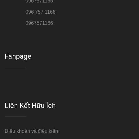
Hotline 1:
0967571166
Hotline 2:
096 757 1166
Hotline 3:
0967571166
Cơ sở : Số 8 ngõ 26 Hoàng Cầu, Đống Đa, Hà Nội
Fanpage
Liên Kết Hữu Ích
Điều khoản và điều kiện