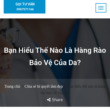
GỌI TƯ VẤN
0967571166
Bạn Hiểu Thế Nào Là Hàng Rào
Bảo Vệ Của Da?
Trang chủ
Chia sẻ bí quyết làm đẹp
Bạn hiểu thế nào là hàng
rào bảo vệ của da?
Share