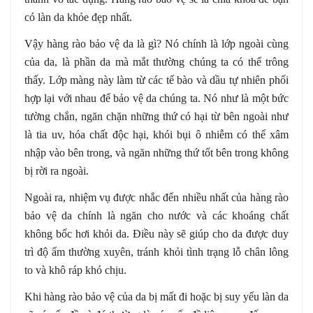
có làn da khỏe đẹp nhất.
Vậy hàng rào bảo vệ da là gì? Nó chính là lớp ngoài cùng
của da, là phần da mà mắt thường chúng ta có thể trông
thấy. Lớp màng này làm từ các tế bào và dầu tự nhiên phối
hợp lại với nhau để bảo vệ da chúng ta. Nó như là một bức
tường chắn, ngăn chặn những thứ có hại từ bên ngoài như
là tia uv, hóa chất độc hại, khói bụi ô nhiễm có thể xâm
nhập vào bên trong, và ngăn những thứ tốt bên trong không
bị rời ra ngoài.
Ngoài ra, nhiệm vụ được nhắc đến nhiều nhất của hàng rào
bảo vệ da chính là ngăn cho nước và các khoáng chất
không bốc hơi khỏi da. Điều này sẽ giúp cho da được duy
trì độ ẩm thường xuyên, tránh khỏi tình trạng lỗ chân lông
to và khô ráp khó chịu.
Khi hàng rào bảo vệ của da bị mất đi hoặc bị suy yếu làn da