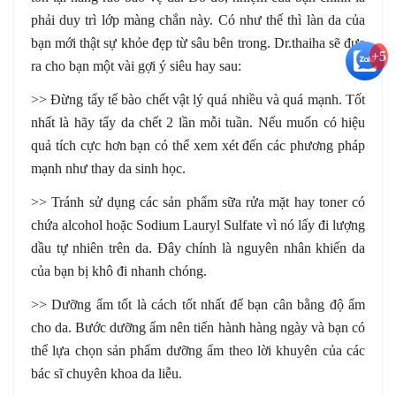
phải duy trì lớp màng chắn này. Có như thế thì làn da của
bạn mới thật sự khỏe đẹp từ sâu bên trong. Dr.thaiha sẽ đưa
+5
ra cho bạn một vài gợi ý siêu hay sau:
>> Đừng tẩy tế bào chết vật lý quá nhiều và quá mạnh. Tốt
nhất là hãy tẩy da chết 2 lần mỗi tuần. Nếu muốn có hiệu
quả tích cực hơn bạn có thể xem xét đến các phương pháp
mạnh như thay da sinh học.
>> Tránh sử dụng các sản phẩm sữa rửa mặt hay toner có
chứa alcohol hoặc Sodium Lauryl Sulfate vì nó lấy đi lượng
dầu tự nhiên trên da. Đây chính là nguyên nhân khiến da
của bạn bị khô đi nhanh chóng.
>> Dưỡng ẩm tốt là cách tốt nhất để bạn cân bằng độ ẩm
cho da. Bước dưỡng ẩm nên tiến hành hàng ngày và bạn có
thể lựa chọn sản phẩm dưỡng ẩm theo lời khuyên của các
bác sĩ chuyên khoa da liễu.