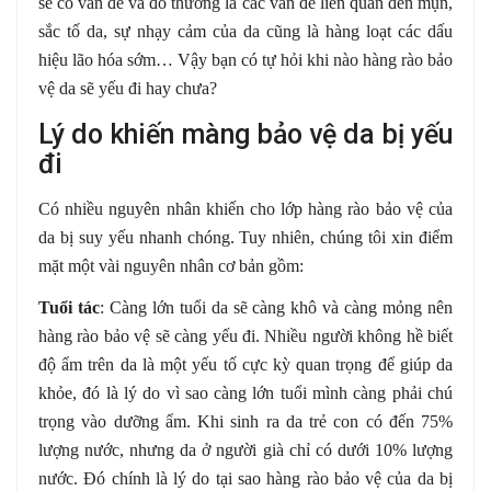
sẽ có vấn đề và đó thường là các vấn đề liên quan đến mụn,
sắc tố da, sự nhạy cảm của da cũng là hàng loạt các dấu
hiệu lão hóa sớm… Vậy bạn có tự hỏi khi nào hàng rào bảo
vệ da sẽ yếu đi hay chưa?
Lý do khiến màng bảo vệ da bị yếu
đi
Có nhiều nguyên nhân khiến cho lớp hàng rào bảo vệ của
da bị suy yếu nhanh chóng. Tuy nhiên, chúng tôi xin điểm
mặt một vài nguyên nhân cơ bản gồm:
Tuổi tác
: Càng lớn tuổi da sẽ càng khô và càng mỏng nên
hàng rào bảo vệ sẽ càng yếu đi. Nhiều người không hề biết
độ ẩm trên da là một yếu tố cực kỳ quan trọng để giúp da
khỏe, đó là lý do vì sao càng lớn tuổi mình càng phải chú
trọng vào dưỡng ẩm. Khi sinh ra da trẻ con có đến 75%
lượng nước, nhưng da ở người già chỉ có dưới 10% lượng
nước. Đó chính là lý do tại sao hàng rào bảo vệ của da bị