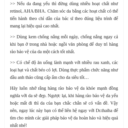
>> Nếu da đang yếu thì đừng dùng nhiều hoạt chất như
retinol, AHA/BHA. Chăm sóc da bằng các hoạt chất có thể
tiến hành theo chỉ dẫn của bác sĩ theo đúng liệu trình để
mang lại hiệu quả cao nhất.
>> Dùng kem chống nắng mỗi ngày, chống nắng ngay cả
khi bạn ở trong nhà hoặc ngồi văn phòng để duy trì hàng
rào bảo vệ của da một cách tốt nhất.
>> Có chế độ ăn uống lành mạnh với nhiều rau xanh, các
loại hạt và chất béo có lợi. Dùng thực phẩm chức năng như
dầu anh thảo cũng cấp ẩm cho da siêu tốt…
Hãy luôn nhớ rằng hàng rào bảo vệ da khỏe mạnh đồng
nghĩa với da sẽ đẹp. Ngược lại, khi hàng rào bảo vệ da yếu
hoặc mất đi thì da của bạn chắc chắn sẽ có vấn đề. Vậy
nên, ngay lúc này bạn có thể liên hệ ngay với Dr.thaiha để
tìm cho mình các giải pháp bảo vệ da hoàn hảo và hiệu quả
nhất nhé!