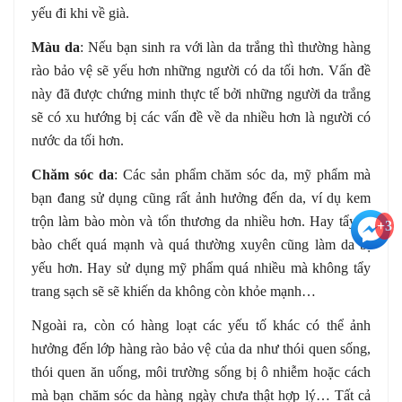
yếu đi khi về già.
Màu da
: Nếu bạn sinh ra với làn da trắng thì thường hàng
rào bảo vệ sẽ yếu hơn những người có da tối hơn. Vấn đề
này đã được chứng minh thực tế bởi những người da trắng
sẽ có xu hướng bị các vấn đề về da nhiều hơn là người có
nước da tối hơn.
Chăm sóc da
: Các sản phẩm chăm sóc da, mỹ phẩm mà
bạn đang sử dụng cũng rất ảnh hưởng đến da, ví dụ kem
trộn làm bào mòn và tổn thương da nhiều hơn. Hay tẩy tế
+3
bào chết quá mạnh và quá thường xuyên cũng làm da bị
yếu hơn. Hay sử dụng mỹ phẩm quá nhiều mà không tẩy
trang sạch sẽ sẽ khiến da không còn khỏe mạnh…
Ngoài ra, còn có hàng loạt các yếu tố khác có thể ảnh
hưởng đến lớp hàng rào bảo vệ của da như thói quen sống,
thói quen ăn uống, môi trường sống bị ô nhiễm hoặc cách
mà bạn chăm sóc da hàng ngày chưa thật hợp lý… Tất cả