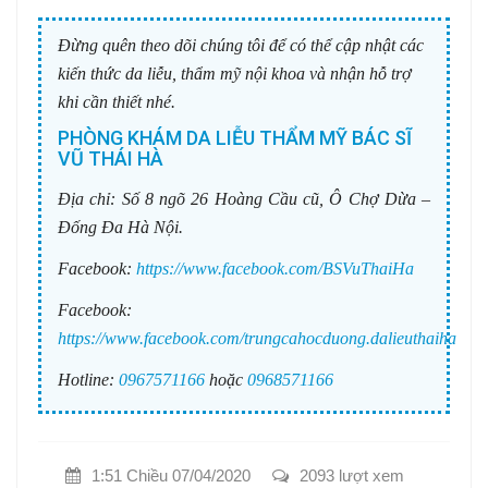
Đừng quên theo dõi chúng tôi để có thể cập nhật các
kiến thức da liễu, thẩm mỹ nội khoa và nhận hỗ trợ
khi cần thiết nhé.
PHÒNG KHÁM DA LIỄU THẨM MỸ BÁC SĨ
VŨ THÁI HÀ
Địa chỉ:
Số 8 ngõ 26 Hoàng Cầu cũ, Ô Chợ Dừa –
Đống Đa Hà Nội.
Facebook:
https://www.facebook.com/BSVuThaiHa
Facebook:
https://www.facebook.com/trungcahocduong.dalieuthaiha
Hotline:
0967571166
hoặc
0968571166
1:51 Chiều 07/04/2020
2093 lượt xem