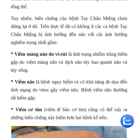
tổng thể.
Tuy nhiên, biến chứng của bệnh Tay Chân Miệng chưa
dừng lại ở đó. Trên thực tế đã có không ít các ca bệnh Tay
Chân Miệng bị ảnh hưởng đến não với các ảnh hưởng
nghiêm trọng nhất gồm:
* Viêm màng não do vi-rút
là tình trạng nhiễm trùng hiếm
gặp do viêm màng não và dịch não tủy bao quanh não và
tủy sống.
* Viêm não
là bệnh nguy hiểm và có khả năng đe dọa đến
tính mạng do virus gây viêm não. Bệnh viêm não thường
rất hiếm gặp.
* Viêm cơ tim
(viêm tế bào cơ tim) cũng có thể xảy ra
những biến chứng này hiếm hơn hai bệnh kể trên.
+5