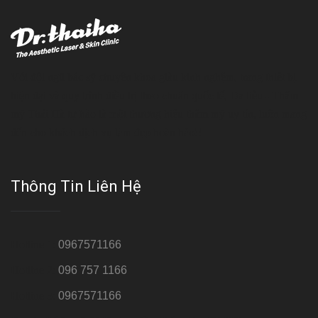
Với đội ngũ bác sỹ chuyên khoa giàu kinh nghệm, trang thiết bị
hiện đại và quy trình điều trị theo chuẩn quốc tế, Da liễu - Thẩm
mỹ Thái Hà tự hào là một thương hiệu thẩm mỹ uy tín, luôn mang
đến cho khách dịch vụ làm đẹp hoàn hảo!!
Thông Tin Liên Hệ
Hotline 1:
0967571166
Hotline 2:
096 757 1166
Hotline 3:
0967571166