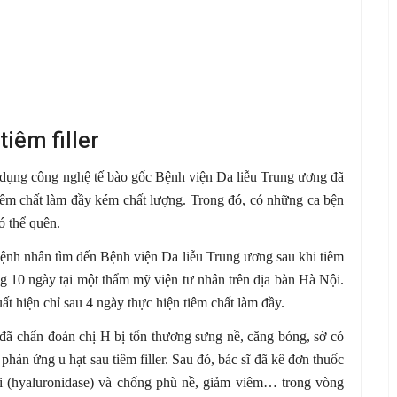
tiêm filler
ụng công nghệ tế bào gốc Bệnh viện Da liễu Trung ương đã
 tiêm chất làm đầy kém chất lượng. Trong đó, có những ca bện
ó thể quên.
ệnh nhân tìm đến Bệnh viện Da liễu Trung ương sau khi tiêm
g 10 ngày tại một thẩm mỹ viện tư nhân trên địa bàn Hà Nội.
t hiện chỉ sau 4 ngày thực hiện tiêm chất làm đầy.
ã chẩn đoán chị H bị tổn thương sưng nề, căng bóng, sờ có
phản ứng u hạt sau tiêm filler. Sau đó, bác sĩ đã kê đơn thuốc
iải (hyaluronidase) và chống phù nề, giảm viêm… trong vòng