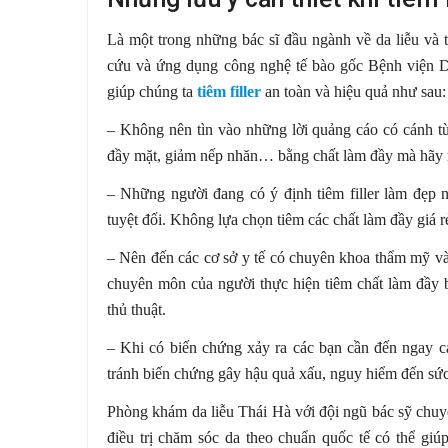
Là một trong những bác sĩ đầu ngành về da liễu v
cứu và ứng dụng công nghệ tế bào gốc Bệnh viện Da
giúp chúng ta
tiêm filler
an toàn và hiệu quả như sau:
– Không nên tìn vào những lời quảng cáo có cánh từ
đầy mặt, giảm nếp nhăn… bằng chất làm đầy mà hãy ng
– Những người đang có ý định tiêm filler làm đẹp
tuyệt đối. Không lựa chọn tiêm các chất làm đầy giá r
– Nên đến các cơ sở y tế có chuyên khoa thẩm mỹ và 
chuyên môn của người thực hiện tiêm chất làm đầy b
thủ thuật.
– Khi có biến chứng xảy ra các bạn cần đến ngay cá
tránh biến chứng gây hậu quả xấu, nguy hiểm đến s
Phòng khám da liễu Thái Hà với đội ngũ bác sỹ chuyên
điều trị chăm sóc da theo chuẩn quốc tế có thể giú