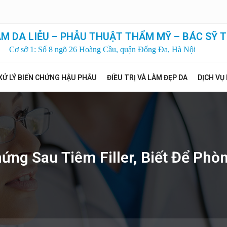
M DA LIỄU – PHẪU THUẬT THẨM MỸ – BÁC SỸ T
Cơ sở 1: Số 8 ngõ 26 Hoàng Cầu, quận Đống Đa, Hà Nội
XỬ LÝ BIẾN CHỨNG HẬU PHẪU
ĐIỀU TRỊ VÀ LÀM ĐẸP DA
DỊCH VỤ
ứng Sau Tiêm Filler, Biết Để Phò