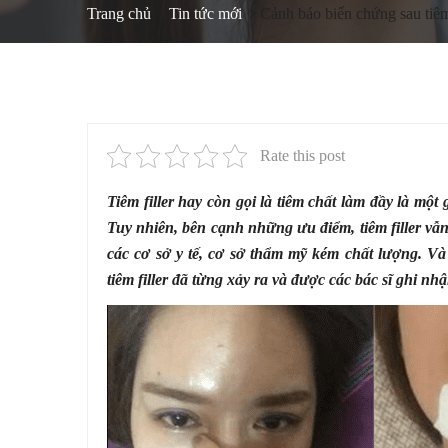
Trang chủ
Tin tức mới
Cảnh báo biến chứng sau tiêm 
Rate this post
Tiêm filler hay còn gọi là tiêm chất làm đầy là mộ
Tuy nhiên, bên cạnh những ưu điểm, tiêm filler vẫn
các cơ sở y tế, cơ sở thẩm mỹ kém chất lượng. V
tiêm filler đã từng xảy ra và được các bác sĩ ghi nhậ