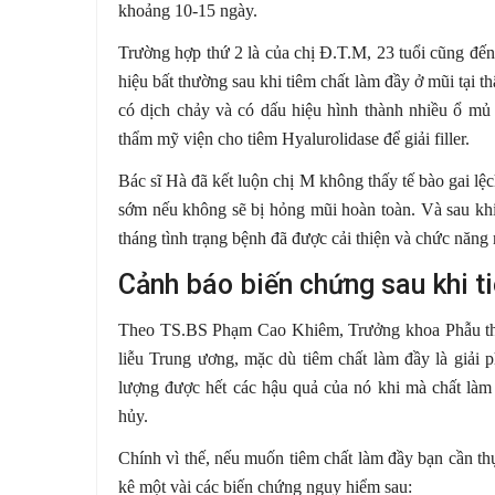
khoảng 10-15 ngày.
Trường hợp thứ 2 là của chị Đ.T.M, 23 tuổi cũng đến
hiệu bất thường sau khi tiêm chất làm đầy ở mũi tại 
có dịch chảy và có dấu hiệu hình thành nhiều ổ mủ
thẩm mỹ viện cho tiêm Hyalurolidase để giải filler.
Bác sĩ Hà đã kết luộn chị M không thấy tế bào gai lệch 
sớm nếu không sẽ bị hỏng mũi hoàn toàn. Và sau khi 
tháng tình trạng bệnh đã được cải thiện và chức năn
Cảnh báo biến chứng sau khi t
Theo TS.BS Phạm Cao Khiêm, Trưởng khoa Phẫu thu
liễu Trung ương, mặc dù tiêm chất làm đầy là giải 
lượng được hết các hậu quả của nó khi mà chất làm
hủy.
Chính vì thế, nếu muốn tiêm chất làm đầy bạn cần thự
kê một vài các biến chứng nguy hiểm sau: