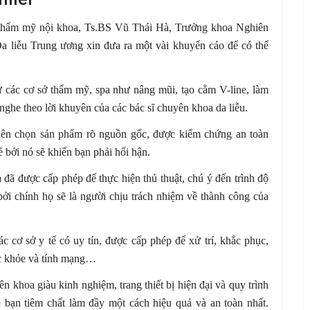
à thẩm mỹ nội khoa, Ts.BS Vũ Thái Hà, Trưởng khoa Nghiên
 liễu Trung ương xin đưa ra một vài khuyến cáo để có thể
 các cơ sở thẩm mỹ, spa như nâng mũi, tạo cằm V-line, làm
he theo lời khuyên của các bác sĩ chuyên khoa da liễu.
 nên chọn sản phẩm rõ nguồn gốc, được kiểm chứng an toàn
ẻ bởi nó sẽ khiến bạn phải hối hận.
đã được cấp phép để thực hiện thủ thuật, chú ý đến trình độ
ởi chính họ sẽ là người chịu trách nhiệm về thành công của
c cơ sở y tế có uy tín, được cấp phép để xử trí, khắc phục,
ức khỏe và tính mạng…
 khoa giàu kinh nghiệm, trang thiết bị hiện đại và quy trình
p bạn tiêm chất làm đầy một cách hiệu quả và an toàn nhất.