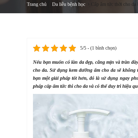
Trang chủ
Da liễu bệnh học
Cấp ẩm tức thời cho da 
5/5 - (1 bình chọn)
Nếu bạn muốn có làn da đẹp, căng mịn và tràn đầy 
cho da. Sử dụng kem dưỡng ẩm cho da sẽ không t
bạn một giải pháp tốt hơn, đó là sử dụng ngay ph
pháp cấp ẩm tức thì cho da và có thể duy trì hiệu q