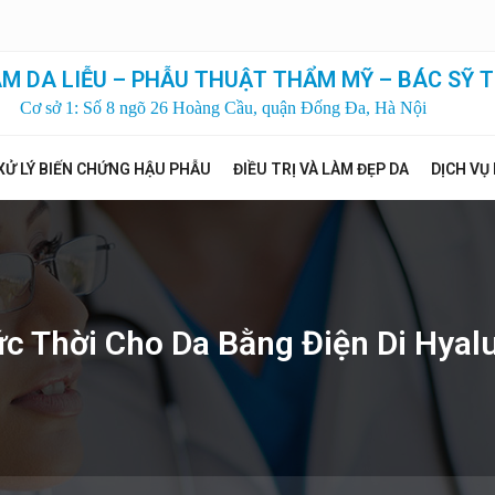
M DA LIỄU – PHẪU THUẬT THẨM MỸ – BÁC SỸ T
Cơ sở 1: Số 8 ngõ 26 Hoàng Cầu, quận Đống Đa, Hà Nội
XỬ LÝ BIẾN CHỨNG HẬU PHẪU
ĐIỀU TRỊ VÀ LÀM ĐẸP DA
DỊCH VỤ
c Thời Cho Da Bằng Điện Di Hyalu