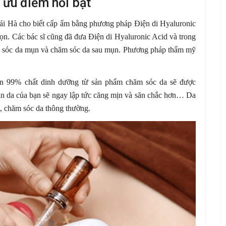
 ưu điểm nổi bật
i Hà cho biết cấp ẩm bằng phương pháp Điện di Hyaluronic
ọn. Các bác sĩ cũng đã đưa Điện di Hyaluronic Acid và trong
m sóc da mụn và chăm sóc da sau mụn. Phương pháp thẩm mỹ
hơn 99% chất dinh dưỡng từ sản phẩm chăm sóc da sẽ được
làn da của bạn sẽ ngay lập tức căng mịn và săn chắc hơn… Da
m, chăm sóc da thông thường.