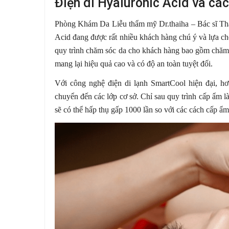
Điện di Hyaluronic Acid và các
Phòng Khám Da Liễu thẩm mỹ Dr.thaiha – Bác sĩ Thá
Acid đang được rất nhiều khách hàng chú ý và lựa ch
quy trình chăm sóc da cho khách hàng bao gồm chă
mang lại hiệu quả cao và có độ an toàn tuyệt đối.
Với công nghệ điện di lạnh SmartCool hiện đại, 
chuyển đến các lớp cơ sở. Chỉ sau quy trình cấp ẩm 
sẽ có thể hấp thụ gấp 1000 lần so với các cách cấp ẩ