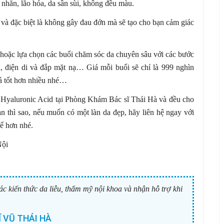
nhăn, lão hóa, da sần sùi, không đều màu.
và đặc biệt là không gây đau đớn mà sẽ tạo cho bạn cảm giác
 hoặc lựa chọn các buổi chăm sóc da chuyên sâu với các bước
n, điện di và đắp mặt nạ… Giá mỗi buổi sẽ chỉ là 999 nghìn
iá tốt hơn nhiều nhé…
ạnh Hyaluronic Acid tại Phòng Khám Bác sĩ Thái Hà và đều cho
n thì sao, nếu muốn có một làn da đẹp, hãy liên hệ ngay với
hể hơn nhé.
Nội
ác kiến thức da liễu, thẩm mỹ nội khoa và nhận hỗ trợ khi
 VŨ THÁI HÀ