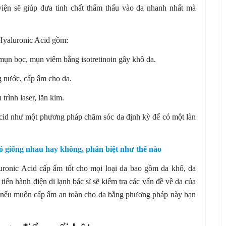
ện sẽ giúp đưa tinh chất thẩm thấu vào da nhanh nhất mà
Hyaluronic Acid gồm:
 mụn bọc, mụn viêm bằng isotretinoin gây khô da.
 nước, cấp ẩm cho da.
trình laser, lăn kim.
 Acid như một phương pháp chăm sóc da định kỳ để có một làn
ó giống nhau hay không, phân biệt như thế nào
uronic Acid cấp ẩm tốt cho mọi loại da bao gồm da khô, da
ến hành điện di lạnh bác sĩ sẽ kiểm tra các vấn đề về da của
ó, nếu muốn cấp ẩm an toàn cho da bằng phương pháp này bạn