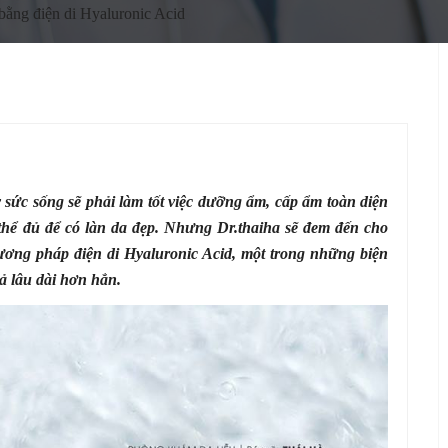
bằng điện di Hyaluronic Acid
sức sống sẽ phải làm tốt việc dưỡng ẩm, cấp ẩm toàn diện
hể đủ để có làn da đẹp. Nhưng Dr.thaiha sẽ đem đến cho
ương pháp điện di Hyaluronic Acid, một trong những biện
uả lâu dài hơn hẳn.