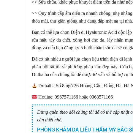
>> Sửa chữa, khắc phục khuyết điểm trên da như nếp 
>> Quy trình cấp ẩm diễn ra nhanh chóng, nhẹ nhàng 
thỏa mái, thư giãn giống như đang đắp mặt nạ tại nhà.
Bạn có thể lựa chọn Điện di Hyaluronic Acid độc lập
rửa mặt, tẩy da chết, xông hơi cho da, lấy nhân mụ
đồng và nếu bạn đăng ký 5 buổi chăm sóc da sẽ có g
Đã có rất nhiều người lựa chọn liệu trình điện di l
phản hồi rất tốt về phương pháp làm đẹp này. Còn bạ
Dr.thaiha của chúng tôi để được tư vấn và hỗ trợ cụ t
Drthaiha Số 8 ngõ 26 Hoàng Cầu, Đống Đa, Hà 
Hotline: 0967571166 hoặc 0968571166
Đừng quên theo dõi chúng tôi để có thể cập nhật c
cần thiết nhé.
PHÒNG KHÁM DA LIỄU THẨM MỸ BÁC SĨ