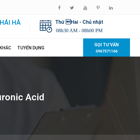
HÁI HÀ
Thứ Hai - Chủ nhật
08h30 AM - 08h00 PM
GỌI TƯ VẤN
 KHÁC
TUYỂN DỤNG
0967571166
ronic Acid