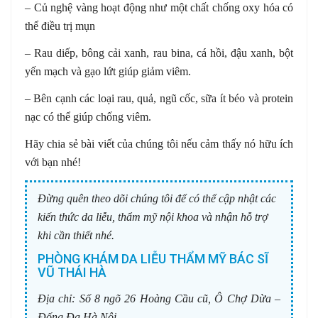
– Củ nghệ vàng hoạt động như một chất chống oxy hóa có
thể điều trị mụn
– Rau diếp, bông cải xanh, rau bina, cá hồi, đậu xanh, bột
yến mạch và gạo lứt giúp giảm viêm.
– Bên cạnh các loại rau, quả, ngũ cốc, sữa ít béo và protein
nạc có thể giúp chống viêm.
Hãy chia sẻ bài viết của chúng tôi nếu cảm thấy nó hữu ích
với bạn nhé!
Đừng quên theo dõi chúng tôi để có thể cập nhật các
kiến thức da liễu, thẩm mỹ nội khoa và nhận hỗ trợ
khi cần thiết nhé.
PHÒNG KHÁM DA LIỄU THẨM MỸ BÁC SĨ
VŨ THÁI HÀ
Địa chỉ:
Số 8 ngõ 26 Hoàng Cầu cũ, Ô Chợ Dừa –
Đống Đa Hà Nội.