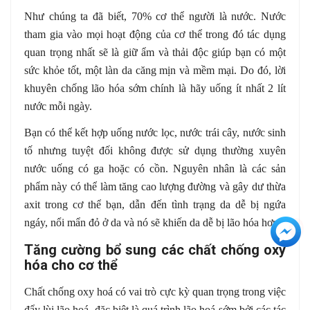
Như chúng ta đã biết, 70% cơ thể người là nước. Nước
tham gia vào mọi hoạt động của cơ thể trong đó tác dụng
quan trọng nhất sẽ là giữ ẩm và thải độc giúp bạn có một
sức khỏe tốt, một làn da căng mịn và mềm mại. Do đó, lời
khuyên chống lão hóa sớm chính là hãy uống ít nhất 2 lít
nước mỗi ngày.
Bạn có thể kết hợp uống nước lọc, nước trái cây, nước sinh
tố nhưng tuyệt đối không được sử dụng thường xuyên
nước uống có ga hoặc có cồn. Nguyên nhân là các sản
phẩm này có thể làm tăng cao lượng đường và gây dư thừa
axit trong cơ thể bạn, dẫn đến tình trạng da dễ bị ngứa
ngáy, nổi mẩn đỏ ở da và nó sẽ khiến da dễ bị lão hóa hơn.
+3
Tăng cường bổ sung các chất chống oxy
hóa cho cơ thể
Chất chống oxy hoá có vai trò cực kỳ quan trọng trong việc
đẩy lùi lão hoá, đặc biệt là quá trình lão hoá sớm bởi các tác