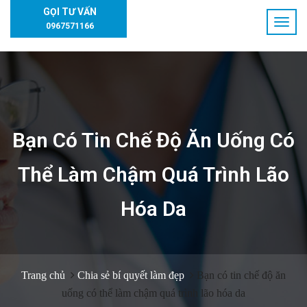
GỌI TƯ VẤN
0967571166
Bạn Có Tin Chế Độ Ăn Uống Có
Thể Làm Chậm Quá Trình Lão
Hóa Da
Trang chủ
Chia sẻ bí quyết làm đẹp
Bạn có tin chế độ ăn
uống có thể làm chậm quá trình lão hóa da