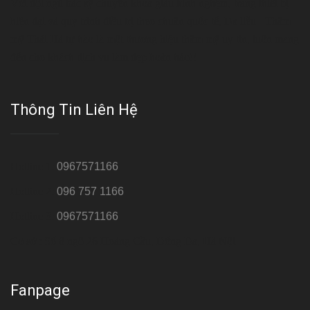
Với đội ngũ bác sỹ chuyên khoa giàu kinh nghệm, trang thiết bị
hiện đại và quy trình điều trị theo chuẩn quốc tế, Da liễu - Thẩm
mỹ Thái Hà tự hào là một thương hiệu thẩm mỹ uy tín, luôn mang
đến cho khách dịch vụ làm đẹp hoàn hảo!!
Thông Tin Liên Hệ
Hotline 1:
0967571166
Hotline 2:
096 757 1166
Hotline 3:
0967571166
Cơ sở : Số 8 ngõ 26 Hoàng Cầu, Đống Đa, Hà Nội
Fanpage