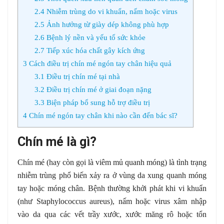
2.4
Nhiễm trùng do vi khuẩn, nấm hoặc virus
2.5
Ảnh hưởng từ giày dép không phù hợp
2.6
Bệnh lý nền và yếu tố sức khỏe
2.7
Tiếp xúc hóa chất gây kích ứng
3
Cách điều trị chín mé ngón tay chân hiệu quả
3.1
Điều trị chín mé tại nhà
3.2
Điều trị chín mé ở giai đoạn nặng
3.3
Biện pháp bổ sung hỗ trợ điều trị
4
Chín mé ngón tay chân khi nào cần đến bác sĩ?
Chín mé là gì?
Chín mé (hay còn gọi là viêm mủ quanh móng) là tình trạng
nhiễm trùng phổ biến xảy ra ở vùng da xung quanh móng
tay hoặc móng chân. Bệnh thường khởi phát khi vi khuẩn
(như Staphylococcus aureus), nấm hoặc virus xâm nhập
vào da qua các vết trầy xước, xước măng rô hoặc tổn