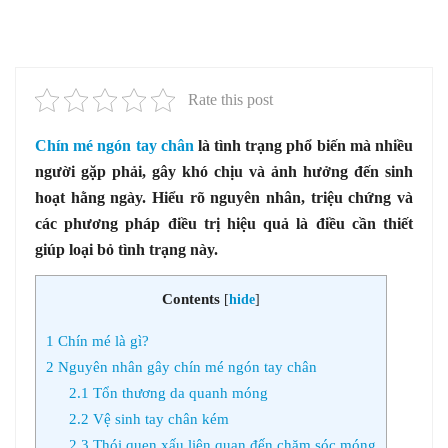
Rate this post
Chín mé ngón tay chân
là tình trạng phổ biến mà nhiều
người gặp phải, gây khó chịu và ảnh hưởng đến sinh
hoạt hằng ngày. Hiểu rõ nguyên nhân, triệu chứng và
các phương pháp điều trị hiệu quả là điều cần thiết
giúp loại bỏ tình trạng này.
Contents
[
hide
]
1
Chín mé là gì?
2
Nguyên nhân gây chín mé ngón tay chân
2.1
Tổn thương da quanh móng
2.2
Vệ sinh tay chân kém
2.3
Thói quen xấu liên quan đến chăm sóc móng