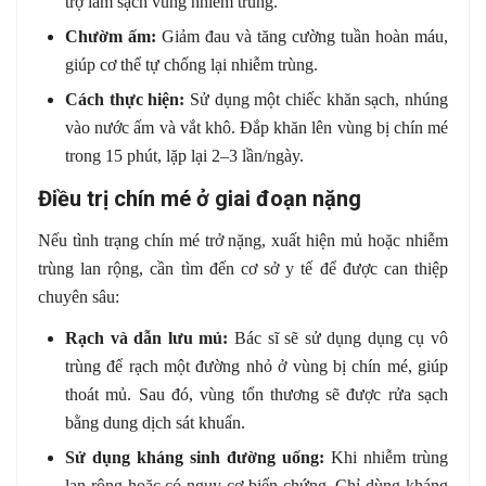
trợ làm sạch vùng nhiễm trùng.
Chườm ấm:
Giảm đau và tăng cường tuần hoàn máu,
giúp cơ thể tự chống lại nhiễm trùng.
Cách thực hiện:
Sử dụng một chiếc khăn sạch, nhúng
vào nước ấm và vắt khô. Đắp khăn lên vùng bị chín mé
trong 15 phút, lặp lại 2–3 lần/ngày.
Điều trị chín mé ở giai đoạn nặng
Nếu tình trạng chín mé trở nặng, xuất hiện mủ hoặc nhiễm
trùng lan rộng, cần tìm đến cơ sở y tế để được can thiệp
chuyên sâu:
Rạch và dẫn lưu mủ:
Bác sĩ sẽ sử dụng dụng cụ vô
trùng để rạch một đường nhỏ ở vùng bị chín mé, giúp
thoát mủ. Sau đó, vùng tổn thương sẽ được rửa sạch
bằng dung dịch sát khuẩn.
Sử dụng kháng sinh đường uống:
Khi nhiễm trùng
lan rộng hoặc có nguy cơ biến chứng. Chỉ dùng kháng