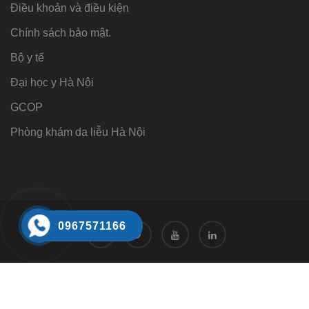
Điều khoản và điều kiện
Chính sách bảo mật.
Bộ y tế
Đại học y Hà Nội
GCOP
Phòng khám da liễu Hà Nội
0967571166
Tư vấn
Tư vấn trực tuyến 24/7
0968221166