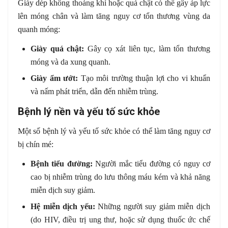
Giày dép không thoáng khí hoặc quá chật có thể gây áp lực
lên móng chân và làm tăng nguy cơ tổn thương vùng da
quanh móng:
Giày quá chật:
Gây cọ xát liên tục, làm tổn thương
móng và da xung quanh.
Giày ẩm ướt:
Tạo môi trường thuận lợi cho vi khuẩn
và nấm phát triển, dẫn đến nhiễm trùng.
Bệnh lý nền và yếu tố sức khỏe
Một số bệnh lý và yếu tố sức khỏe có thể làm tăng nguy cơ
bị chín mé:
Bệnh tiểu đường:
Người mắc tiểu đường có nguy cơ
cao bị nhiễm trùng do lưu thông máu kém và khả năng
miễn dịch suy giảm.
Hệ miễn dịch yếu:
Những người suy giảm miễn dịch
(do HIV, điều trị ung thư, hoặc sử dụng thuốc ức chế