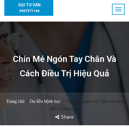
GỌI TƯ VẤN
0967571166
Chín Mé Ngón Tay Chân Và
Cách Điều Trị Hiệu Quả
Trang chủ
Da liễu bệnh học
Chín mé ngón tay chân và cách
điều trị hiệu quả
Share