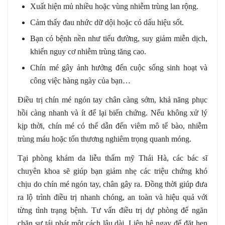
Xuất hiện mủ nhiều hoặc vùng nhiễm trùng lan rộng.
Cảm thấy đau nhức dữ dội hoặc có dấu hiệu sốt.
Bạn có bệnh nền như tiểu đường, suy giảm miễn dịch,
khiến nguy cơ nhiễm trùng tăng cao.
Chín mé gây ảnh hưởng đến cuộc sống sinh hoạt và
công việc hàng ngày của bạn…
Điều trị chín mé ngón tay chân càng sớm, khả năng phục
hồi càng nhanh và ít để lại biến chứng. Nếu không xử lý
kịp thời, chín mé có thể dẫn đến viêm mô tế bào, nhiễm
trùng máu hoặc tổn thương nghiêm trọng quanh móng.
Tại phòng khám da liễu thẩm mỹ Thái Hà, các bác sĩ
chuyên khoa sẽ giúp bạn giảm nhẹ các triệu chứng khó
chịu do chín mé ngón tay, chân gây ra. Đồng thời giúp đưa
ra lộ trình điều trị nhanh chóng, an toàn và hiệu quả với
từng tình trạng bệnh. Tư vấn điều trị dự phòng để ngăn
chặn sự tái phát một cách lâu dài. Liên hệ ngay để đặt hẹn