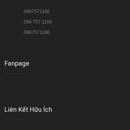
Hotline 1:
0967571166
Hotline 2:
096 757 1166
Hotline 3:
0967571166
Cơ sở : Số 8 ngõ 26 Hoàng Cầu, Đống Đa, Hà Nội
Fanpage
Liên Kết Hữu Ích