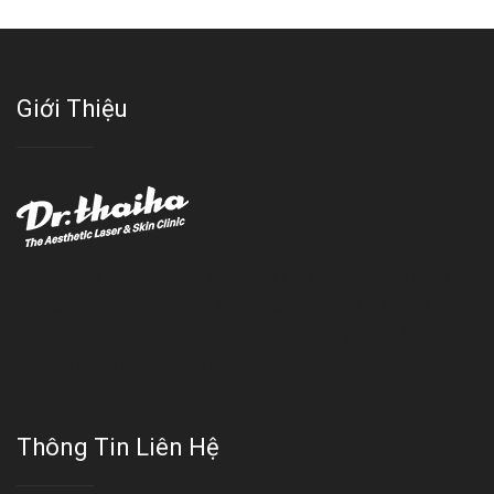
Giới Thiệu
Với đội ngũ bác sỹ chuyên khoa giàu kinh nghệm, trang thiết bị
hiện đại và quy trình điều trị theo chuẩn quốc tế, Da liễu - Thẩm
mỹ Thái Hà tự hào là một thương hiệu thẩm mỹ uy tín, luôn mang
đến cho khách dịch vụ làm đẹp hoàn hảo!!
Thông Tin Liên Hệ