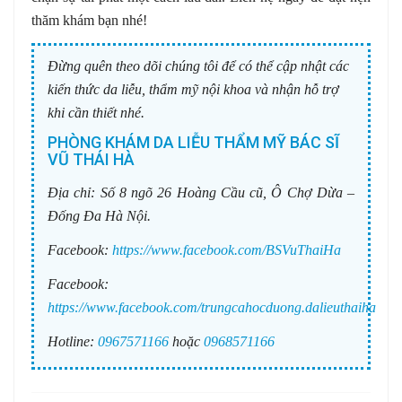
thăm khám bạn nhé!
Đừng quên theo dõi chúng tôi để có thể cập nhật các
kiến thức da liễu, thẩm mỹ nội khoa và nhận hỗ trợ
khi cần thiết nhé.
PHÒNG KHÁM DA LIỄU THẨM MỸ BÁC SĨ
VŨ THÁI HÀ
Địa chỉ:
Số 8 ngõ 26 Hoàng Cầu cũ, Ô Chợ Dừa –
Đống Đa Hà Nội.
Facebook:
https://www.facebook.com/BSVuThaiHa
Facebook:
https://www.facebook.com/trungcahocduong.dalieuthaiha
Hotline:
0967571166
hoặc
0968571166