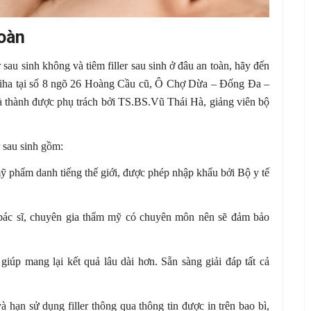
toàn
sau sinh không và tiêm filler sau sinh ở đâu an toàn, hãy đến
aiha tại số 8 ngõ 26 Hoàng Cầu cũ, Ô Chợ Dừa – Đống Đa –
 thành được phụ trách bởi TS.BS.Vũ Thái Hà, giảng viên bộ
 sau sinh gồm:
ỹ phẩm danh tiếng thế giới, được phép nhập khẩu bởi Bộ y tế
 bác sĩ, chuyên gia thẩm mỹ có chuyên môn nên sẽ đảm bảo
giúp mang lại kết quả lâu dài hơn. Sẵn sàng giải đáp tất cả
ạn sử dụng filler thông qua thông tin được in trên bao bì,