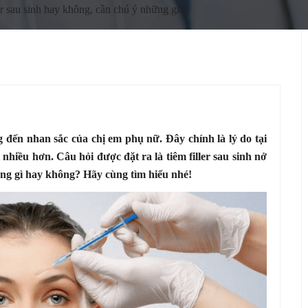
er sau sinh hay không, cần chú ý những gì?
 đến nhan sắc của chị em phụ nữ. Đây chính là lý do tại
nhiều hơn. Câu hỏi được đặt ra là tiêm filler sau sinh nở
ưởng gì hay không? Hãy cùng tìm hiểu nhé!