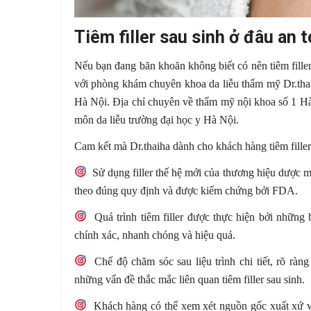
Tiêm filler sau sinh ở đâu an 
Nếu bạn đang băn khoăn không biết có nên tiêm filler 
với phòng khám chuyên khoa da liễu thẩm mỹ Dr.th
Hà Nội. Địa chỉ chuyên về thẩm mỹ nội khoa số 1 Hà
môn da liễu trường đại học y Hà Nội.
Cam kết mà Dr.thaiha dành cho khách hàng tiêm filler
Sử dụng filler thế hệ mới của thương hiệu dược m
theo đúng quy định và được kiểm chứng bởi FDA.
Quá trình tiêm filler được thực hiện bởi những
chính xác, nhanh chóng và hiệu quả.
Chế độ chăm sóc sau liệu trình chi tiết, rõ ràng 
những vấn đề thắc mắc liên quan tiêm filler sau sinh.
Khách hàng có thể xem xét nguồn gốc xuất xứ và h