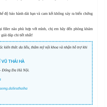
 chế độ bảo hành dài hạn và cam kết không xảy ra biến chứng
loại filler nào phù hợp với mình, chị em hãy đến phòng khám
iải đáp chi tiết nhất!
ác kiến thức da liễu, thẩm mỹ nội khoa và nhận hỗ trợ khi
 VŨ THÁI HÀ
– Đống Đa Hà Nội.
a
uong.dalieuthaiha