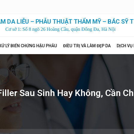
M DA LIỄU – PHẪU THUẬT THẨM MỸ – BÁC SỸ T
Cơ sở 1: Số 8 ngõ 26 Hoàng Cầu, quận Đống Đa, Hà Nội
XỬ LÝ BIẾN CHỨNG HẬU PHẪU
ĐIỀU TRỊ VÀ LÀM ĐẸP DA
DỊCH VỤ
iller Sau Sinh Hay Không, Cần C