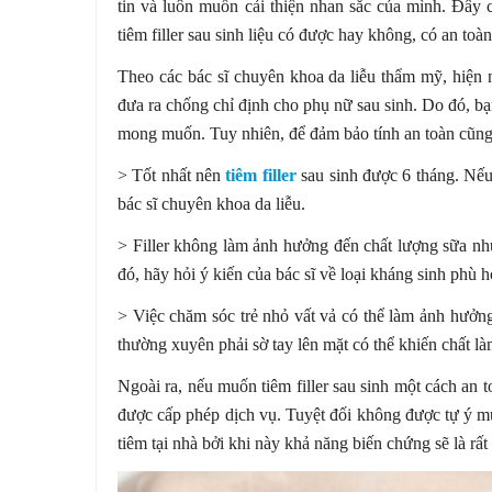
tin và luôn muốn cải thiện nhan sắc của mình. Đây 
tiêm filler sau sinh liệu có được hay không, có an t
Theo các bác sĩ chuyên khoa da liễu thẩm mỹ, hiện n
đưa ra chống chỉ định cho phụ nữ sau sinh. Do đó, bạn
mong muốn. Tuy nhiên, để đảm bảo tính an toàn cũng
> Tốt nhất nên
tiêm filler
sau sinh được 6 tháng. Nế
bác sĩ chuyên khoa da liễu.
> Filler không làm ảnh hưởng đến chất lượng sữa như
đó, hãy hỏi ý kiến của bác sĩ về loại kháng sinh phù h
> Việc chăm sóc trẻ nhỏ vất vả có thể làm ảnh hưởng
thường xuyên phải sờ tay lên mặt có thể khiến chất 
Ngoài ra, nếu muốn tiêm filler sau sinh một cách an 
được cấp phép dịch vụ. Tuyệt đối không được tự ý m
tiêm tại nhà bởi khi này khả năng biến chứng sẽ là rất