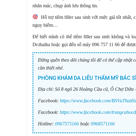
nhãn mác, chụp ảnh lưu thông tin.
Hỗ trợ tiêm filler sau sinh với mức giá tốt nhất,
nguy hiểm…
Để biết mình có thể tiêm filler sau sinh không và 
Dr.thaiha hoặc gọi đến số máy 096 757 11 66 để được g
Đừng quên theo dõi chúng tôi để có thể cập nhật c
cần thiết nhé.
PHÒNG KHÁM DA LIỄU THẨM MỸ BÁC SĨ
Địa chỉ:
Số 8 ngõ 26 Hoàng Cầu cũ, Ô Chợ Dừa 
Facebook:
https://www.facebook.com/BSVuThaiH
Facebook:
https://www.facebook.com/trungcahocd
Hotline:
0967571166
hoặc
0968571166