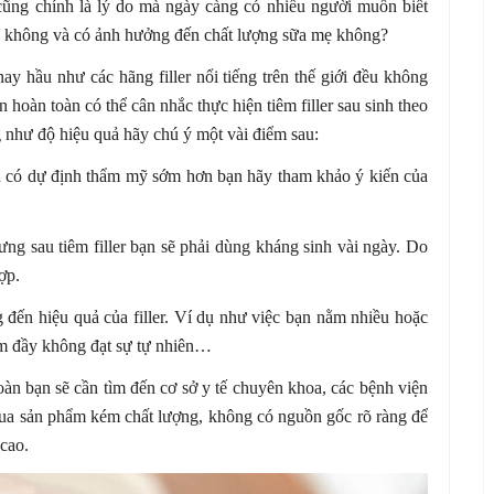
cũng chính là lý do mà ngày càng có nhiều người muốn biết
oàn không và có ảnh hưởng đến chất lượng sữa mẹ không?
ay hầu như các hãng filler nổi tiếng trên thế giới đều không
 hoàn toàn có thể cân nhắc thực hiện tiêm filler sau sinh theo
 như độ hiệu quả hãy chú ý một vài điểm sau:
u có dự định thẩm mỹ sớm hơn bạn hãy tham khảo ý kiến của
ng sau tiêm filler bạn sẽ phải dùng kháng sinh vài ngày. Do
ợp.
 đến hiệu quả của filler. Ví dụ như việc bạn nằm nhiều hoặc
làm đầy không đạt sự tự nhiên…
toàn bạn sẽ cần tìm đến cơ sở y tế chuyên khoa, các bệnh viện
ua sản phẩm kém chất lượng, không có nguồn gốc rõ ràng để
 cao.