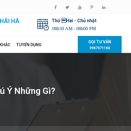
HÁI HÀ
Thứ Hai - Chủ nhật
08h30 AM - 08h00 PM
GỌI TƯ VẤN
 KHÁC
TUYỂN DỤNG
0967571166
hú Ý Những Gì?