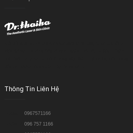
Với đội ngũ bác sỹ chuyên khoa giàu kinh nghệm, trang thiết bị
hiện đại và quy trình điều trị theo chuẩn quốc tế, Da liễu - Thẩm
mỹ Thái Hà tự hào là một thương hiệu thẩm mỹ uy tín, luôn mang
đến cho khách dịch vụ làm đẹp hoàn hảo!!
Thông Tin Liên Hệ
Hotline 1:
0967571166
Hotline 2:
096 757 1166