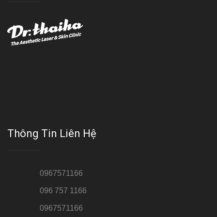
Với đội ngũ bác sỹ chuyên khoa giàu kinh nghệm, trang thiết bị
hiện đại và quy trình điều trị theo chuẩn quốc tế, Da liễu - Thẩm
mỹ Thái Hà tự hào là một thương hiệu thẩm mỹ uy tín, luôn mang
đến cho khách dịch vụ làm đẹp hoàn hảo!!
Thông Tin Liên Hệ
Hotline 1:
0967571166
Hotline 2:
096 757 1166
Hotline 3:
0967571166