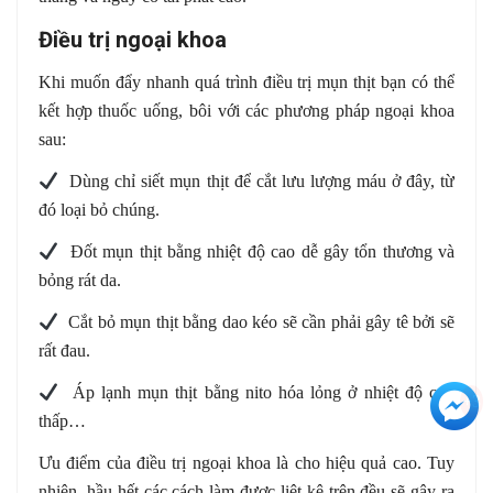
Điều trị ngoại khoa
Khi muốn đẩy nhanh quá trình điều trị mụn thịt bạn có thể
kết hợp thuốc uống, bôi với các phương pháp ngoại khoa
sau:
️ Dùng chỉ siết mụn thịt để cắt lưu lượng máu ở đây, từ
đó loại bỏ chúng.
️ Đốt mụn thịt bằng nhiệt độ cao dễ gây tổn thương và
bỏng rát da.
️ Cắt bỏ mụn thịt bằng dao kéo sẽ cần phải gây tê bởi sẽ
rất đau.
️ Áp lạnh mụn thịt bằng nito hóa lỏng ở nhiệt độ cực
+3
thấp…
Ưu điểm của điều trị ngoại khoa là cho hiệu quả cao. Tuy
nhiên, hầu hết các cách làm được liệt kê trên đều sẽ gây ra