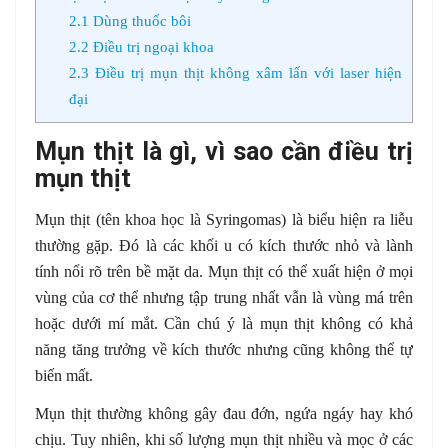
2.1
Dùng thuốc bôi
2.2
Điều trị ngoại khoa
2.3
Điều trị mụn thịt không xâm lấn với laser hiện
đại
Mụn thịt là gì, vì sao cần điều trị
mụn thịt
Mụn thịt (tên khoa học là Syringomas) là biểu hiện ra liễu
thường gặp. Đó là các khối u có kích thước nhỏ và lành
tính nổi rõ trên bề mặt da. Mụn thịt có thể xuất hiện ở mọi
vùng của cơ thể nhưng tập trung nhất vẫn là vùng má trên
hoặc dưới mí mắt. Cần chú ý là mụn thịt không có khả
năng tăng trưởng về kích thước nhưng cũng không thể tự
biến mất.
Mụn thịt thường không gây đau đớn, ngứa ngáy hay khó
chịu. Tuy nhiên, khi số lượng mụn thịt nhiều và mọc ở các