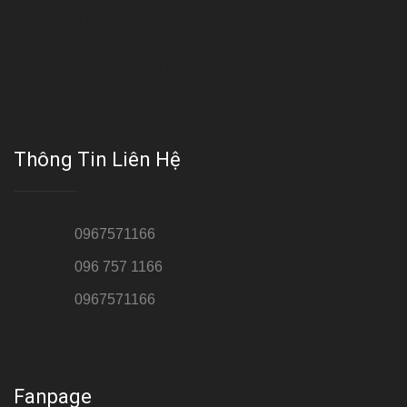
Với đội ngũ bác sỹ chuyên khoa giàu kinh nghệm, trang thiết bị
hiện đại và quy trình điều trị theo chuẩn quốc tế, Da liễu - Thẩm
mỹ Thái Hà tự hào là một thương hiệu thẩm mỹ uy tín, luôn mang
đến cho khách dịch vụ làm đẹp hoàn hảo!!
Thông Tin Liên Hệ
Hotline 1:
0967571166
Hotline 2:
096 757 1166
Hotline 3:
0967571166
Cơ sở : Số 8 ngõ 26 Hoàng Cầu, Đống Đa, Hà Nội
Fanpage