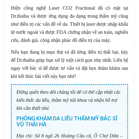
Hiện công nghệ Laser CO2 Fractional đã có mặt tại
Dr.thaiha và được ứng dụng đa dạng trong thẩm mỹ cũng
như điều trị các vấn đề về da. Thiết bị laser được nhập khẩu
từ nước ngoài và được FDA chứng nhận về an toàn, nghiên
cứu, đánh giá, công nhận phác đồ điều trị của máy.
Nếu bạn đang bị mụn thịt và đã từng điều trị thất bại, hãy
để Dr.thaiha giúp bạn xử lý một cách gọn nhẹ nhất. Liên hệ
ngay với bác sĩ để được tư vấn và đặt hẹn thăm khám sau
khi kết thúc bài viết này bạn nhé!
Đừng quên theo dõi chúng tôi để có thể cập nhật các
kiến thức da liễu, thẩm mỹ nội khoa và nhận hỗ trợ
khi cần thiết nhé.
PHÒNG KHÁM DA LIỄU THẨM MỸ BÁC SĨ
VŨ THÁI HÀ
Địa chỉ:
Số 8 ngõ 26 Hoàng Cầu cũ, Ô Chợ Dừa –