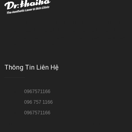
Với đội ngũ bác sỹ chuyên khoa giàu kinh nghệm, trang thiết bị
hiện đại và quy trình điều trị theo chuẩn quốc tế, Da liễu - Thẩm
mỹ Thái Hà tự hào là một thương hiệu thẩm mỹ uy tín, luôn mang
đến cho khách dịch vụ làm đẹp hoàn hảo!!
Thông Tin Liên Hệ
Hotline 1:
0967571166
Hotline 2:
096 757 1166
Hotline 3:
0967571166
Cơ sở : Số 8 ngõ 26 Hoàng Cầu, Đống Đa, Hà Nội