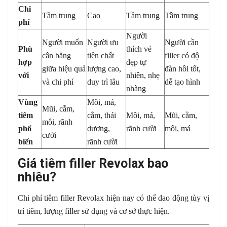
Chi
Tầm trung
Cao
Tầm trung
Tầm trung
phí
Người
Người muốn
Người ưu
Người cần
Phù
thích vẻ
cân bằng
tiên chất
filler có độ
hợp
đẹp tự
giữa hiệu quả
lượng cao,
đàn hồi tốt,
với
nhiên, nhẹ
và chi phí
duy trì lâu
dễ tạo hình
nhàng
Vùng
Môi, má,
Mũi, cằm,
tiêm
cằm, thái
Môi, má,
Mũi, cằm,
môi, rãnh
phổ
dương,
rãnh cười
môi, má
cười
biến
rãnh cười
Giá tiêm filler Revolax bao
nhiêu?
Chi phí tiêm filler Revolax hiện nay có thể dao động tùy vị
trí tiêm, lượng filler sử dụng và cơ sở thực hiện.