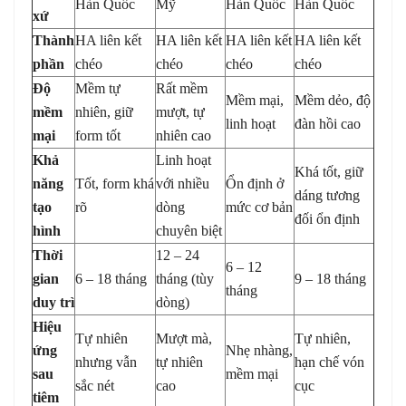
Hàn Quốc
Mỹ
Hàn Quốc
Hàn Quốc
xứ
Thành
HA liên kết
HA liên kết
HA liên kết
HA liên kết
phần
chéo
chéo
chéo
chéo
Độ
Mềm tự
Rất mềm
Mềm mại,
Mềm dẻo, độ
mềm
nhiên, giữ
mượt, tự
linh hoạt
đàn hồi cao
mại
form tốt
nhiên cao
Khả
Linh hoạt
Khá tốt, giữ
năng
Tốt, form khá
với nhiều
Ổn định ở
dáng tương
tạo
rõ
dòng
mức cơ bản
đối ổn định
hình
chuyên biệt
Thời
12 – 24
6 – 12
gian
6 – 18 tháng
tháng (tùy
9 – 18 tháng
tháng
duy trì
dòng)
Hiệu
Tự nhiên
Mượt mà,
Tự nhiên,
ứng
Nhẹ nhàng,
nhưng vẫn
tự nhiên
hạn chế vón
sau
mềm mại
sắc nét
cao
cục
tiêm