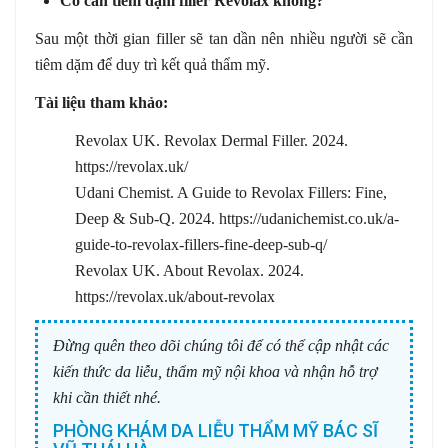
Có cần tiêm dặm filler Revolax không?
Sau một thời gian filler sẽ tan dần nên nhiều người sẽ cần
tiêm dặm để duy trì kết quả thẩm mỹ.
Tài liệu tham khảo:
Revolax UK. Revolax Dermal Filler. 2024.
https://revolax.uk/
Udani Chemist. A Guide to Revolax Fillers: Fine,
Deep & Sub-Q. 2024. https://udanichemist.co.uk/a-
guide-to-revolax-fillers-fine-deep-sub-q/
Revolax UK. About Revolax. 2024.
https://revolax.uk/about-revolax
Đừng quên theo dõi chúng tôi để có thể cập nhật các
kiến thức da liễu, thẩm mỹ nội khoa và nhận hỗ trợ
khi cần thiết nhé.
PHÒNG KHÁM DA LIỄU THẨM MỸ BÁC SĨ