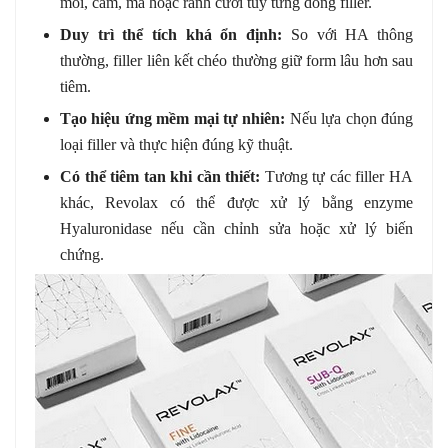
môi, cằm, má hoặc rãnh cười tùy từng dòng filler.
Duy trì thể tích khá ổn định:
So với HA thông
thường, filler liên kết chéo thường giữ form lâu hơn sau
tiêm.
Tạo hiệu ứng mềm mại tự nhiên:
Nếu lựa chọn đúng
loại filler và thực hiện đúng kỹ thuật.
Có thể tiêm tan khi cần thiết:
Tương tự các filler HA
khác, Revolax có thể được xử lý bằng enzyme
Hyaluronidase nếu cần chỉnh sửa hoặc xử lý biến
chứng.