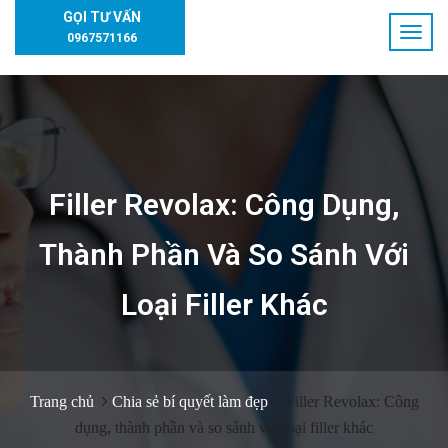
GỌI TƯ VẤN
0967571166
Filler Revolax: Công Dụng,
Thành Phần Và So Sánh Với
Loại Filler Khác
Trang chủ
Chia sẻ bí quyết làm đẹp
Filler Revolax: Công
dụng, thành phần và so sánh với loại filler khác