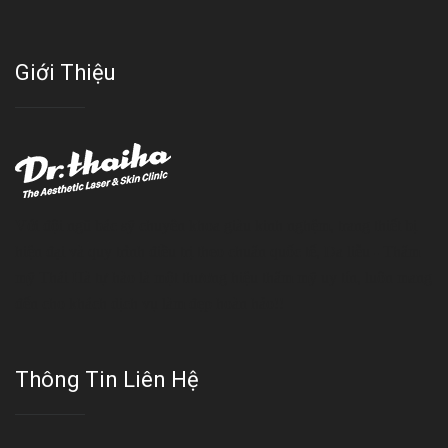
Giới Thiệu
Với đội ngũ bác sỹ chuyên khoa giàu kinh nghệm, trang thiết bị
hiện đại và quy trình điều trị theo chuẩn quốc tế, Da liễu - Thẩm
mỹ Thái Hà tự hào là một thương hiệu thẩm mỹ uy tín, luôn mang
đến cho khách dịch vụ làm đẹp hoàn hảo!!
Thông Tin Liên Hệ