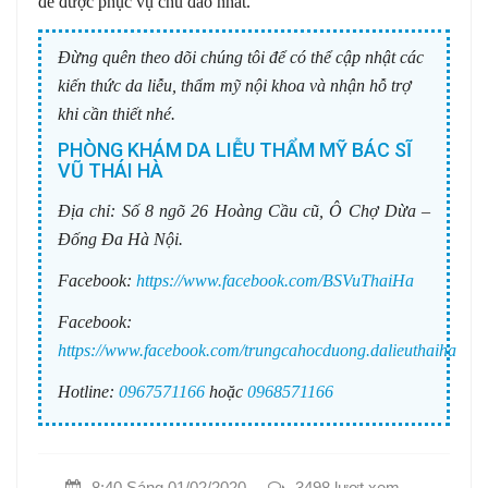
để được phục vụ chu đáo nhất.
Đừng quên theo dõi chúng tôi để có thể cập nhật các
kiến thức da liễu, thẩm mỹ nội khoa và nhận hỗ trợ
khi cần thiết nhé.
PHÒNG KHÁM DA LIỄU THẨM MỸ BÁC SĨ
VŨ THÁI HÀ
Địa chỉ:
Số 8 ngõ 26 Hoàng Cầu cũ, Ô Chợ Dừa –
Đống Đa Hà Nội.
Facebook:
https://www.facebook.com/BSVuThaiHa
Facebook:
https://www.facebook.com/trungcahocduong.dalieuthaiha
Hotline:
0967571166
hoặc
0968571166
8:40 Sáng 01/02/2020
3498 lượt xem