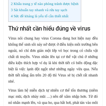
2
Khẩu trang y tế nào phòng tránh được bệnh
3
Sát khuẩn tay nhanh và rửa tay sạch
4
Sức đề kháng là yếu tố cần thiết nhất
Thứ nhất cần hiểu đúng về virus
Virus nói chung hay virus Corona đang hot hiện nay đều
không thể sinh sôi nảy nở được ở điều kiện môi trường bên
ngoài, nó chỉ đơn giản một lớp vỏ bọc trong có chứa vật
chất di truyền. Virus nhân lên tại cơ thể vật chủ ở những
điều kiện thích hợp ví dụ là khi thời tiết có biến động đặc
biệt là việc lạnh đột ngột như những ngày vừa qua. Nếu
thời tiết nắng ấm trên 20 độ thì Virus sẽ bị chết rất nhanh
nhé.
Virus làm hệ miễn dịch tự nhiên cơ thể tổn thương (niêm
mạc mũi, dịch nhày mũi …) nên dễ xâm nhập hơn. Từ đó
nó nhân mạnh lên, và qua ho, qua hắt hơi, phát tán vào môi