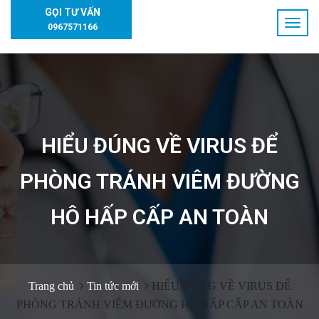
GỌI TƯ VẤN
0967571166
HIỂU ĐÚNG VỀ VIRUS ĐỂ
PHÒNG TRÁNH VIÊM ĐƯỜNG
HÔ HẤP CẤP AN TOÀN
Trang chủ
Tin tức mới
HIỂU ĐÚNG VỀ VIRUS ĐỂ
PHÒNG TRÁNH VIÊM ĐƯỜNG HÔ HẤP CẤP AN TOÀN