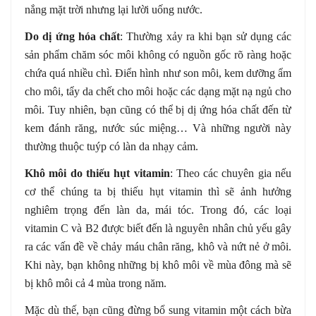
nắng mặt trời nhưng lại lười uống nước.
Do dị ứng hóa chất
: Thường xảy ra khi bạn sử dụng các
sản phẩm chăm sóc môi không có nguồn gốc rõ ràng hoặc
chứa quá nhiều chì. Điển hình như son môi, kem dưỡng ẩm
cho môi, tẩy da chết cho môi hoặc các dạng mặt nạ ngủ cho
môi. Tuy nhiên, bạn cũng có thể bị dị ứng hóa chất đến từ
kem đánh răng, nước súc miệng… Và những người này
thường thuộc tuýp có làn da nhạy cảm.
Khô môi do thiếu hụt vitamin
: Theo các chuyên gia nếu
cơ thể chúng ta bị thiếu hụt vitamin thì sẽ ảnh hưởng
nghiêm trọng đến làn da, mái tóc. Trong đó, các loại
vitamin C và B2 được biết đến là nguyên nhân chủ yếu gây
ra các vấn đề về chảy máu chân răng, khô và nứt nẻ ở môi.
Khi này, bạn không những bị khô môi về mùa đông mà sẽ
bị khô môi cả 4 mùa trong năm.
Mặc dù thế, bạn cũng đừng bổ sung vitamin một cách bừa