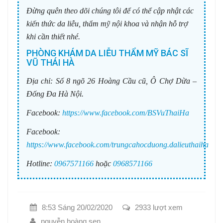
Đừng quên theo dõi chúng tôi để có thể cập nhật các
kiến thức da liễu, thẩm mỹ nội khoa và nhận hỗ trợ
khi cần thiết nhé.
PHÒNG KHÁM DA LIỄU THẨM MỸ BÁC SĨ
VŨ THÁI HÀ
Địa chỉ:
Số 8 ngõ 26 Hoàng Cầu cũ, Ô Chợ Dừa –
Đống Đa Hà Nội.
Facebook:
https://www.facebook.com/BSVuThaiHa
Facebook:
https://www.facebook.com/trungcahocduong.dalieuthaiha
Hotline:
0967571166
hoặc
0968571166
8:53 Sáng 20/02/2020
2933 lượt xem
nguyễn hoàng sen