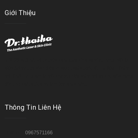
Giới Thiệu
Với đội ngũ bác sỹ chuyên khoa giàu kinh nghệm, trang thiết bị
hiện đại và quy trình điều trị theo chuẩn quốc tế, Da liễu - Thẩm
mỹ Thái Hà tự hào là một thương hiệu thẩm mỹ uy tín, luôn mang
đến cho khách dịch vụ làm đẹp hoàn hảo!!
Thông Tin Liên Hệ
Hotline 1:
0967571166