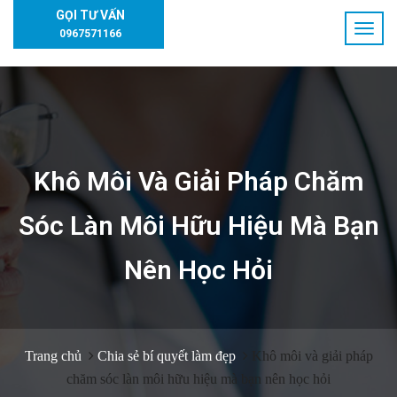
GỌI TƯ VẤN
0967571166
Khô Môi Và Giải Pháp Chăm
Sóc Làn Môi Hữu Hiệu Mà Bạn
Nên Học Hỏi
Trang chủ
Chia sẻ bí quyết làm đẹp
Khô môi và giải pháp
chăm sóc làn môi hữu hiệu mà bạn nên học hỏi