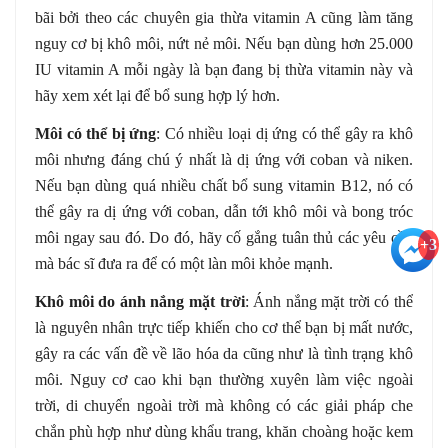
bãi bởi theo các chuyên gia thừa vitamin A cũng làm tăng
nguy cơ bị khô môi, nứt nẻ môi. Nếu bạn dùng hơn 25.000
IU vitamin A mỗi ngày là bạn đang bị thừa vitamin này và
hãy xem xét lại để bổ sung hợp lý hơn.
Môi có thể bị ứng
: Có nhiều loại dị ứng có thể gây ra khô
môi nhưng đáng chú ý nhất là dị ứng với coban và niken.
Nếu bạn dùng quá nhiều chất bổ sung vitamin B12, nó có
thể gây ra dị ứng với coban, dẫn tới khô môi và bong tróc
môi ngay sau đó. Do đó, hãy cố gắng tuân thủ các yêu cầu
+3
mà bác sĩ đưa ra để có một làn môi khỏe mạnh.
Khô môi do ánh nắng mặt trời
: Ánh nắng mặt trời có thể
là nguyên nhân trực tiếp khiến cho cơ thể bạn bị mất nước,
gây ra các vấn đề về lão hóa da cũng như là tình trạng khô
môi. Nguy cơ cao khi bạn thường xuyên làm việc ngoài
trời, di chuyển ngoài trời mà không có các giải pháp che
chắn phù hợp như dùng khẩu trang, khăn choàng hoặc kem