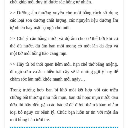
chết giúp môi duy trì được sắc hồng tự nhiên.
>> Dưỡng ẩm thường xuyên cho môi bằng cách sử dụng
các loại son dưỡng chất lượng, các nguyên liệu dưỡng ẩm
tự nhiên hay mặt nạ ngủ cho môi.
>> Chú ý cân bằng nước và độ ẩm cho cơ thể bởi khi cơ
thể đủ nước, đủ ẩm bạn mới mong có một làn da đẹp và
một bờ môi hồng hào căng mịn.
>> Hãy từ bỏ thói quen liếm môi, hạn chế thở bằng miệng,
đi ngủ sớm và ăn nhiều trái cây sẽ là những gợi ý hay để
chăm sóc làn môi khỏe mạnh mỗi ngày…
Trong trường hợp bạn bị khô môi kết hợp với các triệu
chứng bất thường như nổi mụn, ban đỏ hoặc mụn nước đau
đớn thì hãy đến gặp các bác sĩ để được thăm khám nhằm
loại bỏ nguy cơ bệnh lý. Chúc bạn luôn tự tin với một làn
môi hồng hào tươi trẻ.