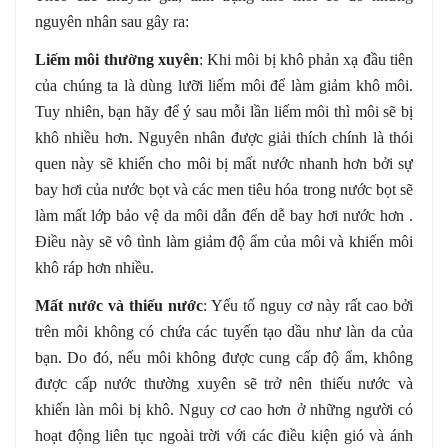
nguyên nhân sau gây ra:
Liếm môi thường xuyên
: Khi môi bị khô phản xạ đầu tiên
của chúng ta là dùng lưỡi liếm môi để làm giảm khô môi.
Tuy nhiên, bạn hãy để ý sau mỗi lần liếm môi thì môi sẽ bị
khô nhiều hơn. Nguyên nhân được giải thích chính là thói
quen này sẽ khiến cho môi bị mất nước nhanh hơn bởi sự
bay hơi của nước bọt và các men tiêu hóa trong nước bọt sẽ
làm mất lớp bảo vệ da môi dẫn đến dễ bay hơi nước hơn .
Điều này sẽ vô tình làm giảm độ ẩm của môi và khiến môi
khô ráp hơn nhiều.
Mất nước và thiếu nước
: Yếu tố nguy cơ này rất cao bởi
trên môi không có chứa các tuyến tạo dầu như làn da của
bạn. Do đó, nếu môi không được cung cấp độ ẩm, không
được cấp nước thường xuyên sẽ trở nên thiếu nước và
khiến làn môi bị khô. Nguy cơ cao hơn ở những người có
hoạt động liên tục ngoài trời với các điều kiện gió và ánh