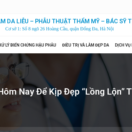
M DA LIỄU – PHẪU THUẬT THẨM MỸ – BÁC SỸ T
Cơ sở 1: Số 8 ngõ 26 Hoàng Cầu, quận Đống Đa, Hà Nội
XỬ LÝ BIẾN CHỨNG HẬU PHẪU
ĐIỀU TRỊ VÀ LÀM ĐẸP DA
DỊCH VỤ
Hôm Nay Để Kịp Đẹp “lồng Lộn” T