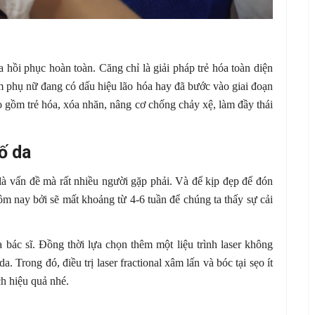
a hồi phục hoàn toàn. Căng chỉ là giải pháp trẻ hóa toàn diện
em phụ nữ đang có dấu hiệu lão hóa hay đã bước vào giai đoạn
o gồm trẻ hóa, xóa nhăn, nâng cơ chống chảy xệ, làm đầy thái
ố da
là vấn đề mà rất nhiều người gặp phải. Và để kịp đẹp để đón
hôm nay bởi sẽ mất khoảng từ 4-6 tuần để chúng ta thấy sự cải
 bác sĩ. Đồng thời lựa chọn thêm một liệu trình laser không
da. Trong đó, điều trị laser fractional xâm lấn và bóc tại sẹo ít
ch hiệu quả nhé.