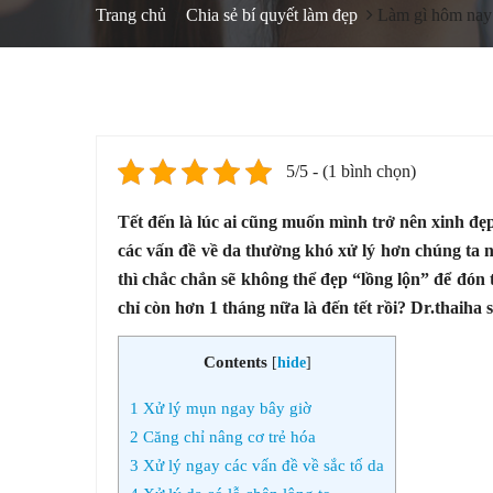
Trang chủ
Chia sẻ bí quyết làm đẹp
Làm gì hôm nay đ
5/5 - (1 bình chọn)
Tết đến là lúc ai cũng muốn mình trở nên xinh đẹp
các vấn đề về da thường khó xử lý hơn chúng ta 
thì chắc chắn sẽ không thể đẹp “lồng lộn” để đón t
chỉ còn hơn 1 tháng nữa là đến tết rồi? Dr.thaiha
Contents
[
hide
]
1
Xử lý mụn ngay bây giờ
2
Căng chỉ nâng cơ trẻ hóa
3
Xử lý ngay các vấn đề về sắc tố da