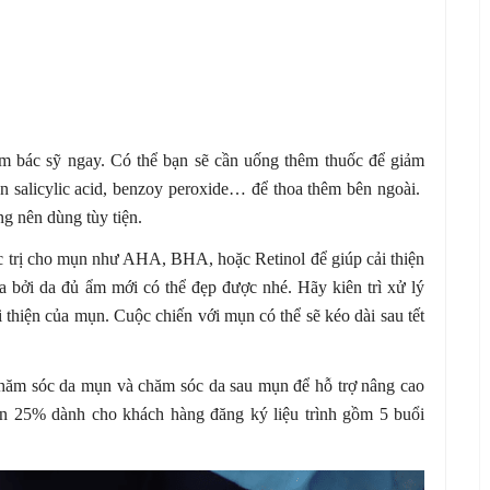
m bác sỹ ngay. Có thể bạn sẽ cần uống thêm thuốc để giảm
n salicylic acid, benzoy peroxide… để thoa thêm bên ngoài.
ng nên dùng tùy tiện.
ặc trị cho mụn như AHA, BHA, hoặc Retinol để giúp cải thiện
ởi da đủ ẩm mới có thể đẹp được nhé. Hãy kiên trì xử lý
 thiện của mụn. Cuộc chiến với mụn có thể sẽ kéo dài sau tết
hăm sóc da mụn và chăm sóc da sau mụn để hỗ trợ nâng cao
ến 25% dành cho khách hàng đăng ký liệu trình gồm 5 buổi