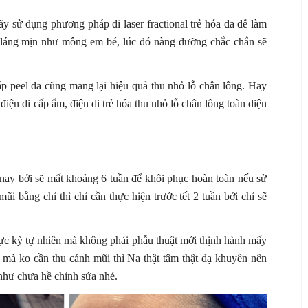
ãy sử dụng phương pháp đi laser fractional trẻ hóa da để làm
ẽ láng mịn như mông em bé, lúc đó nàng dưỡng chắc chắn sẽ
p peel da cũng mang lại hiệu quả thu nhỏ lỗ chân lông. Hay
điện di cấp ẩm, điện di trẻ hóa thu nhỏ lỗ chân lông toàn diện
ay bởi sẽ mất khoảng 6 tuần để khôi phục hoàn toàn nếu sử
i bằng chỉ thì chỉ cần thực hiện trước tết 2 tuần bởi chỉ sẽ
cực kỳ tự nhiên mà không phải phẫu thuật mới thịnh hành mấy
mà ko cần thu cánh mũi thì Na thật tâm thật dạ khuyên nên
như chưa hề chỉnh sửa nhé.