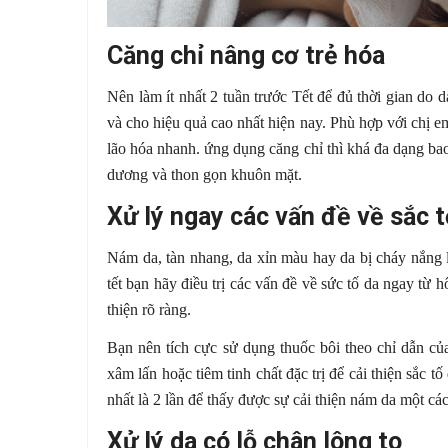
Căng chỉ nâng cơ trẻ hóa
Nên làm ít nhất 2 tuần trước Tết để đủ thời gian do d
và cho hiệu quả cao nhất hiện nay. Phù hợp với chị 
lão hóa nhanh. ứng dụng căng chỉ thì khá đa dạng ba
dương và thon gọn khuôn mặt.
Xử lý ngay các vấn đề về sắc t
Nám da, tàn nhang, da xỉn màu hay da bị cháy nắng 
tết bạn hãy điều trị các vấn đề về sức tố da ngay từ 
thiện rõ ràng.
Bạn nên tích cực sử dụng thuốc bôi theo chỉ dẫn của
xâm lấn hoặc tiêm tinh chất đặc trị để cải thiện sắc tố 
nhất là 2 lần để thấy được sự cải thiện nám da một cá
Xử lý da có lỗ chân lông to