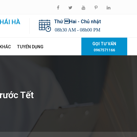
HÁI HÀ
Thứ Hai - Chủ nhật
08h30 AM - 08h00 PM
GỌI TƯ VẤN
 KHÁC
TUYỂN DỤNG
0967571166
rước Tết