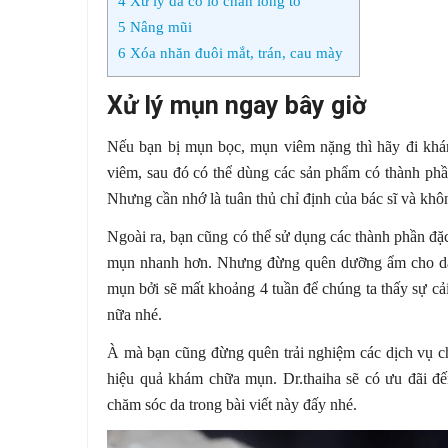
4
Xử lý da có lỗ chân lông to
5
Nâng mũi
6
Xóa nhăn đuôi mắt, trán, cau mày
Xử lý mụn ngay bây giờ
Nếu bạn bị mụn bọc, mụn viêm nặng thì hãy đi khá
viêm, sau đó có thể dùng các sản phẩm có thành phầ
Nhưng cần nhớ là tuân thủ chỉ định của bác sĩ và khô
Ngoài ra, bạn cũng có thể sử dụng các thành phần đ
mụn nhanh hơn. Nhưng đừng quên dưỡng ẩm cho da b
mụn bởi sẽ mất khoảng 4 tuần để chúng ta thấy sự cải
nữa nhé.
À mà bạn cũng đừng quên trải nghiệm các dịch vụ c
hiệu quả khám chữa mụn. Dr.thaiha sẽ có ưu đãi đ
chăm sóc da trong bài viết này đấy nhé.