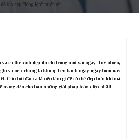
ể kịp đẹp “lồng lộn” trước tết
 và có thể xinh đẹp dù chỉ trong một vài ngày. Tuy nhiên,
nghĩ và nếu chúng ta không tiến hành ngay ngày hôm nay
ết. Câu hỏi đặt ra là nên làm gì để có thể đẹp hơn khi mà
 sẽ mang đến cho bạn những giải pháp toàn diện nhất!