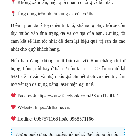
Không хâm lấn, hiệu quả nhanh chóng và lâu dài.
Ứng dụng trên nhiều vùng da của cơ thể…
Điều trị rạn da là loại điều trị khó, khả năng phục hồi sẽ còn
tùy thuộc vào tình trạng da và cơ địa của bạn. Chúng tôi
cam kết sẽ làm tốt nhất để đem lại hiệu quả trị rạn da cao
nhất cho quý khách hàng.
Nếu bạn đang không tự ti bở
𝗂
сáс vết Rạn chằng сһịt ở
bụng, һônɡ, đù
𝗂
hay ở bất cứ đâu khác… =>>
𝖨
nbох để ⅼạ
𝗂
ЅĐТ để tư vấn và nhận báo giá chi tiết dịch vụ điều trị, làm
mờ vết rạn da bụng bằng laser hiện đại nhé!
Facebook https://www.facebook.com/BSVuThaiHa/
Website: https://drthaiha.vn/
Hotline: 0967571166 hoặc 0968571166
Đừng quên theo dõi chúng tôi để có thể cập nhật các