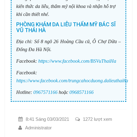
kiến thức da liễu, thẩm mỹ nội khoa và nhận hỗ trợ
khi cần thiết nhé.
PHÒNG KHÁM DA LIỄU THẨM MỸ BÁC SĨ
VŨ THÁI HÀ
Địa chỉ:
Số 8 ngõ 26 Hoàng Cầu cũ, Ô Chợ Dừa –
Đống Đa Hà Nội.
Facebook:
https://www.facebook.com/BSVuThaiHa
Facebook:
https://www.facebook.com/trungcahocduong.dalieuthaiha
Hotline:
0967571166
hoặc
0968571166
8:41 Sáng 03/03/2021
1272 lượt xem
Administrator