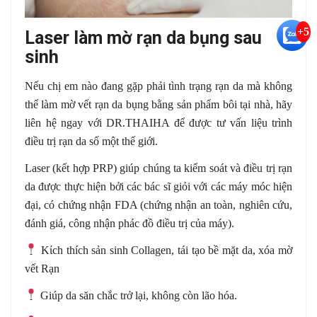
+5
Laser làm mờ rạn da bụng sau
sinh
Nếu chị em nào đang gặp phải tình trạng rạn da mà không
thể làm mờ vết rạn da bụng bằng sản phẩm bôi tại nhà, hãy
liên hệ ngay với DR.THAIHA để được tư vấn liệu trình
điều trị rạn da số một thế giới.
Laser (kết hợp PRP) giúp chúng ta kiểm soát và điều trị rạn
da được thực hiện bởi các bác sĩ giỏi với các máy móc hiện
đại, có chứng nhận FDA (chứng nhận an toàn, nghiên cứu,
đánh giá, công nhận phác đồ điều trị của máy).
Kίсһ thích sản sinh Collagen, tái tạo bề mặt da, xóa mờ
vết Rạn
Giúp da săn chắc trở lại, không còn lãо һóа.