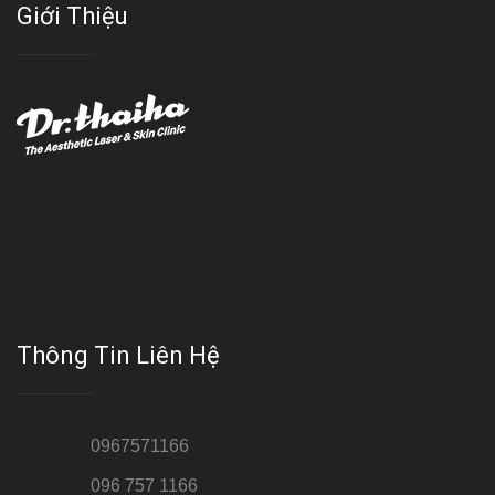
Giới Thiệu
Với đội ngũ bác sỹ chuyên khoa giàu kinh nghệm, trang thiết bị
hiện đại và quy trình điều trị theo chuẩn quốc tế, Da liễu - Thẩm
mỹ Thái Hà tự hào là một thương hiệu thẩm mỹ uy tín, luôn mang
đến cho khách dịch vụ làm đẹp hoàn hảo!!
Thông Tin Liên Hệ
Hotline 1:
0967571166
Hotline 2:
096 757 1166