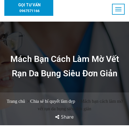
GỌI TƯ VẤN
0967571166
Mách Bạn Cách Làm Mờ Vết
Rạn Da Bụng Siêu Đơn Giản
Trang chủ
Chia sẻ bí quyết làm đẹp
Mách bạn cách làm mờ
vết rạn da bụng siêu đơn giản
Share