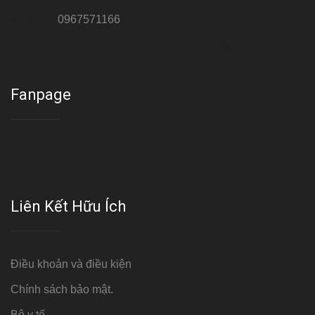
Hotline 3:
0967571166
Cơ sở : Số 8 ngõ 26 Hoàng Cầu, Đống Đa, Hà Nội
Fanpage
Liên Kết Hữu Ích
Điều khoản và điều kiện
Chính sách bảo mật.
Bộ y tế