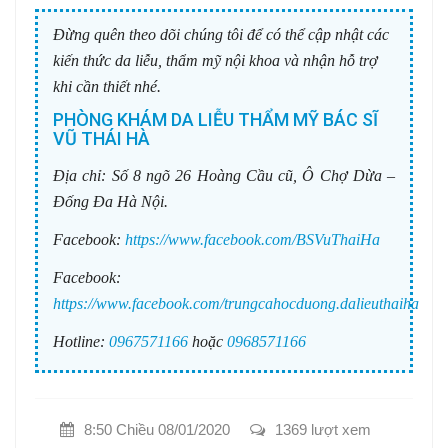
Đừng quên theo dõi chúng tôi để có thể cập nhật các
kiến thức da liễu, thẩm mỹ nội khoa và nhận hỗ trợ
khi cần thiết nhé.
PHÒNG KHÁM DA LIỄU THẨM MỸ BÁC SĨ
VŨ THÁI HÀ
Địa chỉ:
Số 8 ngõ 26 Hoàng Cầu cũ, Ô Chợ Dừa –
Đống Đa Hà Nội.
Facebook:
https://www.facebook.com/BSVuThaiHa
Facebook:
https://www.facebook.com/trungcahocduong.dalieuthaiha
Hotline:
0967571166
hoặc
0968571166
8:50 Chiều 08/01/2020
1369 lượt xem