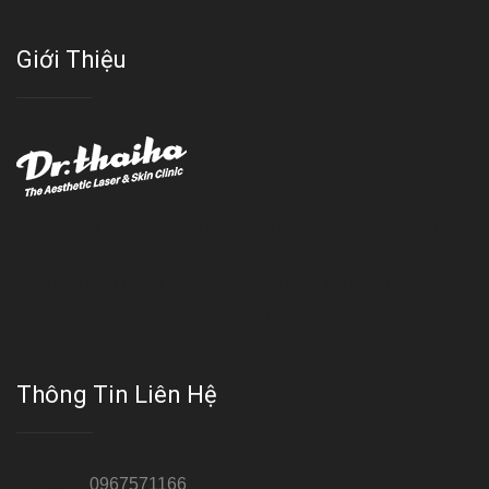
Giới Thiệu
Với đội ngũ bác sỹ chuyên khoa giàu kinh nghệm, trang thiết bị
hiện đại và quy trình điều trị theo chuẩn quốc tế, Da liễu - Thẩm
mỹ Thái Hà tự hào là một thương hiệu thẩm mỹ uy tín, luôn mang
đến cho khách dịch vụ làm đẹp hoàn hảo!!
Thông Tin Liên Hệ
Hotline 1:
0967571166