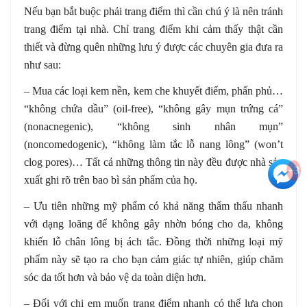
Nếu bạn bắt buộc phải trang điểm thì cần chú ý là nên tránh
trang điểm tại nhà. Chỉ trang điểm khi cảm thấy thật cần
thiết và đừng quên những lưu ý được các chuyên gia đưa ra
như sau:
– Mua các loại kem nền, kem che khuyết điểm, phấn phủ…
“không chứa dầu” (oil-free), “không gây mụn trứng cá”
(nonacnegenic), “không sinh nhân mụn”
(noncomedogenic), “không làm tắc lỗ nang lông” (won’t
clog pores)… Tất cả những thông tin này đều được nhà sản
+3
xuất ghi rõ trên bao bì sản phẩm của họ.
– Ưu tiên những mỹ phẩm có khả năng thẩm thấu nhanh
với dạng loãng để không gây nhờn bóng cho da, không
khiến lỗ chân lông bị ách tắc. Đồng thời những loại mỹ
phẩm này sẽ tạo ra cho bạn cảm giác tự nhiên, giúp chăm
sóc da tốt hơn và bảo vệ da toàn diện hơn.
– Đối với chị em muốn trang điểm nhanh có thể lựa chọn