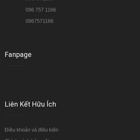
Hotline 2:
096 757 1166
Hotline 3:
0967571166
Cơ sở : Số 8 ngõ 26 Hoàng Cầu, Đống Đa, Hà Nội
Fanpage
Liên Kết Hữu Ích
Điều khoản và điều kiện