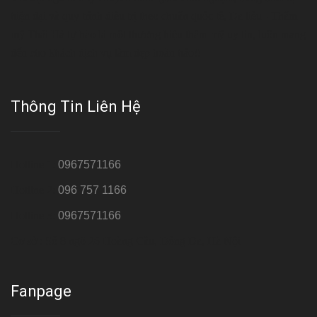
hiện đại và quy trình điều trị theo chuẩn quốc tế, Da liễu - Thẩm
mỹ Thái Hà tự hào là một thương hiệu thẩm mỹ uy tín, luôn mang
đến cho khách dịch vụ làm đẹp hoàn hảo!!
Thông Tin Liên Hệ
Hotline 1:
0967571166
Hotline 2:
096 757 1166
Hotline 3:
0967571166
Cơ sở : Số 8 ngõ 26 Hoàng Cầu, Đống Đa, Hà Nội
Fanpage