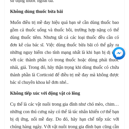
sử dụng thuốc ngoài da.
Không dùng thuốc bừa bãi
Muốn điều trị mề đay hiệu quả bạn sẽ cần dùng thuốc bao
gồm cả thuốc uống và thuốc bôi, trường hợp nặng có thể
dùng thuốc tiêm. Nhưng tất cả các loại thuốc đều cần có
đơn kê của bác sĩ. Việc dùng thuốc bừa bãi có thể gây ra
+3
những nguy hiểm cho tính mạng nhất là khi bạn bị dị ứng
với các thành phần có trong thuốc hoặc dùng phải thuốc
nhái, giả. Trong đó, hãy thận trọng khi dùng thuốc có chứa
thành phần là Corticoid để điều trị mề đay mà không được
bác sĩ chuyên khoa kê đơn nhé..
Không tiếp xúc với động vật có lông
Cụ thể là các vật nuôi trong gia đình như chó mèo, chim…
những con thú cưng này có thể là tác nhân khiến cơ thể bạn
bị dị ứng, nổi mề đay. Do đó, hãy hạn chế tiếp xúc với
chúng hàng ngày. Với vật nuôi trong gia đình bạn cũng cần