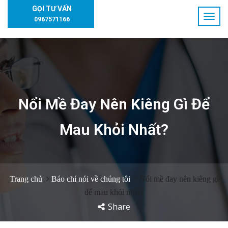
GỌI TƯ VẤN
0967571166
Nổi Mề Đay Nên Kiêng Gì Để
Mau Khỏi Nhất?
Trang chủ
Báo chí nói về chúng tôi
Nổi mề đay nên kiêng gì
để mau khỏi nhất?
Share