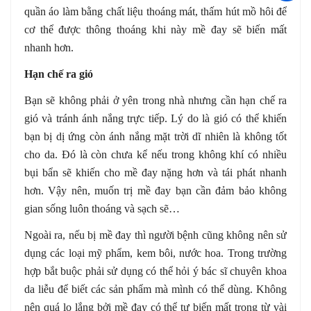
quần áo làm bằng chất liệu thoáng mát, thấm hút mồ hôi để
cơ thể được thông thoáng khi này mề đay sẽ biến mất
nhanh hơn.
Hạn chế ra gió
Bạn sẽ không phải ở yên trong nhà nhưng cần hạn chế ra
gió và tránh ánh nắng trực tiếp. Lý do là gió có thể khiến
bạn bị dị ứng còn ánh nắng mặt trời dĩ nhiên là không tốt
cho da. Đó là còn chưa kể nếu trong không khí có nhiều
bụi bẩn sẽ khiến cho mề đay nặng hơn và tái phát nhanh
hơn. Vậy nên, muốn trị mề đay bạn cần đảm bảo không
gian sống luôn thoáng và sạch sẽ…
Ngoài ra, nếu bị mề đay thì người bệnh cũng không nên sử
dụng các loại mỹ phẩm, kem bôi, nước hoa. Trong trường
hợp bắt buộc phải sử dụng có thể hỏi ý bác sĩ chuyên khoa
da liễu để biết các sản phẩm mà mình có thể dùng. Không
nên quá lo lắng bởi mề đay có thể tự biến mất trong từ vài