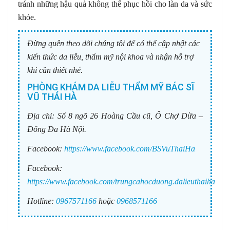
tránh những hậu quả không thể phục hồi cho làn da và sức
khỏe.
Đừng quên theo dõi chúng tôi để có thể cập nhật các
kiến thức da liễu, thẩm mỹ nội khoa và nhận hỗ trợ
khi cần thiết nhé.
PHÒNG KHÁM DA LIỄU THẨM MỸ BÁC SĨ
VŨ THÁI HÀ
Địa chỉ:
Số 8 ngõ 26 Hoàng Cầu cũ, Ô Chợ Dừa –
Đống Đa Hà Nội.
Facebook:
https://www.facebook.com/BSVuThaiHa
Facebook:
https://www.facebook.com/trungcahocduong.dalieuthaiha
Hotline:
0967571166
hoặc
0968571166