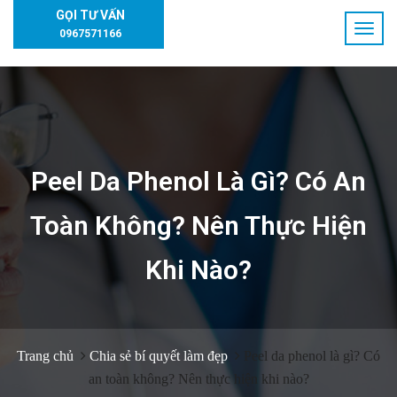
GỌI TƯ VẤN
0967571166
Peel Da Phenol Là Gì? Có An
Toàn Không? Nên Thực Hiện
Khi Nào?
Trang chủ
Chia sẻ bí quyết làm đẹp
Peel da phenol là gì? Có
an toàn không? Nên thực hiện khi nào?