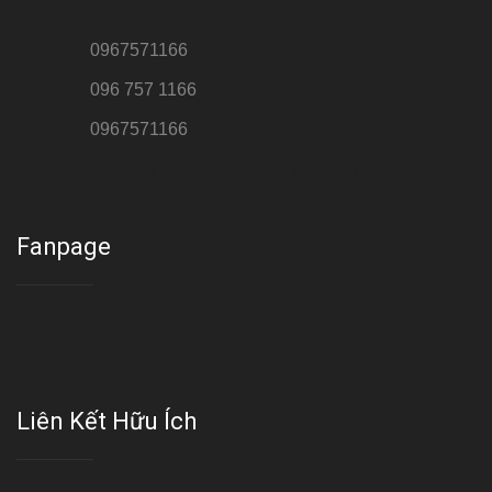
Hotline 1:
0967571166
Hotline 2:
096 757 1166
Hotline 3:
0967571166
Cơ sở : Số 8 ngõ 26 Hoàng Cầu, Đống Đa, Hà Nội
Fanpage
Liên Kết Hữu Ích