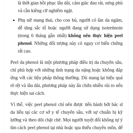
là thời gian hồi phục lâu dài, cảm giác đau rát, sưng phù
và cần kiêng cữ nghiêm ngặt.
Phụ nữ mang thai, cho con bú, người có làn da ngăm,
dễ tăng sắc tố hoặc người đang sử dụng isotretinoin
(trong 6 tháng gần nhất)
không nên thực hiện peel
phenol
. Những đối tượng này có nguy cơ biến chứng
rất cao.
Peel da phenol là một phương pháp điều trị da chuyên sâu,
chỉ phù hợp với những tình trạng da nặng hoặc không đáp
ứng với các liệu pháp thông thường. Dù mang lại hiệu quả
rõ rệt và lâu dài, phương pháp này ẩn chứa nhiều rủi ro nếu
thực hiện sai cách.
Vì thế, việc peel phenol chỉ nên được tiến hành bởi bác sĩ
da liễu tại các cơ sở y tế chuyên sâu, với sự chuẩn bị kỹ
lưỡng và theo dõi chặt chẽ. Mọi người tuyệt đối không tự ý
tìm cách peel phenol tại nhà hoặc spa thiếu chuyên môn, để