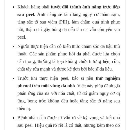
Khách hàng phải
tuyệt đối tránh ánh nắng trực tiếp
sau peel
. Ánh nắng sẽ làm tăng nguy cơ thâm sạm,
tăng sắc tố sau viêm (PIH), làm chậm quá trình phục
hồi, thậm chí gây bỏng da nếu làn da vẫn còn yếu sau
peel.
Người thực hiện cần có kiến thức chăm sóc da hậu thủ
thuật. Các sản phẩm phục hồi da phải được lựa chọn
cẩn trọng, thường là loại không chứa hương liệu, cồn,
chất tẩy rửa mạnh và được kê đơn bởi bác sĩ da liễu.
Trước khi thực hiện peel, bác sĩ nên
thử nghiệm
phenol trên một vùng da nhỏ
. Việc này giúp đánh giá
phản ứng của da với hóa chất, từ đó giảm nguy cơ dị
ứng, bong tróc không đều hoặc tăng sắc tố nặng sau
điều trị.
Bệnh nhân cần được tư vấn rõ về kỳ vọng và kết quả
sau peel. Hiệu quả rõ rệt là có thật, nhưng kèm theo đó