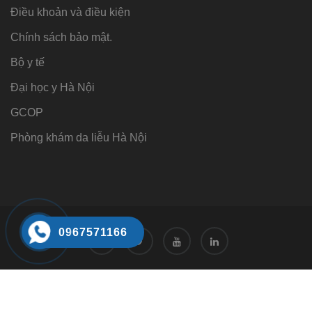
Điều khoản và điều kiện
Chính sách bảo mật.
Bộ y tế
Đại học y Hà Nội
GCOP
Phòng khám da liễu Hà Nội
0967571166
Tư vấn
Tư vấn trực tuyến 24/7
0968221166