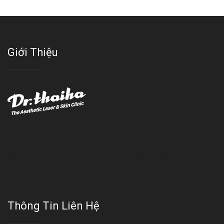
Giới Thiệu
Với đội ngũ bác sỹ chuyên khoa giàu kinh nghệm, trang thiết bị
hiện đại và quy trình điều trị theo chuẩn quốc tế, Da liễu - Thẩm
mỹ Thái Hà tự hào là một thương hiệu thẩm mỹ uy tín, luôn mang
đến cho khách dịch vụ làm đẹp hoàn hảo!!
Thông Tin Liên Hệ