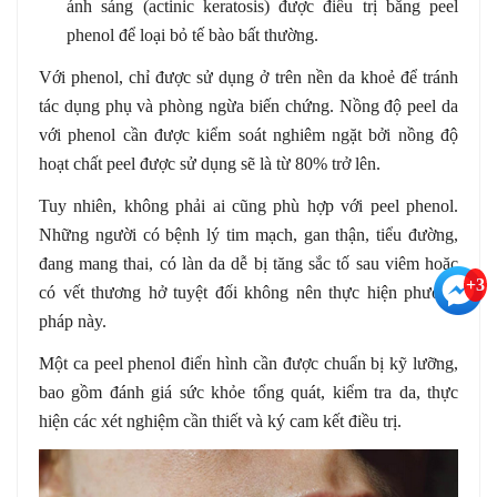
ánh sáng (actinic keratosis) được điều trị bằng peel
phenol để loại bỏ tế bào bất thường.
Với phenol, chỉ được sử dụng ở trên nền da khoẻ để tránh
tác dụng phụ và phòng ngừa biến chứng. Nồng độ peel da
với phenol cần được kiểm soát nghiêm ngặt bởi nồng độ
hoạt chất peel được sử dụng sẽ là từ 80% trở lên.
Tuy nhiên, không phải ai cũng phù hợp với peel phenol.
Những người có bệnh lý tim mạch, gan thận, tiểu đường,
đang mang thai, có làn da dễ bị tăng sắc tố sau viêm hoặc
+3
có vết thương hở tuyệt đối không nên thực hiện phương
pháp này.
Một ca peel phenol điển hình cần được chuẩn bị kỹ lưỡng,
bao gồm đánh giá sức khỏe tổng quát, kiểm tra da, thực
hiện các xét nghiệm cần thiết và ký cam kết điều trị.