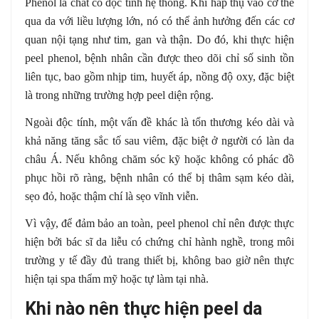
Phenol là chất có độc tính hệ thống. Khi hấp thụ vào cơ thể
qua da với liều lượng lớn, nó có thể ảnh hưởng đến các cơ
quan nội tạng như tim, gan và thận. Do đó, khi thực hiện
peel phenol, bệnh nhân cần được theo dõi chỉ số sinh tồn
liên tục, bao gồm nhịp tim, huyết áp, nồng độ oxy, đặc biệt
là trong những trường hợp peel diện rộng.
Ngoài độc tính, một vấn đề khác là tổn thương kéo dài và
khả năng tăng sắc tố sau viêm, đặc biệt ở người có làn da
châu Á. Nếu không chăm sóc kỹ hoặc không có phác đồ
phục hồi rõ ràng, bệnh nhân có thể bị thâm sạm kéo dài,
sẹo đỏ, hoặc thậm chí là sẹo vĩnh viễn.
Vì vậy, để đảm bảo an toàn, peel phenol chỉ nên được thực
hiện bởi bác sĩ da liễu có chứng chỉ hành nghề, trong môi
trường y tế đầy đủ trang thiết bị, không bao giờ nên thực
hiện tại spa thẩm mỹ hoặc tự làm tại nhà.
Khi nào nên thực hiện peel da