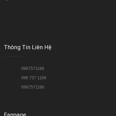
Với đội ngũ bác sỹ chuyên khoa giàu kinh nghệm, trang thiết bị
hiện đại và quy trình điều trị theo chuẩn quốc tế, Da liễu - Thẩm
mỹ Thái Hà tự hào là một thương hiệu thẩm mỹ uy tín, luôn mang
đến cho khách dịch vụ làm đẹp hoàn hảo!!
Thông Tin Liên Hệ
Hotline 1:
0967571166
Hotline 2:
096 757 1166
Hotline 3:
0967571166
Cơ sở : Số 8 ngõ 26 Hoàng Cầu, Đống Đa, Hà Nội
Fanpage