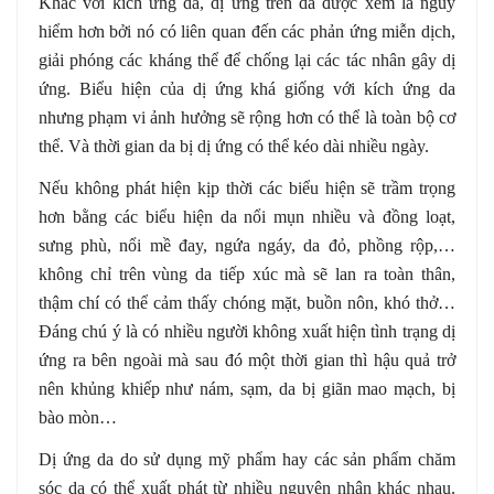
Khác với kích ứng da, dị ứng trên da được xem là nguy
hiểm hơn bởi nó có liên quan đến các phản ứng miễn dịch,
giải phóng các kháng thể để chống lại các tác nhân gây dị
ứng. Biểu hiện của dị ứng khá giống với kích ứng da
nhưng phạm vi ảnh hưởng sẽ rộng hơn có thể là toàn bộ cơ
thể. Và thời gian da bị dị ứng có thể kéo dài nhiều ngày.
Nếu không phát hiện kịp thời các biểu hiện sẽ trầm trọng
hơn bằng các biểu hiện da nổi mụn nhiều và đồng loạt,
sưng phù, nổi mề đay, ngứa ngáy, da đỏ, phồng rộp,…
không chỉ trên vùng da tiếp xúc mà sẽ lan ra toàn thân,
thậm chí có thể cảm thấy chóng mặt, buồn nôn, khó thở…
Đáng chú ý là có nhiều người không xuất hiện tình trạng dị
ứng ra bên ngoài mà sau đó một thời gian thì hậu quả trở
nên khủng khiếp như nám, sạm, da bị giãn mao mạch, bị
bào mòn…
Dị ứng da do sử dụng mỹ phẩm hay các sản phẩm chăm
sóc da có thể xuất phát từ nhiều nguyên nhân khác nhau.