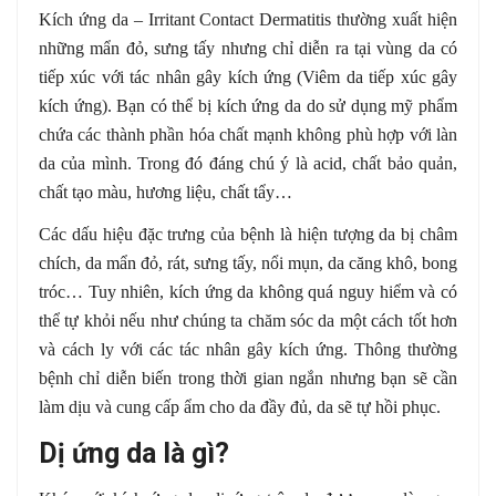
Kích ứng da – Irritant Contact Dermatitis thường xuất hiện
những mẩn đỏ, sưng tấy nhưng chỉ diễn ra tại vùng da có
tiếp xúc với tác nhân gây kích ứng (Viêm da tiếp xúc gây
kích ứng). Bạn có thể bị kích ứng da do sử dụng mỹ phẩm
chứa các thành phần hóa chất mạnh không phù hợp với làn
da của mình. Trong đó đáng chú ý là acid, chất bảo quản,
chất tạo màu, hương liệu, chất tẩy…
Các dấu hiệu đặc trưng của bệnh là hiện tượng da bị châm
chích, da mẩn đỏ, rát, sưng tấy, nổi mụn, da căng khô, bong
tróc… Tuy nhiên, kích ứng da không quá nguy hiểm và có
thể tự khỏi nếu như chúng ta chăm sóc da một cách tốt hơn
và cách ly với các tác nhân gây kích ứng. Thông thường
bệnh chỉ diễn biến trong thời gian ngắn nhưng bạn sẽ cần
làm dịu và cung cấp ẩm cho da đầy đủ, da sẽ tự hồi phục.
Dị ứng da là gì?