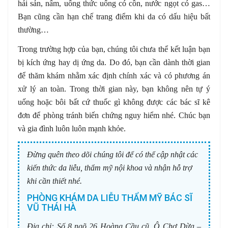
hải sản, nấm, uống thức uống có cồn, nước ngọt có gas…
Bạn cũng cần hạn chế trang điểm khi da có dấu hiệu bất
thường…
Trong trường hợp của bạn, chúng tôi chưa thể kết luận bạn
bị kích ứng hay dị ứng da. Do đó, bạn cần dành thời gian
để thăm khám nhằm xác định chính xác và có phương án
xử lý an toàn. Trong thời gian này, bạn không nên tự ý
uống hoặc bôi bất cứ thuốc gì không được các bác sĩ kê
đơn để phòng tránh biến chứng nguy hiểm nhé. Chúc bạn
và gia đình luôn luôn mạnh khỏe.
Đừng quên theo dõi chúng tôi để có thể cập nhật các
kiến thức da liễu, thẩm mỹ nội khoa và nhận hỗ trợ
khi cần thiết nhé.
PHÒNG KHÁM DA LIỄU THẨM MỸ BÁC SĨ
VŨ THÁI HÀ
Địa chỉ:
Số 8 ngõ 26 Hoàng Cầu cũ, Ô Chợ Dừa –