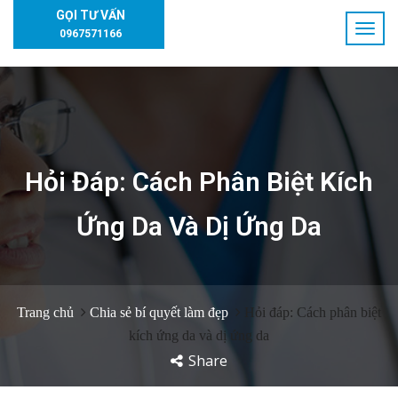
GỌI TƯ VẤN
0967571166
Hỏi Đáp: Cách Phân Biệt Kích
Ứng Da Và Dị Ứng Da
Trang chủ
Chia sẻ bí quyết làm đẹp
Hỏi đáp: Cách phân biệt
kích ứng da và dị ứng da
Share