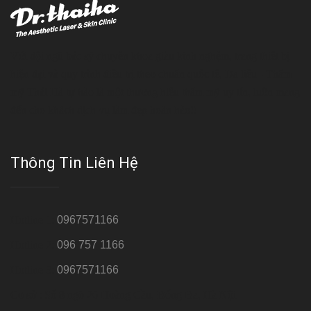
Với đội ngũ bác sỹ chuyên khoa giàu kinh nghệm, trang thiết bị
hiện đại và quy trình điều trị theo chuẩn quốc tế, Da liễu - Thẩm
mỹ Thái Hà tự hào là một thương hiệu thẩm mỹ uy tín, luôn mang
đến cho khách dịch vụ làm đẹp hoàn hảo!!
Thông Tin Liên Hệ
Hotline 1:
0967571166
Hotline 2:
096 757 1166
Hotline 3:
0967571166
Cơ sở : Số 8 ngõ 26 Hoàng Cầu, Đống Đa, Hà Nội