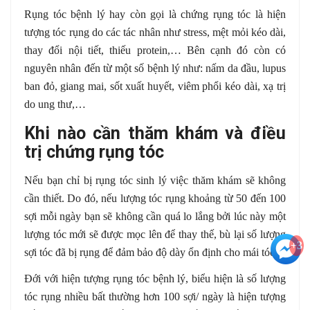
Rụng tóc bệnh lý hay còn gọi là chứng rụng tóc là hiện
tượng tóc rụng do các tác nhân như stress, mệt mỏi kéo dài,
thay đổi nội tiết, thiếu protein,… Bên cạnh đó còn có
nguyên nhân đến từ một số bệnh lý như: nấm da đầu, lupus
ban đỏ, giang mai, sốt xuất huyết, viêm phổi kéo dài, xạ trị
do ung thư,…
Khi nào cần thăm khám và điều
trị chứng rụng tóc
Nếu bạn chỉ bị rụng tóc sinh lý việc thăm khám sẽ không
cần thiết. Do đó, nếu lượng tóc rụng khoảng từ 50 đến 100
sợi mỗi ngày bạn sẽ không cần quá lo lắng bởi lúc này một
lượng tóc mới sẽ được mọc lên để thay thế, bù lại số lượng
+3
sợi tóc đã bị rụng để đảm bảo độ dày ổn định cho mái tóc.
Đới với hiện tượng rụng tóc bệnh lý, biểu hiện là số lượng
tóc rụng nhiều bất thường hơn 100 sợi/ ngày là hiện tượng