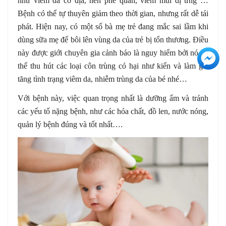
như viêm da cơ địa, hen phế quản, viêm mũi dị ứng …
Bệnh có thể tự thuyên giảm theo thời gian, nhưng rất dễ tái
phát. Hiện nay, có một số bà mẹ trẻ đang mắc sai lầm khi
dùng sữa mẹ để bôi lên vùng da của trẻ bị tổn thương. Điều
này được giới chuyên gia cảnh báo là nguy hiểm bởi nó có
+3
thể thu hút các loại côn trùng có hại như kiến và làm gia
tăng tình trạng viêm da, nhiễm trùng da của bé nhé…
Với bệnh này, việc quan trọng nhất là dưỡng ẩm và tránh
các yếu tố nặng bệnh, như các hóa chất, đồ len, nước nóng,
quản lý bệnh đúng và tốt nhất….