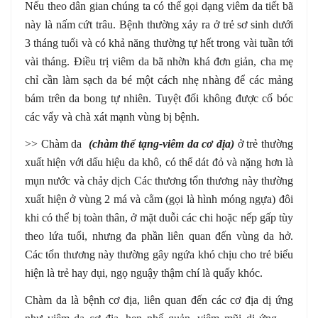
Nếu theo dân gian chúng ta có thể gọi dạng viêm da tiết bã
này là nấm cứt trâu. Bệnh thường xảy ra ở trẻ sơ sinh dưới
3 tháng tuổi và có khả năng thường tự hết trong vài tuần tới
vài tháng. Điều trị viêm da bã nhờn khá đơn giản, cha mẹ
chỉ cần làm sạch da bé một cách nhẹ nhàng để các mảng
bám trên da bong tự nhiên. Tuyệt đối không được cố bóc
các vẩy và chà xát mạnh vùng bị bệnh.
>> Chàm da
(chàm thể tạng-viêm da cơ địa)
ở trẻ thường
xuất hiện với dấu hiệu da khô, có thể dát đỏ và nặng hơn là
mụn nước và chảy dịch Các thương tổn thương này thường
xuất hiện ở vùng 2 má và cằm (gọi là hình móng ngựa) đôi
khi có thể bị toàn thân, ở mặt duỗi các chi hoặc nếp gấp tùy
theo lứa tuổi, nhưng đa phần liên quan đến vùng da hở.
Các tổn thương này thường gây ngứa khó chịu cho trẻ biểu
hiện là trẻ hay dụi, ngọ nguậy thậm chí là quấy khóc.
Chàm da là bệnh cơ địa, liên quan đến các cơ địa dị ứng