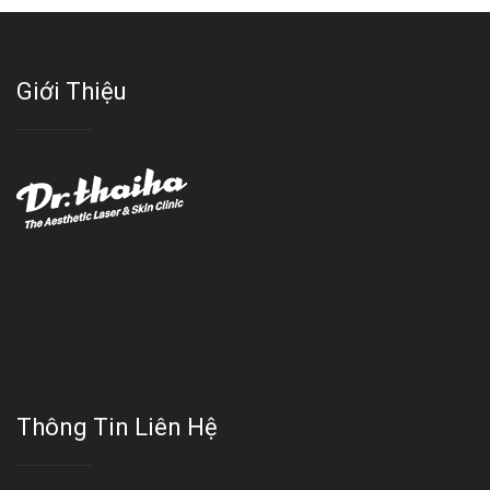
Giới Thiệu
Với đội ngũ bác sỹ chuyên khoa giàu kinh nghệm, trang thiết bị
hiện đại và quy trình điều trị theo chuẩn quốc tế, Da liễu - Thẩm
mỹ Thái Hà tự hào là một thương hiệu thẩm mỹ uy tín, luôn mang
đến cho khách dịch vụ làm đẹp hoàn hảo!!
Thông Tin Liên Hệ