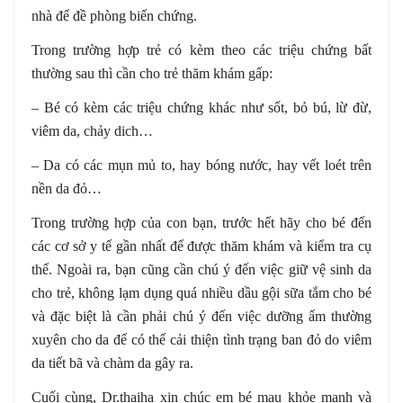
nhà để đề phòng biến chứng.
Trong trường hợp trẻ có kèm theo các triệu chứng bất
thường sau thì cần cho trẻ thăm khám gấp:
– Bé có kèm các triệu chứng khác như sốt, bỏ bú, lừ đừ,
viêm da, chảy dich…
– Da có các mụn mủ to, hay bóng nước, hay vết loét trên
nền da đỏ…
Trong trường hợp của con bạn, trước hết hãy cho bé đến
các cơ sở y tế gần nhất để được thăm khám và kiểm tra cụ
thể. Ngoài ra, bạn cũng cần chú ý đến việc giữ vệ sinh da
cho trẻ, không lạm dụng quá nhiều dầu gội sữa tắm cho bé
và đặc biệt là cần phải chú ý đến việc dưỡng ẩm thường
xuyên cho da để có thể cải thiện tình trạng ban đỏ do viêm
da tiết bã và chàm da gây ra.
Cuối cùng, Dr.thaiha xin chúc em bé mau khỏe mạnh và