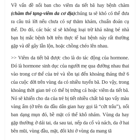
Về vấn đề nổi ban cho viêm da tiết bã hay bệnh chàm
(chàm thể tạng-viêm da cơ địa)
chúng ta sẽ khó có thể đưa
ra câu trả lời nếu chưa có sự thăm khám, chuẩn đoán cụ
thể. Do đó, các bác sĩ sẽ không loại trừ khả năng bé nhà
bạn bị mắc bệnh bởi trên thực tế hai bệnh này rất thường
gặp và dễ gây lẫn lộn, hoặc chồng chéo lên nhau.
>> Viêm da tiết bã được cho là do tác động của hormone.
Đó là hormone sinh dục của người mẹ qua đường nhau thai
vào trong cơ thể của trẻ và tồn tại đến khoảng tháng thứ 6
của cuộc đời trên vùng da có nhiều tuyến bã. Do vậy, trong
khoảng thời gian trẻ có thể bị trứng cá hoặc viêm da tiết bã.
Nó sẽ khiến cho da của trẻ bị tiết nhiều chất bã tạo vẩy màu
vàng ẩm (ở trên da đầu dân gian hay gọi là “cứt trâu”), nổi
ban dạng mụn đỏ, bề mặt có thể khô nhám. Vùng da hay
gặp thường ở dái tai, da sau tai, nếp da cổ và nách, da ở hai
bên mũi, vùng đầu, mặt, đôi khi ở vùng da mang tã