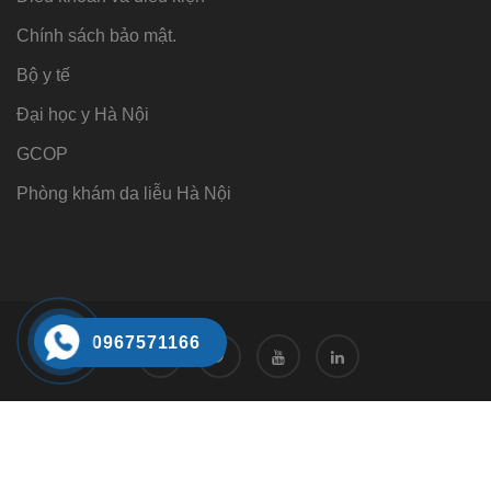
Chính sách bảo mật.
Bộ y tế
Đại học y Hà Nội
GCOP
Phòng khám da liễu Hà Nội
0967571166
Tư vấn
Tư vấn trực tuyến 24/7
0968221166
Đặt hẹn