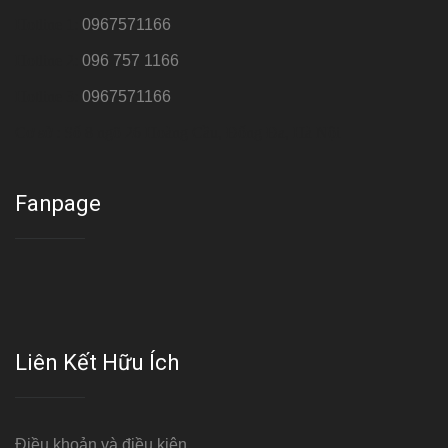
Hotline 1:
0967571166
Hotline 2:
096 757 1166
Hotline 3:
0967571166
Cơ sở : Số 8 ngõ 26 Hoàng Cầu, Đống Đa, Hà Nội
Fanpage
Liên Kết Hữu Ích
Điều khoản và điều kiện