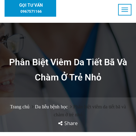
GỌI TƯ VẤN
0967571166
Phân Biệt Viêm Da Tiết Bã Và
Chàm Ở Trẻ Nhỏ
Trang chủ
Da liễu bệnh học
Phân biệt viêm da tiết bã và
chàm ở trẻ nhỏ
Share