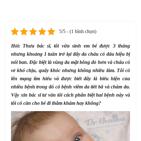
5/5 - (1 bình chọn)
Hỏi: Thưa bác sĩ, tôi vừa sinh em bé được 3 tháng
nhưng khoảng 1 tuần trở lại đây da cháu có dấu hiệu bị
nổi ban. Đặc biệt là vùng da mặt bỗng đỏ hơn và cháu có
vẻ khó chịu, quấy khóc nhưng không nhiều lắm. Tôi có
lên mạng tìm hiểu và được biết đây là biểu hiện của
nhiều bệnh trong đó có bệnh viêm da tiết bã và chàm da.
Vậy xin bác sĩ tư vấn tôi cách phân biệt hai bệnh này và
tôi có cần cho bé đi thăm khám hay không?