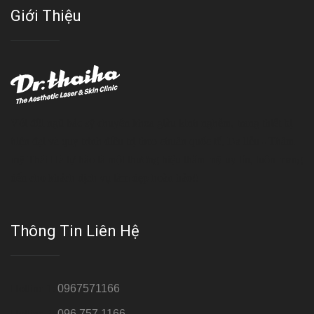
Giới Thiệu
Với đội ngũ bác sỹ chuyên khoa giàu kinh nghệm, trang thiết bị
hiện đại và quy trình điều trị theo chuẩn quốc tế, Da liễu - Thẩm
mỹ Thái Hà tự hào là một thương hiệu thẩm mỹ uy tín, luôn mang
đến cho khách dịch vụ làm đẹp hoàn hảo!!
Thông Tin Liên Hệ
Hotline 1:
0967571166
Hotline 2:
096 757 1166