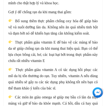
mình cho thật hợp lý và khoa học.
Gợi ý để chống rạn da khi mang thai gồm:
Bổ sung thêm thực phẩm chống oxy hóa để giúp bảo
vệ và nuôi dưỡng làn da. Không nên ăn quá nhiều tinh bột
và đạm bởi nó dễ khiến bạn tăng cân không kiểm soát.
Thực phẩm giàu vitamin E để bảo vệ các màng tế bào
da sẽ giúp chống rạn da khi mang thai hiệu quả. Bạn có thể
lựa chọn bông cải, bơ, các loại hạt bởi trong thực phẩm này
chứa rất nhiều vitamin E
Thực phẩm giàu vitamin
A có tác dụng hồi phục các
mô da bị tổn thương do rạn. Tuy nhiên, vitamin A nếu dùng
quá nhiều sẽ gây ra các tác dụng phụ không tốt nên bạn có
thể tham khảo ý kiến của bác sĩ.
+3
Các món ăn giàu omega sẽ giúp mẹ bầu có làn da mịn
màng và giữ tế bào da khỏe mạnh. Cá hồi, dầu cá hay quả