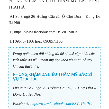
PHÒNG KHÁM DA LIỄU THẨM MỸ BÁC SĨ VŨ
THÁI HÀ
[A] Số 8 ngõ 26 Hoàng Cầu cũ, Ô Chợ Dừa – Đống Đa
Hà Nội.
[F] https://www.facebook.com/BSVuThaiHa
[H] 0967571166 hoặc 0968571166
Đừng quên theo dõi chúng tôi để có thể cập nhật các
kiến thức da liễu, thẩm mỹ nội khoa và nhận hỗ trợ
khi cần thiết nhé.
PHÒNG KHÁM DA LIỄU THẨM MỸ BÁC SĨ
VŨ THÁI HÀ
Địa chỉ:
Số 8 ngõ 26 Hoàng Cầu cũ, Ô Chợ Dừa –
Đống Đa Hà Nội.
Facebook:
https://www.facebook.com/BSVuThaiHa