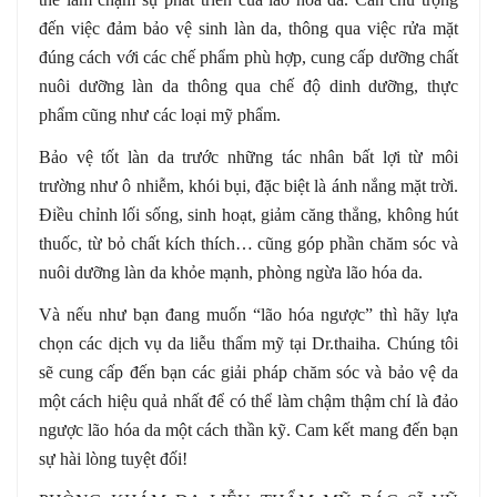
đến việc đảm bảo vệ sinh làn da, thông qua việc rửa mặt
đúng cách với các chế phẩm phù hợp, cung cấp dưỡng chất
nuôi dưỡng làn da thông qua chế độ dinh dưỡng, thực
phẩm cũng như các loại mỹ phẩm.
Bảo vệ tốt làn da trước những tác nhân bất lợi từ môi
trường như ô nhiễm, khói bụi, đặc biệt là ánh nắng mặt trời.
Điều chỉnh lối sống, sinh hoạt, giảm căng thẳng, không hút
thuốc, từ bỏ chất kích thích… cũng góp phần chăm sóc và
nuôi dưỡng làn da khỏe mạnh, phòng ngừa lão hóa da.
Và nếu như bạn đang muốn “lão hóa ngược” thì hãy lựa
chọn các dịch vụ da liễu thẩm mỹ tại Dr.thaiha. Chúng tôi
sẽ cung cấp đến bạn các giải pháp chăm sóc và bảo vệ da
một cách hiệu quả nhất để có thể làm chậm thậm chí là đảo
ngược lão hóa da một cách thần kỹ. Cam kết mang đến bạn
sự hài lòng tuyệt đối!