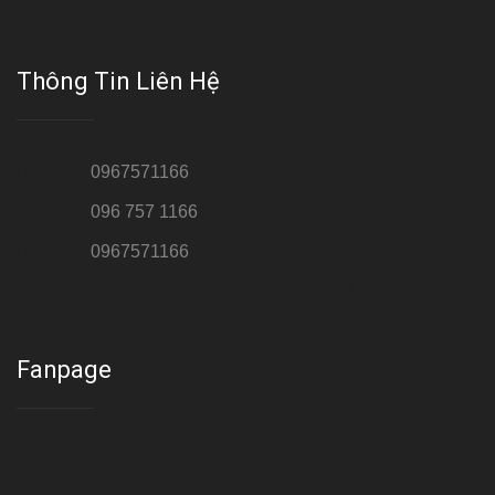
Thông Tin Liên Hệ
Hotline 1:
0967571166
Hotline 2:
096 757 1166
Hotline 3:
0967571166
Cơ sở : Số 8 ngõ 26 Hoàng Cầu, Đống Đa, Hà Nội
Fanpage