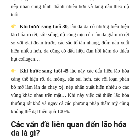
nếp nhăn cũng hình thành nhiều hơn và tăng dần theo độ
tuổi.
Khi bước sang tuổi 30
, làn da đã có những biểu hiện
lão hóa rõ rệt, sức sống, độ căng mịn của làn da giảm rõ rệt
so với giai đoạn trước, các sắc tố tàn nhang, đốm nâu xuất
hiện nhiều hơn, da cũng có dấu hiệu đàn hồi kém do thiếu
hụt collagen…
Khi bước sang tuổi 45
lúc này các dấu hiệu lão hóa
càng thể hiện rõ, da mỏng, sần sùi hơn, các rối loạn phân
bố mỡ làm làn da chảy xệ, nếp nhăn xuất hiện nhiều ở các
vùng khác nhau trên mặt… Khi này việc cải thiện lão hóa
thường rất khó và ngay cả các phương pháp thẩm mỹ cũng
không thể đạt hiệu quả 100%.
Các vấn đề liên quan đến lão hóa
da là gì?