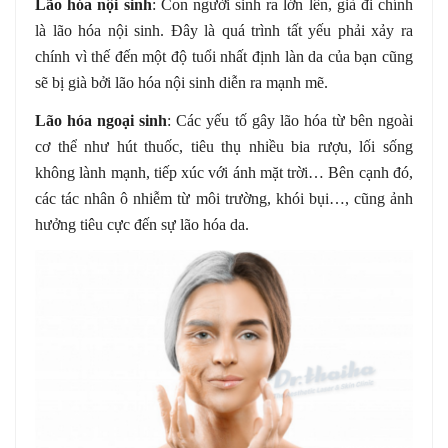
Lão hóa nội sinh
: Con người sinh ra lớn lên, già đi chính
là lão hóa nội sinh. Đây là quá trình tất yếu phải xảy ra
chính vì thế đến một độ tuổi nhất định làn da của bạn cũng
sẽ bị già bởi lão hóa nội sinh diễn ra mạnh mẽ.
Lão hóa ngoại sinh
: Các yếu tố gây lão hóa từ bên ngoài
cơ thể như hút thuốc, tiêu thụ nhiều bia rượu, lối sống
không lành mạnh, tiếp xúc với ánh mặt trời… Bên cạnh đó,
các tác nhân ô nhiễm từ môi trường, khói bụi…, cũng ảnh
hưởng tiêu cực đến sự lão hóa da.