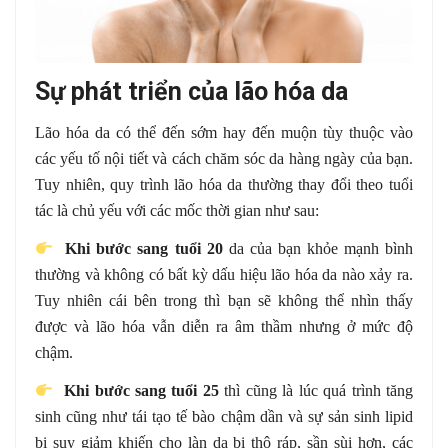
Sự phát triển của lão hóa da
Lão hóa da có thể đến sớm hay đến muộn tùy thuộc vào
các yếu tố nội tiết và cách chăm sóc da hàng ngày của bạn.
Tuy nhiên, quy trình lão hóa da thường thay đổi theo tuổi
tác là chủ yếu với các mốc thời gian như sau:
Khi bước sang tuổi 20
da của bạn khỏe mạnh bình
thường và không có bất kỳ dấu hiệu lão hóa da nào xảy ra.
Tuy nhiên cái bên trong thì bạn sẽ không thể nhìn thấy
được và lão hóa vẫn diễn ra âm thầm nhưng ở mức độ
chậm.
Khi bước sang tuổi 25
thì cũng là lúc quá trình tăng
sinh cũng như tái tạo tế bào chậm dần và sự sản sinh lipid
bị suy giảm khiến cho làn da bị thô ráp, sần sùi hơn, các