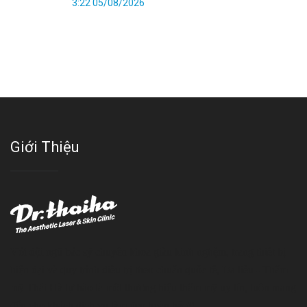
3:22 05/08/2026
Giới Thiệu
Với đội ngũ bác sỹ chuyên khoa giàu kinh nghệm, trang thiết bị
hiện đại và quy trình điều trị theo chuẩn quốc tế, Da liễu - Thẩm
mỹ Thái Hà tự hào là một thương hiệu thẩm mỹ uy tín, luôn mang
đến cho khách dịch vụ làm đẹp hoàn hảo!!