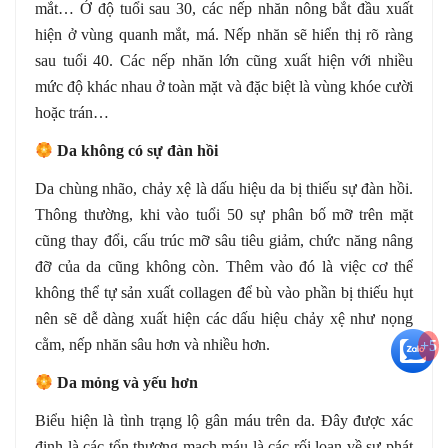
mắt… Ở độ tuổi sau 30, các nếp nhăn nông bắt đầu xuất
hiện ở vùng quanh mắt, má. Nếp nhăn sẽ hiển thị rõ ràng
sau tuổi 40. Các nếp nhăn lớn cũng xuất hiện với nhiều
mức độ khác nhau ở toàn mặt và đặc biệt là vùng khóe cười
hoặc trán…
Da không có sự đàn hồi
Da chùng nhão, chảy xệ là dấu hiệu da bị thiếu sự đàn hồi.
Thông thường, khi vào tuổi 50 sự phân bố mỡ trên mặt
cũng thay đổi, cấu trúc mỡ sâu tiêu giảm, chức năng nâng
đỡ của da cũng không còn. Thêm vào đó là việc cơ thể
không thể tự sản xuất collagen để bù vào phần bị thiếu hụt
nên sẽ dễ dàng xuất hiện các dấu hiệu chảy xệ như nọng
cằm, nếp nhăn sâu hơn và nhiều hơn.
+5
Da mỏng và yếu hơn
Biểu hiện là tình trạng lộ gân máu trên da. Đây được xác
định là các tổn thương mạch máu là các rối loạn về sự phát