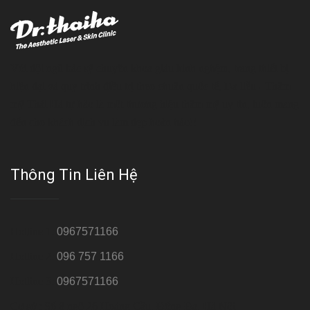
Với đội ngũ bác sỹ chuyên khoa giàu kinh nghệm, trang thiết bị
hiện đại và quy trình điều trị theo chuẩn quốc tế, Da liễu - Thẩm
mỹ Thái Hà tự hào là một thương hiệu thẩm mỹ uy tín, luôn mang
đến cho khách dịch vụ làm đẹp hoàn hảo!!
Thông Tin Liên Hệ
Hotline 1:
0967571166
Hotline 2:
096 757 1166
Hotline 3:
0967571166
Cơ sở : Số 8 ngõ 26 Hoàng Cầu, Đống Đa, Hà Nội