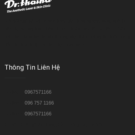
Với đội ngũ bác sỹ chuyên khoa giàu kinh nghệm, trang thiết bị
hiện đại và quy trình điều trị theo chuẩn quốc tế, Da liễu - Thẩm
mỹ Thái Hà tự hào là một thương hiệu thẩm mỹ uy tín, luôn mang
đến cho khách dịch vụ làm đẹp hoàn hảo!!
Thông Tin Liên Hệ
Hotline 1:
0967571166
Hotline 2:
096 757 1166
Hotline 3:
0967571166
Cơ sở : Số 8 ngõ 26 Hoàng Cầu, Đống Đa, Hà Nội