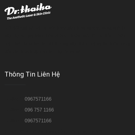
Với đội ngũ bác sỹ chuyên khoa giàu kinh nghệm, trang thiết bị
hiện đại và quy trình điều trị theo chuẩn quốc tế, Da liễu - Thẩm
mỹ Thái Hà tự hào là một thương hiệu thẩm mỹ uy tín, luôn mang
đến cho khách dịch vụ làm đẹp hoàn hảo!!
Thông Tin Liên Hệ
Hotline 1:
0967571166
Hotline 2:
096 757 1166
Hotline 3:
0967571166
Cơ sở : Số 8 ngõ 26 Hoàng Cầu, Đống Đa, Hà Nội