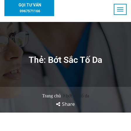
GỌI TƯ VẤN
0967571166
Thẻ:
Bớt Sắc Tố Da
Trang chủ
bớt sắc tố da
Share