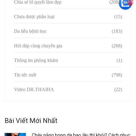
+5
Chia sẻ bí quyết làm đẹp
(2083)
Chưa được phân loại
(15)
Da liễu bệnh học
(183)
Hỏi đáp cùng chuyên gia
(268)
Thông tin phòng khám
(1)
Tin tức mới
(798)
Video DR.THAIHA
(22)
Bài Viết Mới Nhất
Cháy nắng bong da bao lâu thì khỏi? Cách phục