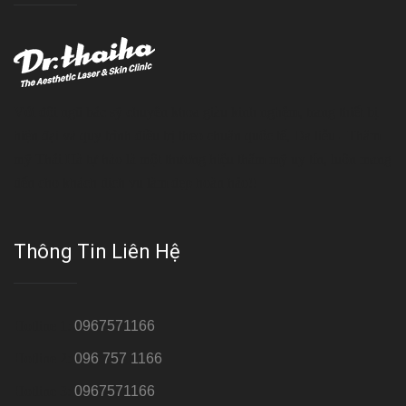
Với đội ngũ bác sỹ chuyên khoa giàu kinh nghệm, trang thiết bị
hiện đại và quy trình điều trị theo chuẩn quốc tế, Da liễu - Thẩm
mỹ Thái Hà tự hào là một thương hiệu thẩm mỹ uy tín, luôn mang
đến cho khách dịch vụ làm đẹp hoàn hảo!!
Thông Tin Liên Hệ
Hotline 1:
0967571166
Hotline 2:
096 757 1166
Hotline 3:
0967571166