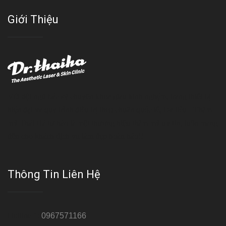
Giới Thiệu
Với đội ngũ bác sỹ chuyên khoa giàu kinh nghệm, trang thiết bị
hiện đại và quy trình điều trị theo chuẩn quốc tế, Da liễu - Thẩm
mỹ Thái Hà tự hào là một thương hiệu thẩm mỹ uy tín, luôn mang
đến cho khách dịch vụ làm đẹp hoàn hảo!!
Thông Tin Liên Hệ
Hotline 1:
0967571166