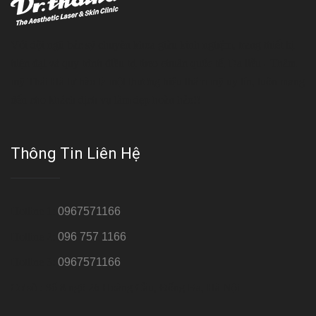
Với đội ngũ bác sỹ chuyên khoa giàu kinh nghệm, trang thiết bị
hiện đại và quy trình điều trị theo chuẩn quốc tế, Da liễu - Thẩm
mỹ Thái Hà tự hào là một thương hiệu thẩm mỹ uy tín, luôn mang
đến cho khách dịch vụ làm đẹp hoàn hảo!!
Thông Tin Liên Hệ
Hotline 1:
0967571166
Hotline 2:
096 757 1166
Hotline 3:
0967571166
Cơ sở : Số 8 ngõ 26 Hoàng Cầu, Đống Đa, Hà Nội