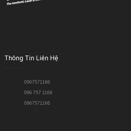
Với đội ngũ bác sỹ chuyên khoa giàu kinh nghệm, trang thiết bị
hiện đại và quy trình điều trị theo chuẩn quốc tế, Da liễu - Thẩm
mỹ Thái Hà tự hào là một thương hiệu thẩm mỹ uy tín, luôn mang
đến cho khách dịch vụ làm đẹp hoàn hảo!!
Thông Tin Liên Hệ
Hotline 1:
0967571166
Hotline 2:
096 757 1166
Hotline 3:
0967571166
Cơ sở : Số 8 ngõ 26 Hoàng Cầu, Đống Đa, Hà Nội