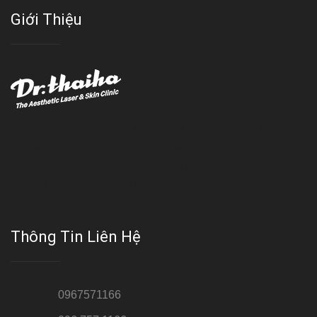
Giới Thiệu
Với đội ngũ bác sỹ chuyên khoa giàu kinh nghệm, trang thiết bị
hiện đại và quy trình điều trị theo chuẩn quốc tế, Da liễu - Thẩm
mỹ Thái Hà tự hào là một thương hiệu thẩm mỹ uy tín, luôn mang
đến cho khách dịch vụ làm đẹp hoàn hảo!!
Thông Tin Liên Hệ
Hotline 1:
0967571166