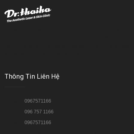
Với đội ngũ bác sỹ chuyên khoa giàu kinh nghệm, trang thiết bị
hiện đại và quy trình điều trị theo chuẩn quốc tế, Da liễu - Thẩm
mỹ Thái Hà tự hào là một thương hiệu thẩm mỹ uy tín, luôn mang
đến cho khách dịch vụ làm đẹp hoàn hảo!!
Thông Tin Liên Hệ
Hotline 1:
0967571166
Hotline 2:
096 757 1166
Hotline 3:
0967571166
Cơ sở : Số 8 ngõ 26 Hoàng Cầu, Đống Đa, Hà Nội