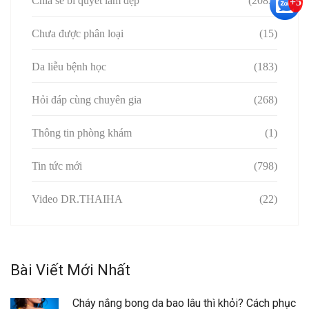
Chia sẻ bí quyết làm đẹp
(2083)
+5
Chưa được phân loại
(15)
Da liễu bệnh học
(183)
Hỏi đáp cùng chuyên gia
(268)
Thông tin phòng khám
(1)
Tin tức mới
(798)
Video DR.THAIHA
(22)
Bài Viết Mới Nhất
Cháy nắng bong da bao lâu thì khỏi? Cách phục