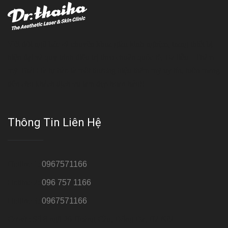
Với đội ngũ bác sỹ chuyên khoa giàu kinh nghệm, trang thiết bị
hiện đại và quy trình điều trị theo chuẩn quốc tế, Da liễu - Thẩm
mỹ Thái Hà tự hào là một thương hiệu thẩm mỹ uy tín, luôn mang
đến cho khách dịch vụ làm đẹp hoàn hảo!!
Thông Tin Liên Hệ
Hotline 1:
0967571166
Hotline 2:
096 757 1166
Hotline 3:
0967571166
Cơ sở : Số 8 ngõ 26 Hoàng Cầu, Đống Đa, Hà Nội