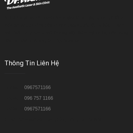
Với đội ngũ bác sỹ chuyên khoa giàu kinh nghệm, trang thiết bị
hiện đại và quy trình điều trị theo chuẩn quốc tế, Da liễu - Thẩm
mỹ Thái Hà tự hào là một thương hiệu thẩm mỹ uy tín, luôn mang
đến cho khách dịch vụ làm đẹp hoàn hảo!!
Thông Tin Liên Hệ
Hotline 1:
0967571166
Hotline 2:
096 757 1166
Hotline 3:
0967571166
Cơ sở : Số 8 ngõ 26 Hoàng Cầu, Đống Đa, Hà Nội