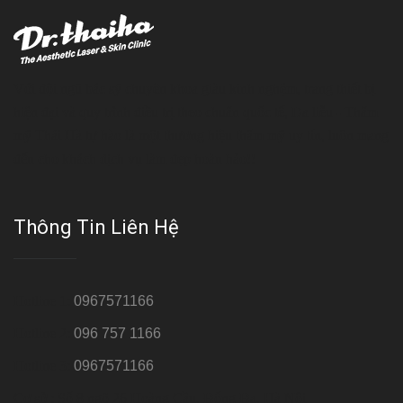
Với đội ngũ bác sỹ chuyên khoa giàu kinh nghệm, trang thiết bị
hiện đại và quy trình điều trị theo chuẩn quốc tế, Da liễu - Thẩm
mỹ Thái Hà tự hào là một thương hiệu thẩm mỹ uy tín, luôn mang
đến cho khách dịch vụ làm đẹp hoàn hảo!!
Thông Tin Liên Hệ
Hotline 1:
0967571166
Hotline 2:
096 757 1166
Hotline 3:
0967571166
Cơ sở : Số 8 ngõ 26 Hoàng Cầu, Đống Đa, Hà Nội