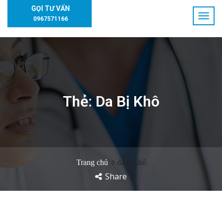
GỌI TƯ VẤN
0967571166
Thẻ:
Da Bị Khô
Trang chủ
da bị khô
Share