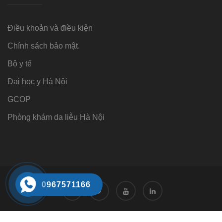
Điều khoản và điều kiện
Chính sách bảo mật.
Bộ y tế
Đại học y Hà Nội
GCOP
Phòng khám da liễu Hà Nội
0967571166
Tư vấn