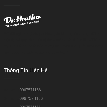
Với đội ngũ bác sỹ chuyên khoa giàu kinh nghệm, trang thiết bị
hiện đại và quy trình điều trị theo chuẩn quốc tế, Da liễu - Thẩm
mỹ Thái Hà tự hào là một thương hiệu thẩm mỹ uy tín, luôn mang
đến cho khách dịch vụ làm đẹp hoàn hảo!!
Thông Tin Liên Hệ
Hotline 1:
0967571166
Hotline 2:
096 757 1166